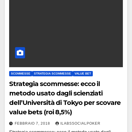
SCOMMESSE
STRATEGIA SCOMMESSE
VALUE BET
Strategia scommesse: ecco il
metodo usato dagli scienziati
dell’Università di Tokyo per scovare
value bets (roi 8,5%)
FEBBRAIO 7, 2018
ILABSSOCIALPOKER