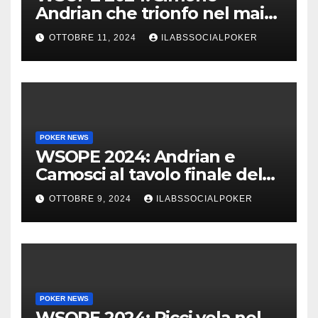
Andrian che trionfo nel main
event al King’s
OTTOBRE 11, 2024
ILABSSOCIALPOKER
POKER NEWS
WSOPE 2024: Andrian e
Camosci al tavolo finale del
Main, vai Italia!!!
OTTOBRE 9, 2024
ILABSSOCIALPOKER
POKER NEWS
WSOPE 2024: Ricci vola nel