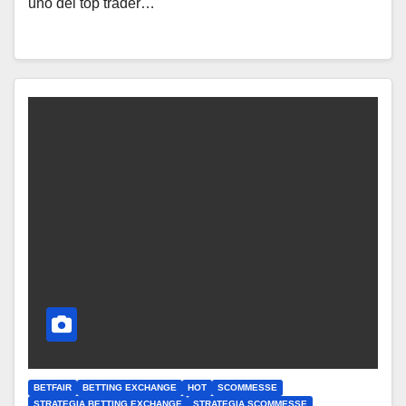
uno dei top trader…
BETFAIR
BETTING EXCHANGE
HOT
SCOMMESSE
STRATEGIA BETTING EXCHANGE
STRATEGIA SCOMMESSE