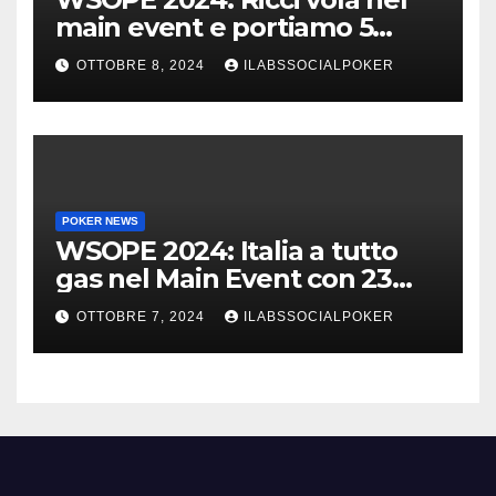
main event e portiamo 5
azzurri al day 4
OTTOBRE 8, 2024
ILABSSOCIALPOKER
POKER NEWS
WSOPE 2024: Italia a tutto
gas nel Main Event con 23
azzurri al day 3
OTTOBRE 7, 2024
ILABSSOCIALPOKER