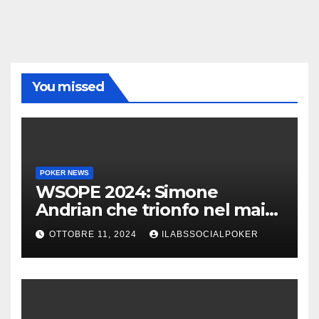
You missed
POKER NEWS
WSOPE 2024: Simone
Andrian che trionfo nel main
event al King’s
OTTOBRE 11, 2024
ILABSSOCIALPOKER