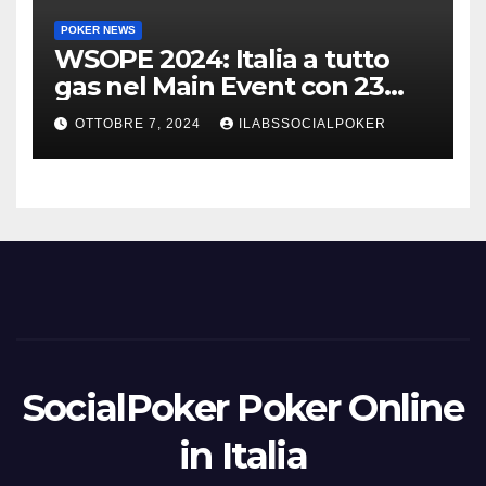
POKER NEWS
WSOPE 2024: Italia a tutto
gas nel Main Event con 23
azzurri al day 3
OTTOBRE 7, 2024
ILABSSOCIALPOKER
SocialPoker Poker Online
in Italia