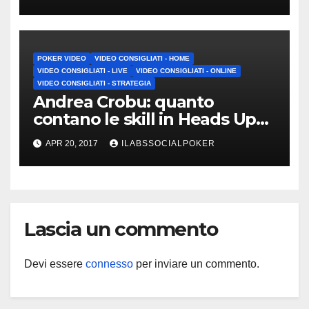
POKER VIDEO
VIDEO CONSIGLIATI - HOME
VIDEO CONSIGLIATI - LIVE
VIDEO CONSIGLIATI - ONLINE
VIDEO CONSIGLIATI - STRATEGIA
Andrea Crobu: quanto
contano le skill in Heads Up
negli MTT?
APR 20, 2017
ILABSSOCIALPOKER
Lascia un commento
Devi essere
connesso
per inviare un commento.