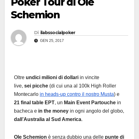
Poker Tour di Ole
Schemion
Di
ilabssocialpoker
GEN 25, 2017
Oltre
undici milioni di dollari
in vincite
live,
sei picche
(di cui una al 100k High Roller
Montecarlo
in heads-up contro il nostro Musta
) e
21 final table EPT
, un
Main Event Partouche
in
bacheca e
in the money
in ogni angolo del globo,
dall’Australia al Sud America
.
Ole Schemion
è senza dubbio una delle
punte di