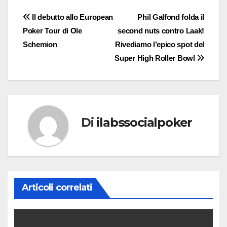
Navigazione
Il debutto allo European
Phil Galfond folda il
Poker Tour di Ole
second nuts contro Laak!
articoli
Schemion
Rivediamo l’epico spot del
Super High Roller Bowl
Di
ilabssocialpoker
Articoli correlati