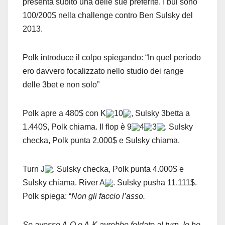
presenta subito una delle sue preferite. I bui sono
100/200$ nella challenge contro Ben Sulsky del
2013.
Polk introduce il colpo spiegando: “In quel periodo
ero davvero focalizzato nello studio dei range
delle 3bet e non solo”
Polk apre a 480$ con K
10
, Sulsky 3betta a
1.440$, Polk chiama. Il flop è 9
4
3
. Sulsky
checka, Polk punta 2.000$ e Sulsky chiama.
Turn J
. Sulsky checka, Polk punta 4.000$ e
Sulsky chiama. River A
. Sulsky pusha 11.111$.
Polk spiega: “
Non gli faccio l’asso.
Se avesse A-Q o A-K avrebbe foldato al turn. Io ho