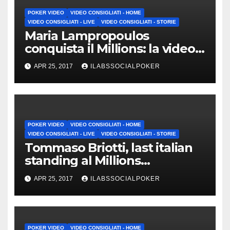
POKER VIDEO
VIDEO CONSIGLIATI - HOME
VIDEO CONSIGLIATI - LIVE
VIDEO CONSIGLIATI - STORIE
Maria Lampropoulos
conquista il Millions: la video-
intervista a caldo
APR 25, 2017
ILABSSOCIALPOKER
POKER VIDEO
VIDEO CONSIGLIATI - HOME
VIDEO CONSIGLIATI - LIVE
VIDEO CONSIGLIATI - STORIE
Tommaso Briotti, last italian
standing al Millions
PartyPoker Nottingham
APR 25, 2017
ILABSSOCIALPOKER
POKER VIDEO
VIDEO CONSIGLIATI - HOME