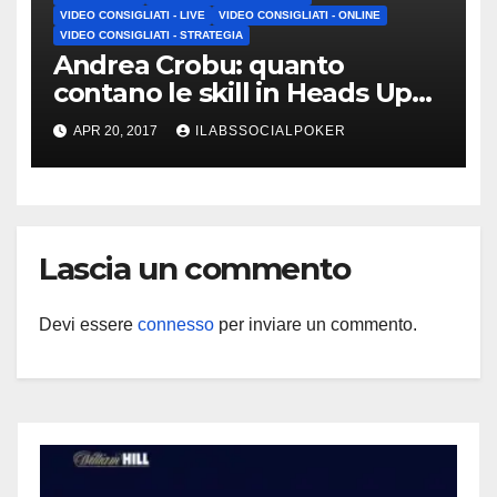
VIDEO CONSIGLIATI - LIVE
VIDEO CONSIGLIATI - ONLINE
VIDEO CONSIGLIATI - STRATEGIA
Andrea Crobu: quanto
contano le skill in Heads Up
negli MTT?
APR 20, 2017
ILABSSOCIALPOKER
Lascia un commento
Devi essere
connesso
per inviare un commento.