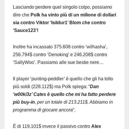
Lasciando perdere quel singolo colpo, possiamo
dire che
Polk ha vinto più di un milione di dollari
sia contro Viktor ‘Isildur1’ Blom che contro
‘Sauce123’!
Inoltre ha incassato 375.608 contro ‘wilhasha’,
256.794$ contro ‘Denoking’ e 246.208$ contro
‘SallyWoo’. Passiamo alle sue bestie nere…
Il player ‘punting-peddler’ è quello che gli ha tolto
più soldi (228.112$) ma Polk spiega: “
Dan
‘w00ki3z’ Cates è quello che mi ha fatto perdere
più buy-in
, per un totale di 213.211$. Abbiamo in
programma di giocare ancora
“.
È di 119.101$ invece il passivo contro
Alex