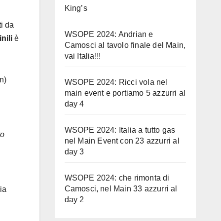
King’s
i da
WSOPE 2024: Andrian e
nili
è
Camosci al tavolo finale del Main,
vai Italia!!!
n)
WSOPE 2024: Ricci vola nel
main event e portiamo 5 azzurri al
day 4
WSOPE 2024: Italia a tutto gas
to
nel Main Event con 23 azzurri al
day 3
WSOPE 2024: che rimonta di
Camosci, nel Main 33 azzurri al
via
day 2