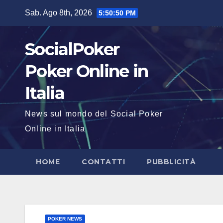
Salta
Sab. Ago 8th, 2026
5:50:51 PM
al
contenuto
SocialPoker
Poker Online in
Italia
News sul mondo del Social Poker
Online in Italia
HOME
CONTATTI
PUBBLICITÀ
POKER NEWS