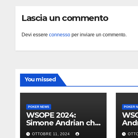
Lascia un commento
Devi essere
connesso
per inviare un commento.
You missed
POKER NEWS
POKER 
WSOPE 2024:
WSO
Simone Andrian che
Andr
trionfo nel main
al t
OTTOBRE 11, 2024
OTTO