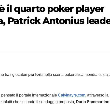
 il quarto poker player
a, Patrick Antonius lead
no tra i giocatori
più forti
nella scena pokeristica mondiale, sia
 pensato il portale internazionale
Calvinayre.com
, attraverso la
re infatti che secondo il sondaggio proposto,
Dario Sammartino