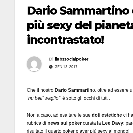
Dario Sammartino è
più sexy del pianet
incontrastato!
Di
ilabssocialpoker
GEN 13, 2017
Che il nostro
Dario Sammartin
o, oltre ad essere u
“
nu bell’ waglio’
” è sotto gli occhi di tutti.
Non a caso, ad esaltare le sue
doti estetiche
ci ha
rubrica di
news sul poker
curata la
Lee Davy
: pa
risultato il quarto poker player più sexy al mondo!