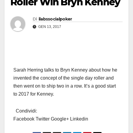
Roller Win Bryn Kenney
Di
ilabssocialpoker
GEN 13, 2017
Sarah Herring talks to Bryn Kenney about how he
invented the concept of the single day roller and
then went on to ship two in a row. It’s a good start
to 2017 for Kenney.
Condividi:
Facebook Twitter Google+ Linkedin