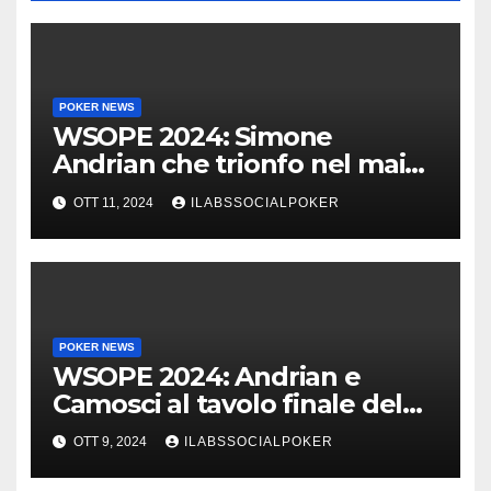
POKER NEWS
WSOPE 2024: Simone
Andrian che trionfo nel main
event al King’s
OTT 11, 2024
ILABSSOCIALPOKER
POKER NEWS
WSOPE 2024: Andrian e
Camosci al tavolo finale del
Main, vai Italia!!!
OTT 9, 2024
ILABSSOCIALPOKER