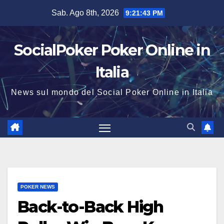
Salta
Sab. Ago 8th, 2026
9:21:43 PM
al
contenuto
SocialPoker Poker Online in
Italia
News sul mondo del Social Poker Online in Italia
POKER NEWS
Back-to-Back High