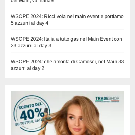
del Main, vai Italia!!!
WSOPE 2024: Ricci vola nel main event e portiamo
5 azzurri al day 4
WSOPE 2024: Italia a tutto gas nel Main Event con
23 azzurri al day 3
WSOPE 2024: che rimonta di Camosci, nel Main 33
azzurri al day 2