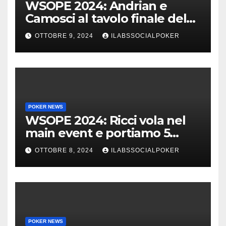
WSOPE 2024: Andrian e
Camosci al tavolo finale del
Main, vai Italia!!!
OTTOBRE 9, 2024
ILABSSOCIALPOKER
POKER NEWS
WSOPE 2024: Ricci vola nel
main event e portiamo 5
azzurri al day 4
OTTOBRE 8, 2024
ILABSSOCIALPOKER
POKER NEWS