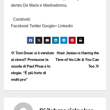
dentro De Mario e Martiradonna.
Condividi:
Facebook Twitter Google+ Linkedin
Navigazione
Tom Dwan si è venduto
Hrair Janian is Having the
ai cinesi? Promuove la
Time of his Life & You Can
articoli
scuola di Paul Phua e lo
Too
elogia: “È più forte di
molti pro”