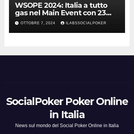
WSOPE 2024: Italia a tutto
gas nel Main Event con 23
azzurri al day 3
OTTOBRE 7, 2024
ILABSSOCIALPOKER
SocialPoker Poker Online
in Italia
News sul mondo del Social Poker Online in Italia