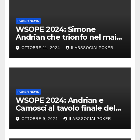
POKER NEWS
WSOPE 2024: Simone
Andrian che trionfo nel main
event al King’s
OTTOBRE 11, 2024
ILABSSOCIALPOKER
POKER NEWS
WSOPE 2024: Andrian e
Camosci al tavolo finale del
Main, vai Italia!!!
OTTOBRE 9, 2024
ILABSSOCIALPOKER