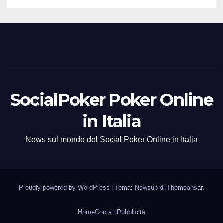
SocialPoker Poker Online
in Italia
News sul mondo del Social Poker Online in Italia
Proudly powered by WordPress
|
Tema: Newsup di
Themeansar
.
Home
Contatti
Pubblicità