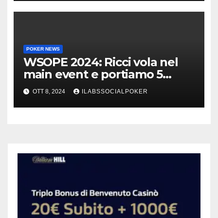
POKER NEWS
WSOPE 2024: Ricci vola nel
main event e portiamo 5
azzurri al day 4
OTT 8, 2024
ILABSSOCIALPOKER