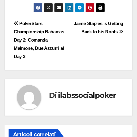
Navigazione
PokerStars
Jaime Staples is Getting
Championship Bahamas
Back to his Roots
articoli
Day 2: Comanda
Maimone, Due Azzurri al
Day 3
Di
ilabssocialpoker
Articoli correlati