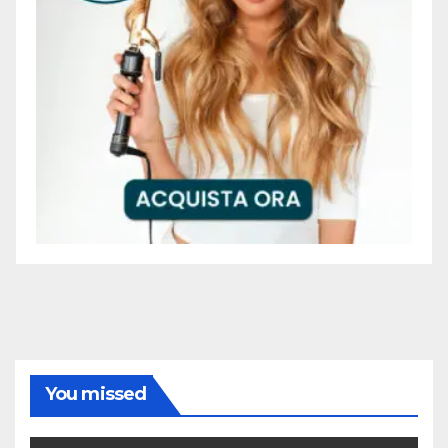
You missed