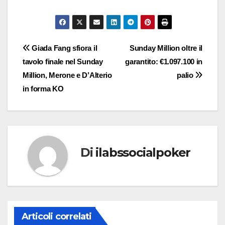
Navigazione
Giada Fang sfiora il
Sunday Million oltre il
tavolo finale nel Sunday
garantito: €1.097.100 in
articoli
Million, Merone e D’Alterio
palio
in forma KO
Di
ilabssocialpoker
Articoli correlati