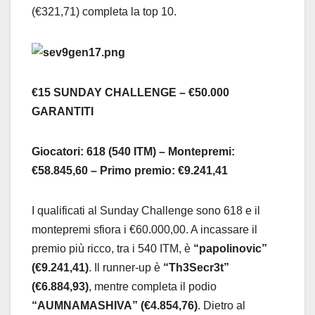
(€321,71) completa la top 10.
€15 SUNDAY CHALLENGE – €50.000
GARANTITI
Giocatori: 618 (540 ITM) – Montepremi:
€58.845,60 – Primo premio: €9.241,41
I qualificati al Sunday Challenge sono 618 e il
montepremi sfiora i €60.000,00. A incassare il
premio più ricco, tra i 540 ITM, è
“papolinovic”
(€9.241,41)
. Il runner-up è
“Th3Secr3t”
(€6.884,93)
, mentre completa il podio
“AUMNAMASHIVA” (€4.854,76)
. Dietro al