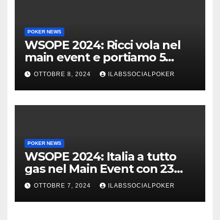
POKER NEWS
WSOPE 2024: Ricci vola nel
main event e portiamo 5
azzurri al day 4
OTTOBRE 8, 2024
ILABSSOCIALPOKER
POKER NEWS
WSOPE 2024: Italia a tutto
gas nel Main Event con 23
azzurri al day 3
OTTOBRE 7, 2024
ILABSSOCIALPOKER