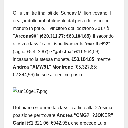
Gli ultimi tre finalisti del Sunday Million trovano il
deal, indotti probabilmente dal peso delle ricche
monete in palio. Il vincitore dell’edizione 2017 è
“Arcone90” (€20.311,77; €63.184,85)
. Il secondo
e terzo classificato, rispettivamente “
marittiel92
”
(taglia €8.412,87) e “
gal chia
” (€11.964,69),
incassano la stessa moneta,
€53.184,85
, mentre
Andrea “AMW91” Montrone
(€5.327,65;
€2.844,56) finisce al decimo posto.
Dobbiamo scorrere la classifica fino alla 32esima
posizione per trovare
Andrea “OMG?_?JOKER”
Carini
(€1.821,06; €942,95), che precede Luigi