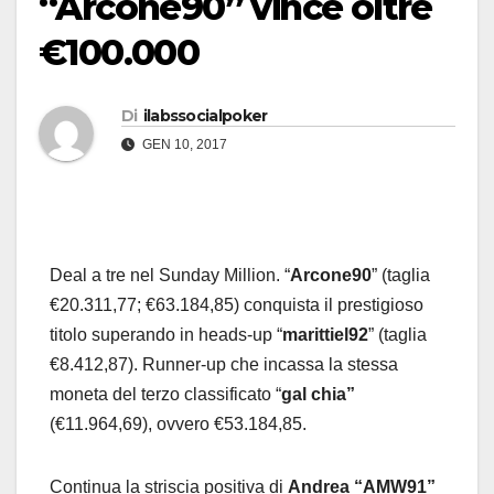
“Arcone90” vince oltre
€100.000
Di
ilabssocialpoker
GEN 10, 2017
Deal a tre nel Sunday Million. “
Arcone90
” (taglia
€20.311,77; €63.184,85) conquista il prestigioso
titolo superando in heads-up “
marittiel92
” (taglia
€8.412,87). Runner-up che incassa la stessa
moneta del terzo classificato “
gal chia”
(€11.964,69), ovvero €53.184,85.
Continua la striscia positiva di
Andrea “AMW91”