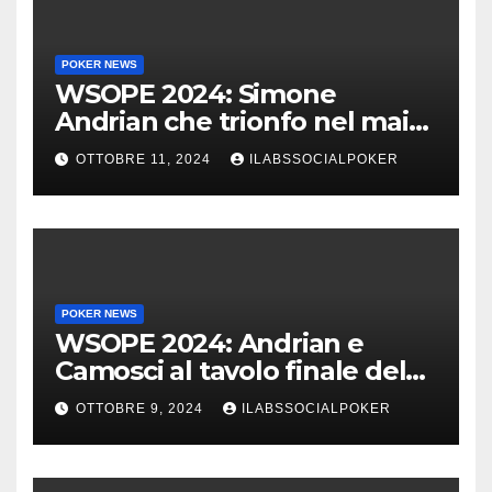
POKER NEWS
WSOPE 2024: Simone
Andrian che trionfo nel main
event al King’s
OTTOBRE 11, 2024
ILABSSOCIALPOKER
POKER NEWS
WSOPE 2024: Andrian e
Camosci al tavolo finale del
Main, vai Italia!!!
OTTOBRE 9, 2024
ILABSSOCIALPOKER