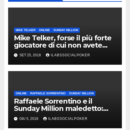
MIKE TELKER
ONLINE
SUNDAY MILLION
Mike Telker, forse il più forte
giocatore di cui non avete
mai sentito parlare
SET 25, 2018
ILABSSOCIALPOKER
ONLINE
RAFFAELE SORRENTINO
SUNDAY MILLION
Raffaele Sorrentino e il
Sunday Million maledetto:
“Ennesima deep run, ma
GIU 5, 2018
ILABSSOCIALPOKER
prima o poi…”