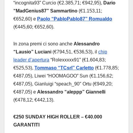
“incognita93” Curcio (€2.385,71; €942,95),
Dario
“MadGenius87” Sammartino
(€1.153,11;
€652,60) e
Paolo “PabloPablo87” Romualdo
(€445,60; €652,60).
In zona premi ci sono anche
Alessandro
“Lausio” Luciani
(€794,51, €536,53), il
chip
leader d’apertura
“Rolexxxxx91” (€1.604,83;
€525,53),
Tommaso “TCsrl” Carletto
(€1.778,85;
€487,05), Liwei “HOOMAGOO” Sun (€1.156,62;
€487,05), Gianluigi “speach_90″ Ortu (€949,20;
€487,05) e
Alessandro “aleppp” Giannelli
(€478,12; €442,13).
€250 SUNDAY HIGH ROLLER – €40.000
GARANTITI