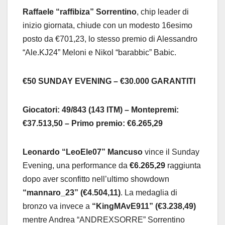
Raffaele “raffibiza” Sorrentino
, chip leader di
inizio giornata, chiude con un modesto 16esimo
posto da €701,23, lo stesso premio di Alessandro
“Ale.KJ24” Meloni e Nikol “barabbic” Babic.
€50 SUNDAY EVENING – €30.000 GARANTITI
Giocatori: 49/843 (143 ITM) – Montepremi:
€37.513,50 – Primo premio: €6.265,29
Leonardo “LeoEle07” Mancuso
vince il Sunday
Evening, una performance da
€6.265,29
raggiunta
dopo aver sconfitto nell’ultimo showdown
“mannaro_23” (€4.504,11)
. La medaglia di
bronzo va invece a
“KingMAvE911” (€3.238,49)
mentre Andrea “ANDREXSORRE” Sorrentino