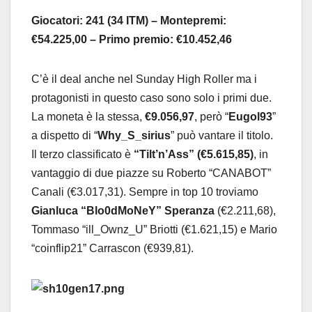
Giocatori: 241 (34 ITM) – Montepremi:
€54.225,00 – Primo premio: €10.452,46
C’è il deal anche nel Sunday High Roller ma i
protagonisti in questo caso sono solo i primi due.
La moneta è la stessa,
€9.056,97
, però “
Eugol93
”
a dispetto di “
Why_S_sirius
” può vantare il titolo.
Il terzo classificato è
“Tilt’n’Ass” (€5.615,85)
, in
vantaggio di due piazze su Roberto “CANABOT”
Canali (€3.017,31). Sempre in top 10 troviamo
Gianluca “Blo0dMoNeY” Speranza
(€2.211,68),
Tommaso “ill_Ownz_U” Briotti (€1.621,15) e Mario
“coinflip21” Carrascon (€939,81).