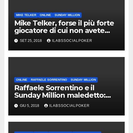
MIKE TELKER
ONLINE
SUNDAY MILLION
Mike Telker, forse il più forte
giocatore di cui non avete
mai sentito parlare
SET 25, 2018
ILABSSOCIALPOKER
ONLINE
RAFFAELE SORRENTINO
SUNDAY MILLION
Raffaele Sorrentino e il
Sunday Million maledetto:
“Ennesima deep run, ma
GIU 5, 2018
ILABSSOCIALPOKER
prima o poi…”