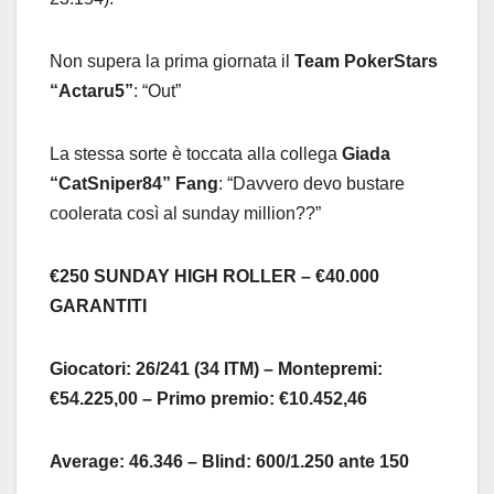
Non supera la prima giornata il
Team PokerStars
“Actaru5”
: “Out”
La stessa sorte è toccata alla collega
Giada
“CatSniper84” Fang
: “Davvero devo bustare
coolerata così al sunday million??”
€250 SUNDAY HIGH ROLLER – €40.000
GARANTITI
Giocatori: 26/241 (34 ITM) – Montepremi:
€54.225,00 – Primo premio: €10.452,46
Average: 46.346 – Blind: 600/1.250 ante 150