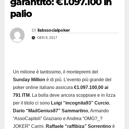
garantito: €1.097.100 in
palio
Di
ilabssocialpoker
GEN 9, 2017
Un milione è tantissimo, il montepremi del
Sunday Million
è di più. L’evento più grande del
poker online italiano assicura
€1.097.100,00 ai
791 ITM
. La bolla deve ancora scoppiare e in lizza
per il titolo ci sono
Luigi “incognita93” Curcio
,
Dario “MadGenius87” Sammartino
, Armando
“AssoCapitoli” Graziano e Andrea “OMG?_?
JOKER” Carini.
Raffaele “raffibiza” Sorrentino
è