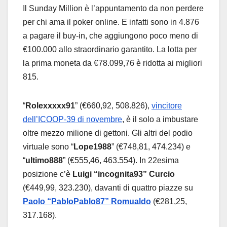
Il Sunday Million è l’appuntamento da non perdere
per chi ama il poker online. E infatti sono in 4.876
a pagare il buy-in, che aggiungono poco meno di
€100.000 allo straordinario garantito. La lotta per
la prima moneta da €78.099,76 è ridotta ai migliori
815.
“
Rolexxxxx91
” (€660,92, 508.826),
vincitore
dell’ICOOP-39 di novembre
, è il solo a imbustare
oltre mezzo milione di gettoni. Gli altri del podio
virtuale sono “
Lope1988
” (€748,81, 474.234) e
“
ultimo888
” (€555,46, 463.554). In 22esima
posizione c’è
Luigi “incognita93” Curcio
(€449,99, 323.230), davanti di quattro piazze su
Paolo “PabloPablo87” Romualdo
(€281,25,
317.168).