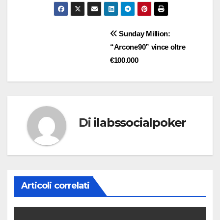
Navigazione
Sunday Million:
“Arcone90” vince oltre
articoli
€100.000
Di
ilabssocialpoker
Articoli correlati