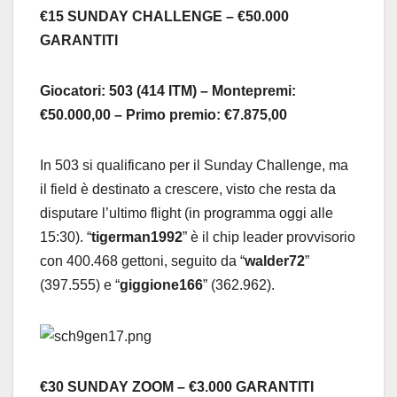
€15 SUNDAY CHALLENGE – €50.000
GARANTITI
Giocatori: 503 (414 ITM) – Montepremi:
€50.000,00 – Primo premio: €7.875,00
In 503 si qualificano per il Sunday Challenge, ma
il field è destinato a crescere, visto che resta da
disputare l’ultimo flight (in programma oggi alle
15:30). “
tigerman1992
” è il chip leader provvisorio
con 400.468 gettoni, seguito da “
walder72
”
(397.555) e “
giggione166
” (362.962).
€30 SUNDAY ZOOM – €3.000 GARANTITI