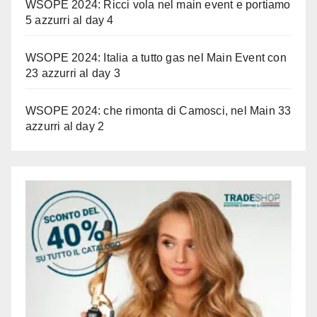
WSOPE 2024: Ricci vola nel main event e portiamo
5 azzurri al day 4
WSOPE 2024: Italia a tutto gas nel Main Event con
23 azzurri al day 3
WSOPE 2024: che rimonta di Camosci, nel Main 33
azzurri al day 2