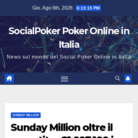
Salta
Gio. Ago 6th, 2026
6:13:15 PM
al
contenuto
SocialPoker Poker Online in
Italia
News sul mondo del Social Poker Online in Italia
SUNDAY MILLION
Sunday Million oltre il