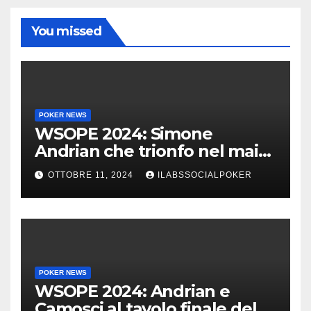
You missed
POKER NEWS
WSOPE 2024: Simone
Andrian che trionfo nel main
event al King’s
OTTOBRE 11, 2024
ILABSSOCIALPOKER
POKER NEWS
WSOPE 2024: Andrian e
Camosci al tavolo finale del