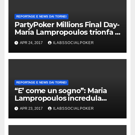
REPORTAGE E NEWS DAI TORNEI
PartyPoker Millions Final Day-
Maria Lampropoulos trionfa a
Nottingham senza alcun deal!
APR 24, 2017
ILABSSOCIALPOKER
REPORTAGE E NEWS DAI TORNEI
“E’ come un sogno”: Maria
Lampropoulos incredula
dopo la vittoria al PartyPoker
APR 23, 2017
ILABSSOCIALPOKER
Millions!