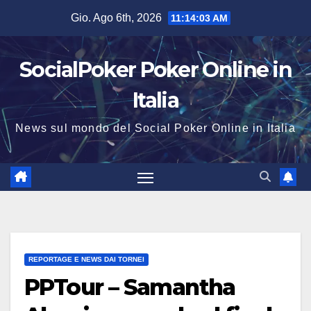
Salta
Gio. Ago 6th, 2026
11:14:03 AM
al
contenuto
SocialPoker Poker Online in
Italia
News sul mondo del Social Poker Online in Italia
REPORTAGE E NEWS DAI TORNEI
PPTour – Samantha