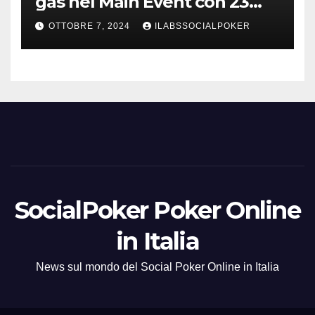
gas nel Main Event con 23
azzurri al day 3
OTTOBRE 7, 2024
ILABSSOCIALPOKER
SocialPoker Poker Online
in Italia
News sul mondo del Social Poker Online in Italia