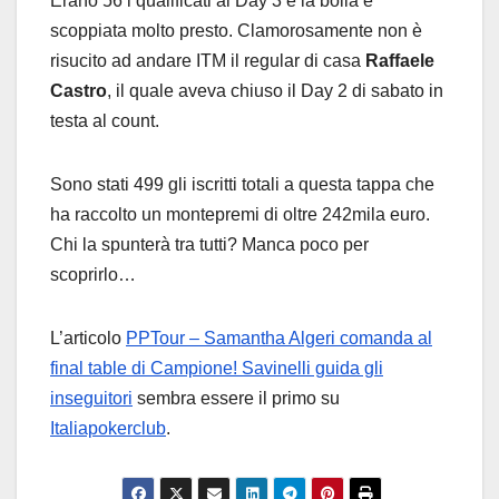
Erano 56 i qualificati al Day 3 e la bolla è
scoppiata molto presto. Clamorosamente non è
risucito ad andare ITM il regular di casa
Raffaele
Castro
, il quale aveva chiuso il Day 2 di sabato in
testa al count.
Sono stati 499 gli iscritti totali a questa tappa che
ha raccolto un montepremi di oltre 242mila euro.
Chi la spunterà tra tutti? Manca poco per
scoprirlo…
L’articolo
PPTour – Samantha Algeri comanda al
final table di Campione! Savinelli guida gli
inseguitori
sembra essere il primo su
Italiapokerclub
.