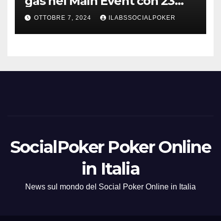
gas nel Main Event con 23
azzurri al day 3
OTTOBRE 7, 2024
ILABSSOCIALPOKER
SocialPoker Poker Online
in Italia
News sul mondo del Social Poker Online in Italia