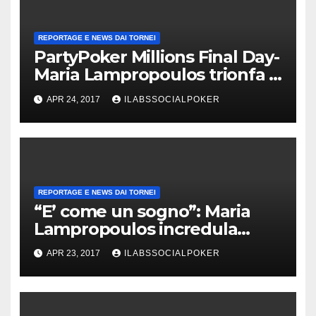
REPORTAGE E NEWS DAI TORNEI
PartyPoker Millions Final Day-
Maria Lampropoulos trionfa a
Nottingham senza alcun deal!
APR 24, 2017
ILABSSOCIALPOKER
REPORTAGE E NEWS DAI TORNEI
“E’ come un sogno”: Maria
Lampropoulos incredula
dopo la vittoria al PartyPoker
APR 23, 2017
ILABSSOCIALPOKER
Millions!