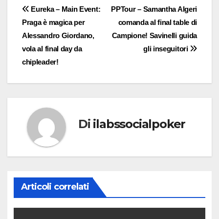
Navigazione
Eureka – Main Event:
PPTour – Samantha Algeri
Praga è magica per
comanda al final table di
articoli
Alessandro Giordano,
Campione! Savinelli guida
vola al final day da
gli inseguitori
chipleader!
Di
ilabssocialpoker
Articoli correlati