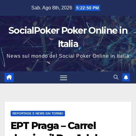
Salta
Sab. Ago 8th, 2026
5:22:50 PM
al
contenuto
SocialPoker Poker Online in
Italia
News sul mondo del Social Poker Online in Italia
REPORTAGE E NEWS DAI TORNEI
EPT Praga – Carrel