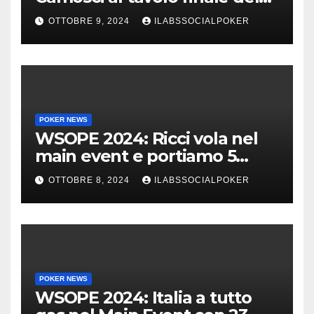
Main, vai Italia!!!
OTTOBRE 9, 2024
ILABSSOCIALPOKER
POKER NEWS
WSOPE 2024: Ricci vola nel
main event e portiamo 5
azzurri al day 4
OTTOBRE 8, 2024
ILABSSOCIALPOKER
POKER NEWS
WSOPE 2024: Italia a tutto