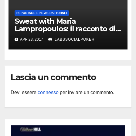
REPORTAGE E NEWS DAI TORNEI
Sweat with Maria
Lampropoulos: il racconto di
Ivan Luca che raila la ragazza
APR 23, 2017
ILABSSOCIALPOKER
al final table del Millions!
Lascia un commento
Devi essere
connesso
per inviare un commento.