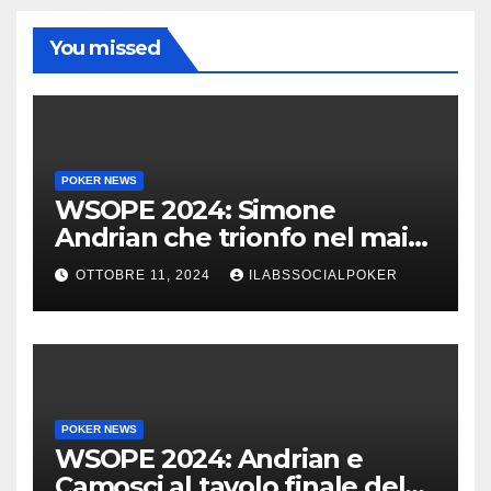
You missed
POKER NEWS
WSOPE 2024: Simone
Andrian che trionfo nel main
event al King’s
OTTOBRE 11, 2024
ILABSSOCIALPOKER
POKER NEWS
WSOPE 2024: Andrian e
Camosci al tavolo finale del