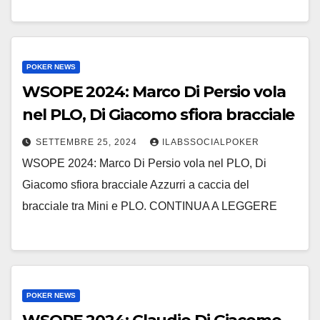
POKER NEWS
WSOPE 2024: Marco Di Persio vola
nel PLO, Di Giacomo sfiora bracciale
SETTEMBRE 25, 2024
ILABSSOCIALPOKER
WSOPE 2024: Marco Di Persio vola nel PLO, Di
Giacomo sfiora bracciale Azzurri a caccia del
bracciale tra Mini e PLO. CONTINUA A LEGGERE
POKER NEWS