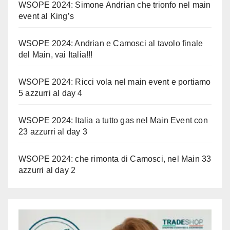
WSOPE 2024: Simone Andrian che trionfo nel main
event al King’s
WSOPE 2024: Andrian e Camosci al tavolo finale
del Main, vai Italia!!!
WSOPE 2024: Ricci vola nel main event e portiamo
5 azzurri al day 4
WSOPE 2024: Italia a tutto gas nel Main Event con
23 azzurri al day 3
WSOPE 2024: che rimonta di Camosci, nel Main 33
azzurri al day 2