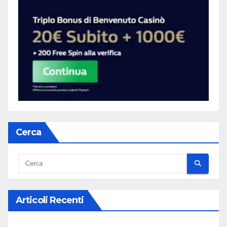
Cerca
Articoli Recenti