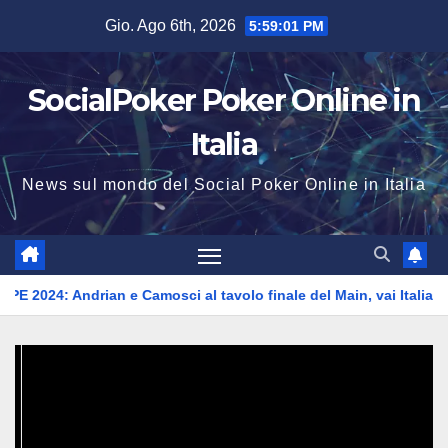
Salta
Gio. Ago 6th, 2026
5:59:02 PM
al
contenuto
SocialPoker Poker Online in
Italia
News sul mondo del Social Poker Online in Italia
 Andrian e Camosci al tavolo finale del Main, vai Italia!!!