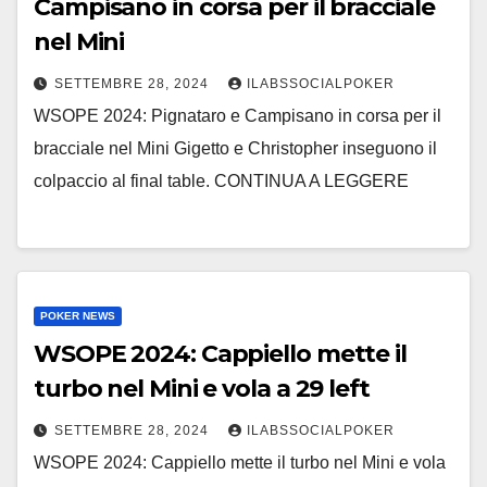
Campisano in corsa per il bracciale
nel Mini
SETTEMBRE 28, 2024
ILABSSOCIALPOKER
WSOPE 2024: Pignataro e Campisano in corsa per il
bracciale nel Mini Gigetto e Christopher inseguono il
colpaccio al final table. CONTINUA A LEGGERE
POKER NEWS
WSOPE 2024: Cappiello mette il
turbo nel Mini e vola a 29 left
SETTEMBRE 28, 2024
ILABSSOCIALPOKER
WSOPE 2024: Cappiello mette il turbo nel Mini e vola