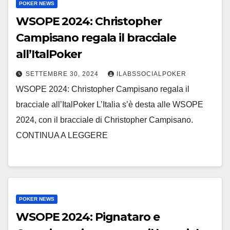
POKER NEWS
WSOPE 2024: Christopher
Campisano regala il bracciale
all’ItalPoker
SETTEMBRE 30, 2024
ILABSSOCIALPOKER
WSOPE 2024: Christopher Campisano regala il
bracciale all’ItalPoker L’Italia s’è desta alle WSOPE
2024, con il bracciale di Christopher Campisano.
CONTINUA A LEGGERE
POKER NEWS
WSOPE 2024: Pignataro e