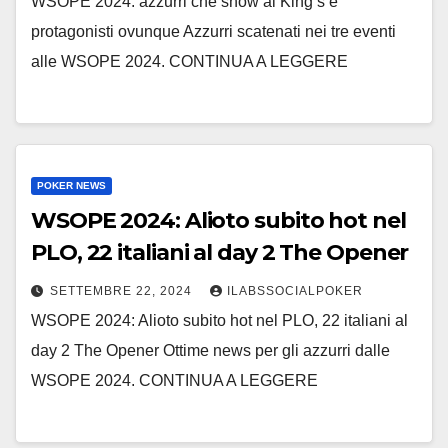
WSOPE 2024: azzurri che show al King’s e
protagonisti ovunque Azzurri scatenati nei tre eventi
alle WSOPE 2024. CONTINUA A LEGGERE
POKER NEWS
WSOPE 2024: Alioto subito hot nel
PLO, 22 italiani al day 2 The Opener
SETTEMBRE 22, 2024
ILABSSOCIALPOKER
WSOPE 2024: Alioto subito hot nel PLO, 22 italiani al
day 2 The Opener Ottime news per gli azzurri dalle
WSOPE 2024. CONTINUA A LEGGERE