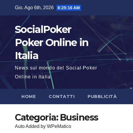
Salta
Gio. Ago 6th, 2026
8:25:17 AM
al
contenuto
SocialPoker
Poker Online in
Italia
News sul mondo del Social Poker
Online in Italia
HOME
CONTATTI
PUBBLICITÀ
Categoria:
Business
Auto Added by WPeMatico