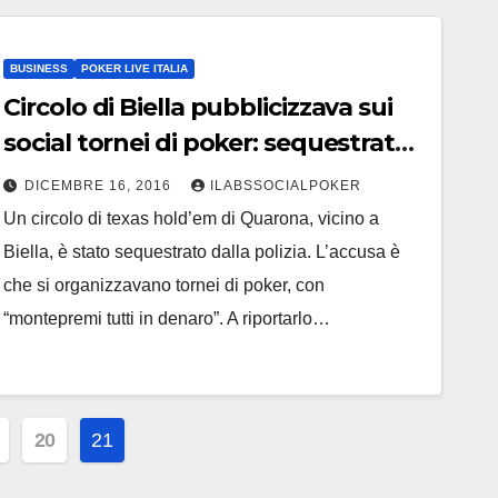
BUSINESS
POKER LIVE ITALIA
Circolo di Biella pubblicizzava sui
social tornei di poker: sequestrato
dalla polizia
DICEMBRE 16, 2016
ILABSSOCIALPOKER
Un circolo di texas hold’em di Quarona, vicino a
Biella, è stato sequestrato dalla polizia. L’accusa è
che si organizzavano tornei di poker, con
“montepremi tutti in denaro”. A riportarlo…
one
20
21