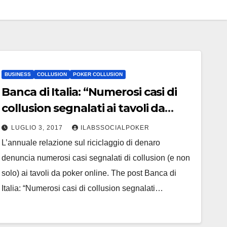
BUSINESS
COLLUSION
POKER COLLUSION
Banca di Italia: “Numerosi casi di
collusion segnalati ai tavoli da
poker”. Si parla di più di 2mila
LUGLIO 3, 2017
ILABSSOCIALPOKER
segnalazioni
L’annuale relazione sul riciclaggio di denaro
denuncia numerosi casi segnalati di collusion (e non
solo) ai tavoli da poker online. The post Banca di
Italia: “Numerosi casi di collusion segnalati…