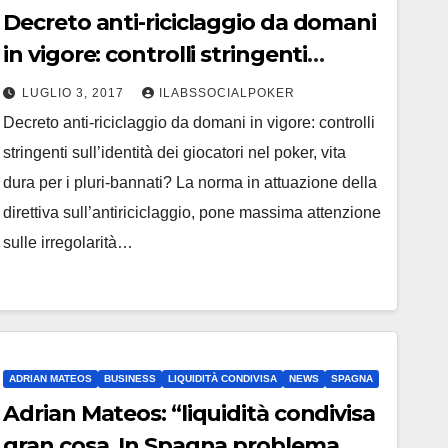
Decreto anti-riciclaggio da domani
in vigore: controlli stringenti
sull’identità dei giocatori nel poker,
LUGLIO 3, 2017
ILABSSOCIALPOKER
vita dura per i pluri-bannati?
Decreto anti-riciclaggio da domani in vigore: controlli
stringenti sull’identità dei giocatori nel poker, vita
dura per i pluri-bannati? La norma in attuazione della
direttiva sull’antiriciclaggio, pone massima attenzione
sulle irregolarità…
ADRIAN MATEOS
BUSINESS
LIQUIDITÀ CONDIVISA
NEWS
SPAGNA
Adrian Mateos: “liquidità condivisa
gran cosa. In Spagna problema