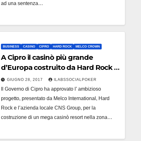
ad una sentenza…
BUSINESS
CASINO
CIPRO
HARD ROCK
MELCO CROWN
A Cipro il casinò più grande
d’Europa costruito da Hard Rock e
dai boss di Macao
GIUGNO 28, 2017
ILABSSOCIALPOKER
Il Governo di Cipro ha approvato l’ ambizioso
progetto, presentato da Melco International, Hard
Rock e l’azienda locale CNS Group, per la
costruzione di un mega casinò resort nella zona…