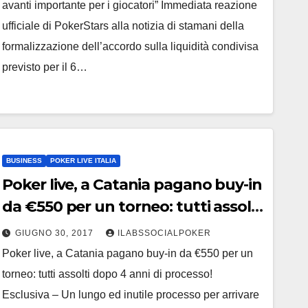
avanti importante per i giocatori” Immediata reazione
ufficiale di PokerStars alla notizia di stamani della
formalizzazione dell’accordo sulla liquidità condivisa
previsto per il 6…
BUSINESS
POKER LIVE ITALIA
Poker live, a Catania pagano buy-in
da €550 per un torneo: tutti assolti
dopo 4 anni di processo!
GIUGNO 30, 2017
ILABSSOCIALPOKER
Poker live, a Catania pagano buy-in da €550 per un
torneo: tutti assolti dopo 4 anni di processo!
Esclusiva – Un lungo ed inutile processo per arrivare