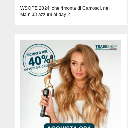
WSOPE 2024: che rimonta di Camosci, nel
Main 33 azzurri al day 2