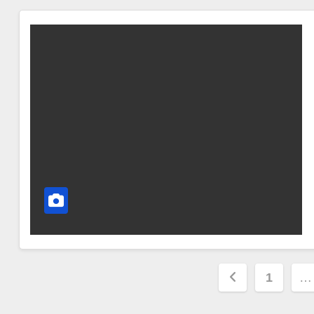
Paginazi
1
…
degli