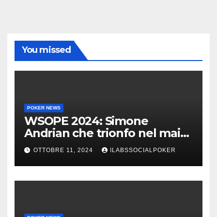
You missed
POKER NEWS
WSOPE 2024: Simone
Andrian che trionfo nel main
event al King’s
OTTOBRE 11, 2024
ILABSSOCIALPOKER