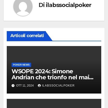
Di
ilabssocialpoker
Articoli correlati
POKER NEWS
WSOPE 2024: Simone
Andrian che trionfo nel main
event al King’s
OTT 11, 2024
ILABSSOCIALPOKER