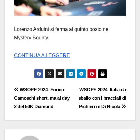
Lorenzo Arduini si ferma al quinto posto nel
Mystery Bounty.
CONTINUA A LEGGERE
Navigazione
WSOPE 2024: Enrico
WSOPE 2024: Italia da
Camoschi short, ma al day
sballo con i bracciali di
articoli
2 del 50K Diamond
Pichierri e Di Nicola