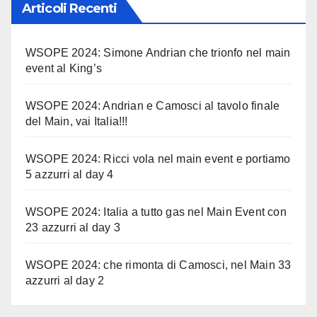
Articoli Recenti
WSOPE 2024: Simone Andrian che trionfo nel main
event al King’s
WSOPE 2024: Andrian e Camosci al tavolo finale
del Main, vai Italia!!!
WSOPE 2024: Ricci vola nel main event e portiamo
5 azzurri al day 4
WSOPE 2024: Italia a tutto gas nel Main Event con
23 azzurri al day 3
WSOPE 2024: che rimonta di Camosci, nel Main 33
azzurri al day 2