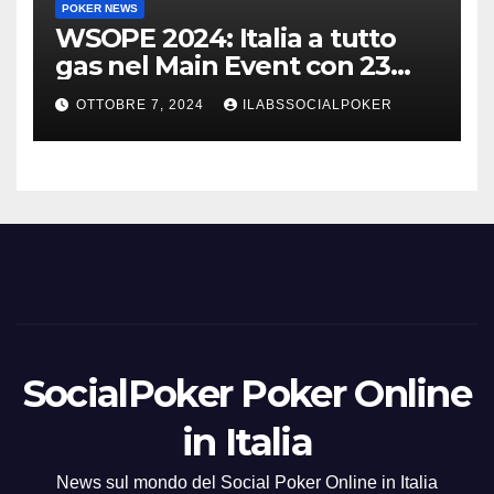
POKER NEWS
WSOPE 2024: Italia a tutto
gas nel Main Event con 23
azzurri al day 3
OTTOBRE 7, 2024
ILABSSOCIALPOKER
SocialPoker Poker Online
in Italia
News sul mondo del Social Poker Online in Italia