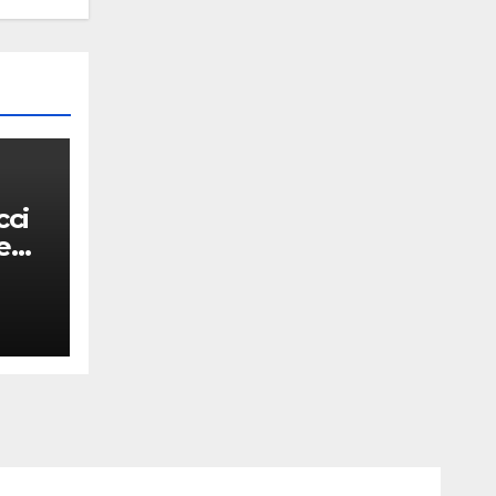
cci
ent
urri