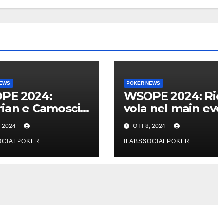
NEWS
POKER NEWS
PE 2024:
WSOPE 2024: Ri
ian e Camosci
vola nel main ev
volo finale del
e portiamo 5 azz
, 2024
OTT 8, 2024
 vai Italia!!!
al day 4
OCIALPOKER
ILABSSOCIALPOKER