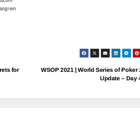
otcom
lang=en
ets for
WSOP 2021 | World Series of Poker
Update – Day