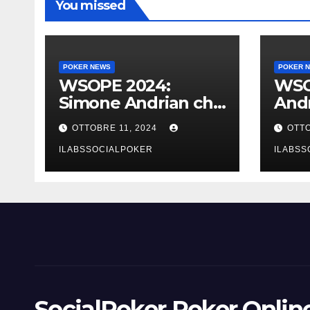
You missed
POKER NEWS
POKER 
WSOPE 2024:
WSO
Simone Andrian che
Andr
trionfo nel main
al t
OTTOBRE 11, 2024
OTTO
event al King’s
Main,
ILABSSOCIALPOKER
ILABSS
SocialPoker Poker Online 