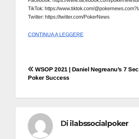
Facebook: https://www.facebook.com/pokernewsd
TikTok: https://www.tiktok.com/@pokernews.com?
Twitter: https://twitter.com/PokerNews
CONTINUA A LEGGERE
Navigazione
WSOP 2021 | Daniel Negreanu’s 7 Secr
Poker Success
articoli
Di
ilabssocialpoker