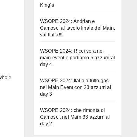
King’s
WSOPE 2024: Andrian e
Camosci al tavolo finale del Main,
vai Italia!!!
WSOPE 2024: Ricci vola nel
main event e portiamo 5 azzurri al
day 4
 whole
WSOPE 2024: Italia a tutto gas
nel Main Event con 23 azzurri al
day 3
WSOPE 2024: che rimonta di
Camosci, nel Main 33 azzurri al
day 2