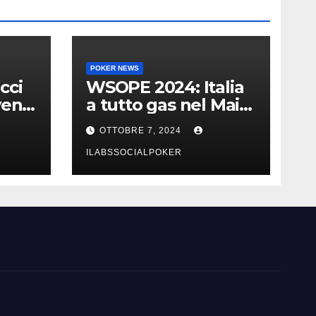
POKER NEWS
cci
WSOPE 2024: Italia
vent
a tutto gas nel Main
urri
Event con 23 azzurri
OTTOBRE 7, 2024
al day 3
ILABSSOCIALPOKER