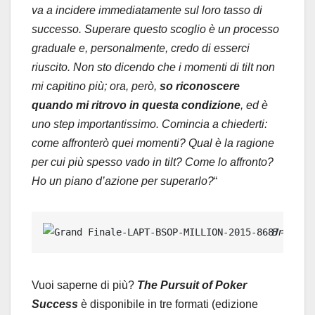
va a incidere immediatamente sul loro tasso di
successo. Superare questo scoglio è un processo
graduale e, personalmente, credo di esserci
riuscito. Non sto dicendo che i momenti di tilt non
mi capitino più; ora, però,
so riconoscere
quando mi ritrovo in questa condizione
, ed è
uno step importantissimo. Comincia a chiederti:
come affronterò quei momenti? Qual è la ragione
per cui più spesso vado in tilt? Come lo affronto?
Ho un piano d’azione per superarlo?
“
Brian R
Vuoi saperne di più?
The Pursuit of Poker
Success
è disponibile in tre formati (edizione