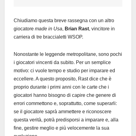
Chiudiamo questa breve rassegna con un altro
giocatore
m
ade in Usa
,
Brian Rast
, vincitore in
carriera di tre braccialetti WSOP.
Nonostante le leggende metropolitane, sono pochi
i giocatori vincenti da subito. Per un semplice
motivo: ci vuole tempo e studio per imparare ed
eccellere. A questo proposito, Rast dice che è
proprio durante i primi anni con le carte che i
giocatori hanno bisogno di capire che genere di
errori commettono e, soprattutto, come superarli:
se il giocatore saprà ammettere e riconoscere
questa verità, potrà predisporsi a imparare e, alla
fine, gestire meglio e più velocemente la sua