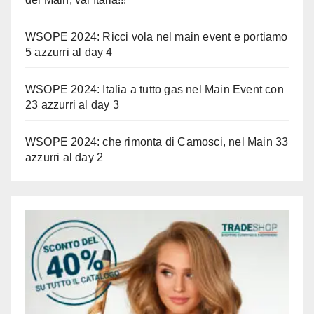
WSOPE 2024: Ricci vola nel main event e portiamo
5 azzurri al day 4
WSOPE 2024: Italia a tutto gas nel Main Event con
23 azzurri al day 3
WSOPE 2024: che rimonta di Camosci, nel Main 33
azzurri al day 2