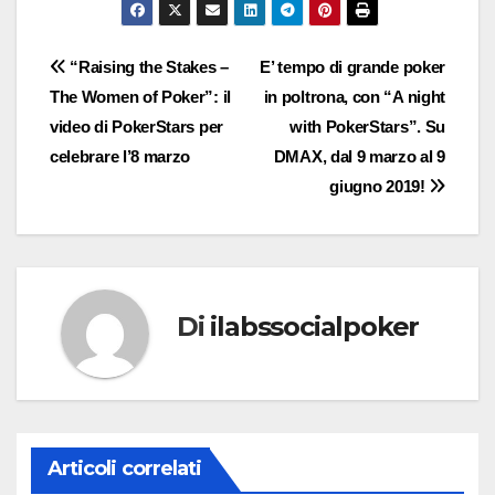
Navigazione
“Raising the Stakes –
E’ tempo di grande poker
The Women of Poker”: il
in poltrona, con “A night
articoli
video di PokerStars per
with PokerStars”. Su
celebrare l’8 marzo
DMAX, dal 9 marzo al 9
giugno 2019!
Di
ilabssocialpoker
Articoli correlati