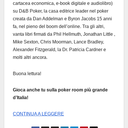
cartacea economica, e-book digitale e audiolibro)
su D&B Poker, la casa editrice leader nel poker
creata da Dan Addelman e Byron Jacobs 15 anni
fa, nel pieno del boom dell’online. Tra gli altri,
vanta libri firmati da Phil Hellmuth, Jonathan Little ,
Mike Sexton, Chris Moorman, Lance Bradley,
Alexander Fitzgerald, la Dr. Patricia Cardner e
molti altri ancora.
Buona lettura!
Gioca anche tu sulla poker room più grande
d’Italia!
CONTINUA A LEGGERE