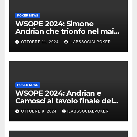
POKER NEWS
WSOPE 2024: Simone
Andrian che trionfo nel main
event al King’s
OTTOBRE 11, 2024
ILABSSOCIALPOKER
POKER NEWS
WSOPE 2024: Andrian e
Camosci al tavolo finale del
Main, vai Italia!!!
OTTOBRE 9, 2024
ILABSSOCIALPOKER