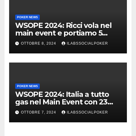
POKER NEWS
WSOPE 2024: Ricci vola nel
main event e portiamo 5
azzurri al day 4
OTTOBRE 8, 2024
ILABSSOCIALPOKER
POKER NEWS
WSOPE 2024: Italia a tutto
gas nel Main Event con 23
azzurri al day 3
OTTOBRE 7, 2024
ILABSSOCIALPOKER