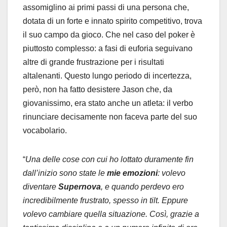
assomiglino ai primi passi di una persona che,
dotata di un forte e innato spirito competitivo, trova
il suo campo da gioco. Che nel caso del poker è
piuttosto complesso: a fasi di euforia seguivano
altre di grande frustrazione per i risultati
altalenanti. Questo lungo periodo di incertezza,
però, non ha fatto desistere Jason che, da
giovanissimo, era stato anche un atleta: il verbo
rinunciare decisamente non faceva parte del suo
vocabolario.
“
Una delle cose con cui ho lottato duramente fin
dall’inizio sono state le
mie emozioni
: volevo
diventare
Supernova
, e quando perdevo ero
incredibilmente frustrato, spesso in tilt. Eppure
volevo cambiare quella situazione. Così, grazie a