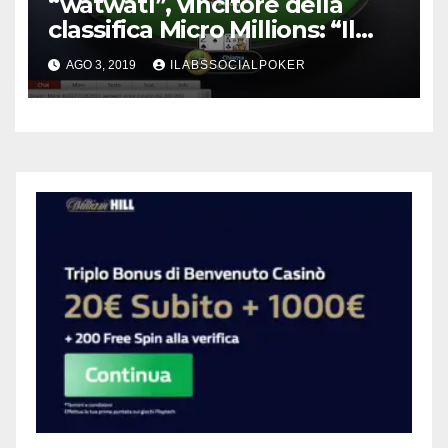
“watwat1”, vincitore della
classifica Micro Millions: “Il
primo ingrediente è stato la
AGO 3, 2019
ILABSSOCIALPOKER
passione. Poi studio e… un po’
di fortuna”