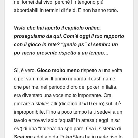
nei tornei dal vivo, perché li ritengono più
abbordabili in termini di field. E non hanno torto.
Visto che hai aperto il capitolo online,
proseguiamo da qui. Com’è oggi il tuo rapporto
con il gioco in rete? “genio-ps” ci sembra un
po’ meno presente rispetto a un tempo…
Sì, è vero.
Gioco molto meno
rispetto a una volta
e per vari motivi. Il primo riguarda il cash game
che per me, nel periodo d’oro del poker in Italia,
era diventato una voce molto importante. Ora
giocare a
stakes
alti (diciamo il 5/10 euro) sul .it è
improponibile. Fino a poco tempo fa ti sedevi a un
tavolo e trovavi solo “squali” in attesa (leggi in
sit
out
) di una “balena” da spolpare. Ora il sistema di
Seat me
adottato da PokerStars ha in parte risolto