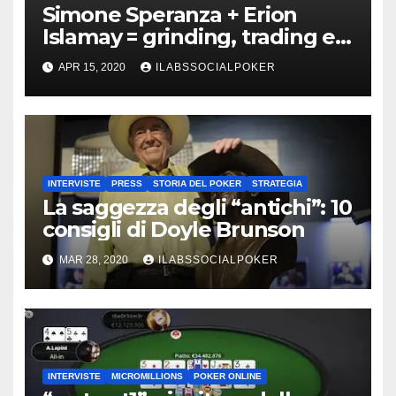
Simone Speranza + Erion
Islamay = grinding, trading e
coaching!
APR 15, 2020
ILABSSOCIALPOKER
INTERVISTE
PRESS
STORIA DEL POKER
STRATEGIA
La saggezza degli “antichi”: 10
consigli di Doyle Brunson
MAR 28, 2020
ILABSSOCIALPOKER
INTERVISTE
MICROMILLIONS
POKER ONLINE