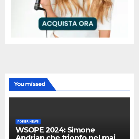
You missed
POKER NEWS
WSOPE 2024: Simone
Andrian che trionfo nel main