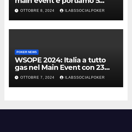
main event e portiamo 5
azzurri al day 4
OTTOBRE 8, 2024
ILABSSOCIALPOKER
POKER NEWS
WSOPE 2024: Italia a tutto
gas nel Main Event con 23
azzurri al day 3
OTTOBRE 7, 2024
ILABSSOCIALPOKER