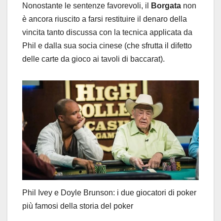
Nonostante le sentenze favorevoli, il
Borgata
non
è ancora riuscito a farsi restituire il denaro della
vincita tanto discussa con la tecnica applicata da
Phil e dalla sua socia cinese (che sfrutta il difetto
delle carte da gioco ai tavoli di baccarat).
Phil Ivey e Doyle Brunson: i due giocatori di poker
più famosi della storia del poker