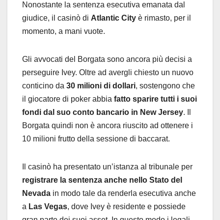
Nonostante la sentenza esecutiva emanata dal
giudice, il casinò di
Atlantic City
è rimasto, per il
momento, a mani vuote.
Gli avvocati del Borgata sono ancora più decisi a
perseguire Ivey. Oltre ad avergli chiesto un nuovo
conticino da
30 milioni di dollari
, sostengono che
il giocatore di poker abbia
fatto sparire tutti i suoi
fondi dal suo conto bancario in New Jersey
. Il
Borgata quindi non è ancora riuscito ad ottenere i
10 milioni frutto della sessione di baccarat.
Il casinò ha presentato un’istanza al tribunale per
registrare la sentenza anche nello Stato del
Nevada
in modo tale da renderla esecutiva anche
a
Las Vegas
, dove Ivey è residente e possiede
gran parte dei suoi asset. In questo modo i legali