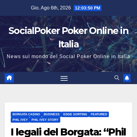
Salta
Gio. Ago 6th, 2026
12:03:50 PM
al
contenuto
SocialPoker Poker Online in
Italia
News sul mondo del Social Poker Online in Italia
BORGATA CASINO
BUSINESS
EDGE SORTING
FEATURED
PHIL IVEY
PHIL IVEY STORY
I legali del Borgata: “Phil