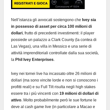
Nell’istanza gli avvocati sostengono che
Ivey sia
in possesso di asset per circa 100 milioni di
dollari
, frutto di precedenti investimenti: il player
possiede un palazzo a Clark County (la contea di
Las Vegas), una villa in Messico e una serie di
attività imprenditoriali controllate dalla sua società,
la
Phil Ivey Enterprises
.
Ivey nei tornei live ha incassato oltre 26 milioni di
dollari (ma sono vincite lorde e non si conoscono i
profitti reali) e su Full Tilt risulta negli high stakes
essere tra i più vincenti con
19 milioni di dollari di
attivo
. Molto probabilmente però le sue fortune le
deve al cash game live (in particolare a Macao e