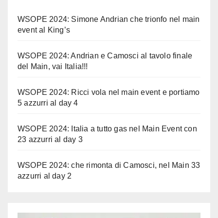
WSOPE 2024: Simone Andrian che trionfo nel main
event al King’s
WSOPE 2024: Andrian e Camosci al tavolo finale
del Main, vai Italia!!!
WSOPE 2024: Ricci vola nel main event e portiamo
5 azzurri al day 4
WSOPE 2024: Italia a tutto gas nel Main Event con
23 azzurri al day 3
WSOPE 2024: che rimonta di Camosci, nel Main 33
azzurri al day 2