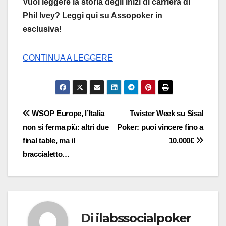
Vuoi leggere la storia degli inizi di carriera di
Phil Ivey? Leggi qui su Assopoker in
esclusiva!
CONTINUA A LEGGERE
Navigazione
WSOP Europe, l’Italia
Twister Week su Sisal
non si ferma più: altri due
Poker: puoi vincere fino a
articoli
final table, ma il
10.000€
braccialetto…
Di
ilabssocialpoker