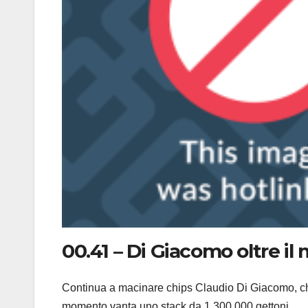
00.41 – Di Giacomo oltre il 
Continua a macinare chips Claudio Di Giacomo, che c
momento vanta uno stack da 1.300.000 gettoni.