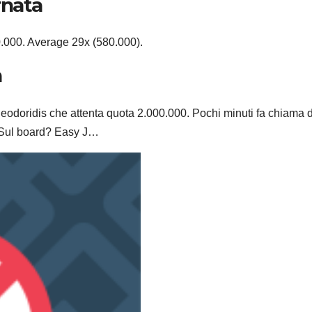
rnata
T20.000. Average 29x (580.000).
h
heodoridis che attenta quota 2.000.000. Pochi minuti fa chiama 
. Sul board? Easy J…