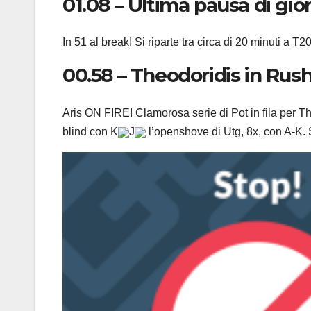
01.08 – Ultima pausa di gio
In 51 al break! Si riparte tra circa di 20 minuti a 
00.58 – Theodoridis in Rus
Aris ON FIRE! Clamorosa serie di Pot in fila per T
blind con K
J
l’openshove di Utg, 8x, con A-K