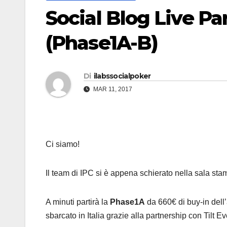
Social Blog Live Pa
(Phase1A-B)
Di
ilabssocialpoker
MAR 11, 2017
Ci siamo!
Il team di IPC si è appena schierato nella sala st
A minuti partirà la
Phase1A
da 660€ di buy-in dell
sbarcato in Italia grazie alla partnership con Tilt Ev