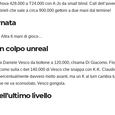
shova 428.000 a T24.000 con A-Js da small blind. Call dell’avve
brieli che sale a circa 900.000 gettoni a due mani dal termine!
rnata
! Altra 6 mani di gioco…
un colpo unreal
tta Daniele Vesco da bottone a 120.000, chiama Di Giacomo. Fl
acomo sulla c-bet 140.000 di Vesco che snappa con K-K. Claudi
 percentualmente davvero molto avanti, ma un K al turn cambia tu
 se ne va sconsolato, Vesco gongola.
ll’ultimo livello