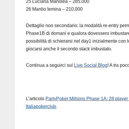
25 Luciana Manolea – 285.000
26 Manlio Iemina – 210.000
Dettaglio non secondario: la modalità re-entry permet
Phase1B di domani e qualora dovessero imbustare
possibilità di schierarsi nel day1 inizialmente con 
giocarsi anche il secondo stack imbustato.
Continua a seguirci sul
Live Social Blog
! A tra p
L’articolo
PartyPoker Millions Phase 1A: 28 player
Italiapokerclub
.