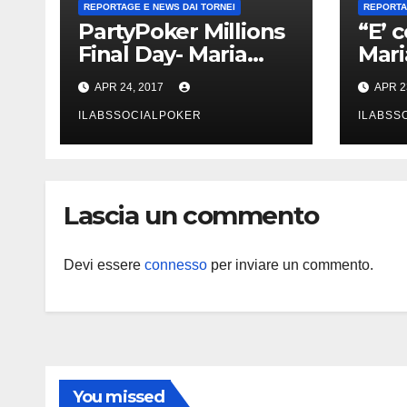
REPORTAGE E NEWS DAI TORNEI
REPORTA
PartyPoker Millions
“E’ 
Final Day- Maria
Mari
Lampropoulos
Lam
APR 24, 2017
APR 2
trionfa a
incr
Nottingham senza
ILABSSOCIALPOKER
vitto
ILABSS
alcun deal!
Part
Lascia un commento
Devi essere
connesso
per inviare un commento.
You missed