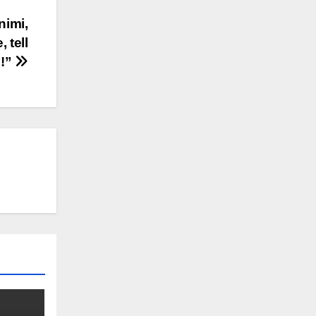
nimi,
 tell
i!”