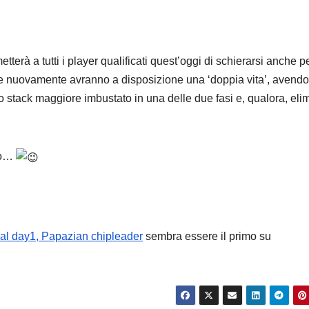
terà a tutti i player qualificati quest’oggi di schierarsi anche pe
 nuovamente avranno a disposizione una ‘doppia vita’, avendo
lo stack maggiore imbustato in una delle due fasi e, qualora, elim
oco…
 al day1, Papazian chipleader
sembra essere il primo su