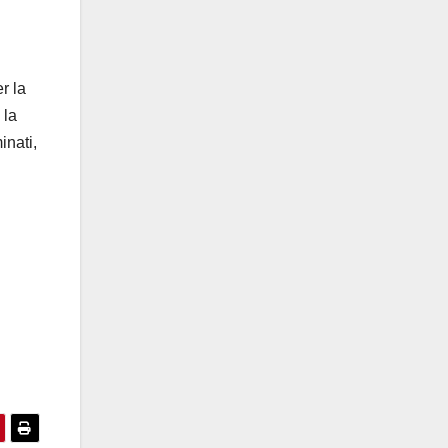
r la
 la
inati,