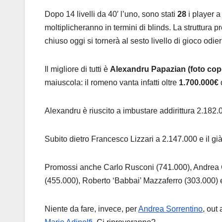
Dopo 14 livelli da 40′ l’uno, sono stati
28
i player a
moltiplicheranno in termini di blinds. La struttura p
chiuso oggi si tornerà al sesto livello di gioco odie
Il migliore di tutti è
Alexandru Papazian (foto cop
maiuscola: il romeno vanta infatti oltre
1.700.000€
d
Alexandru è riuscito a imbustare addirittura 2.182.
Subito dietro Francesco Lizzari a 2.147.000 e il gi
Promossi anche Carlo Rusconi (741.000), Andrea Co
(455.000), Roberto ‘Babbai’ Mazzaferro (303.000) 
Niente da fare, invece, per
Andrea Sorrentino
, out