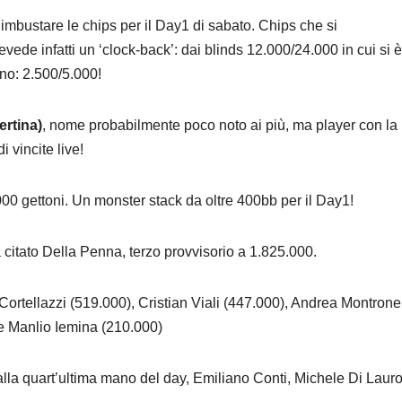
 imbustare le chips per il Day1 di sabato. Chips che si
revede infatti un ‘clock-back’: dai blinds 12.000/24.000 in cui si è
rno: 2.500/5.000!
ertina)
, nome probabilmente poco noto ai più, ma player con la
i vincite live!
000 gettoni. Un monster stack da oltre 400bb per il Day1!
à citato Della Penna, terzo provvisorio a 1.825.000.
rtellazzi (519.000), Cristian Viali (447.000), Andrea Montrone
e Manlio Iemina (210.000)
 alla quart’ultima mano del day, Emiliano Conti, Michele Di Laur