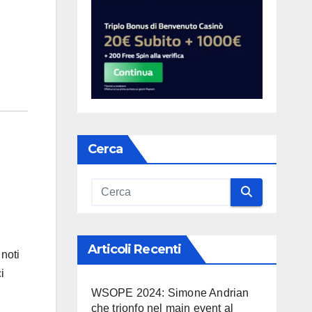
Cerca
Articoli Recenti
 noti
i
WSOPE 2024: Simone Andrian
che trionfo nel main event al