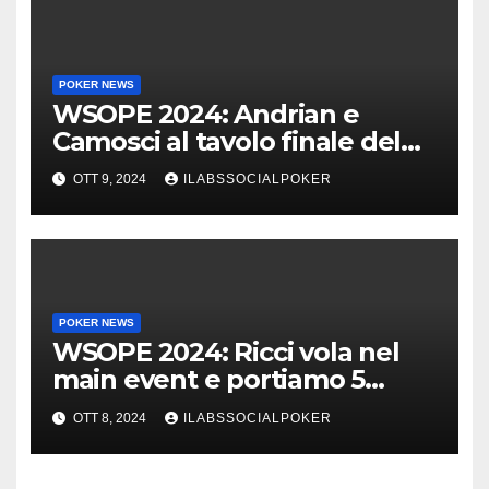
POKER NEWS
WSOPE 2024: Andrian e
Camosci al tavolo finale del
Main, vai Italia!!!
OTT 9, 2024
ILABSSOCIALPOKER
POKER NEWS
WSOPE 2024: Ricci vola nel
main event e portiamo 5
azzurri al day 4
OTT 8, 2024
ILABSSOCIALPOKER