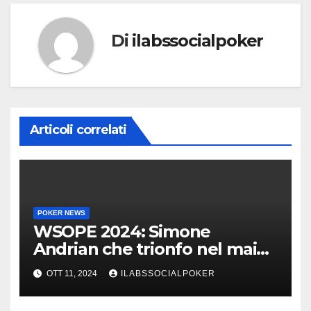
Di
ilabssocialpoker
Articoli correlati
POKER NEWS
WSOPE 2024: Simone
Andrian che trionfo nel main
event al King’s
OTT 11, 2024
ILABSSOCIALPOKER