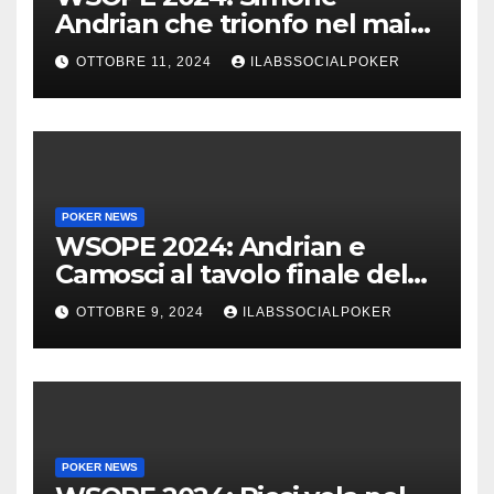
Andrian che trionfo nel main
event al King’s
OTTOBRE 11, 2024
ILABSSOCIALPOKER
POKER NEWS
WSOPE 2024: Andrian e
Camosci al tavolo finale del
Main, vai Italia!!!
OTTOBRE 9, 2024
ILABSSOCIALPOKER
POKER NEWS