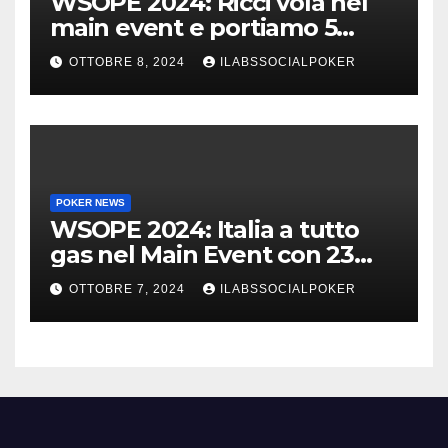
WSOPE 2024: Ricci vola nel
main event e portiamo 5
azzurri al day 4
OTTOBRE 8, 2024
ILABSSOCIALPOKER
POKER NEWS
WSOPE 2024: Italia a tutto
gas nel Main Event con 23
azzurri al day 3
OTTOBRE 7, 2024
ILABSSOCIALPOKER