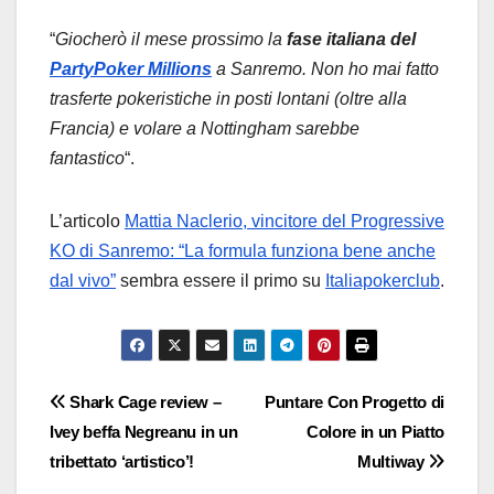
“
Giocherò il mese prossimo la
fase italiana del
PartyPoker Millions
a Sanremo. Non ho mai fatto
trasferte pokeristiche in posti lontani (oltre alla
Francia) e volare a Nottingham sarebbe
fantastico
“.
L’articolo
Mattia Naclerio, vincitore del Progressive
KO di Sanremo: “La formula funziona bene anche
dal vivo”
sembra essere il primo su
Italiapokerclub
.
Navigazione
Shark Cage review –
Puntare Con Progetto di
Ivey beffa Negreanu in un
Colore in un Piatto
articoli
tribettato ‘artistico’!
Multiway