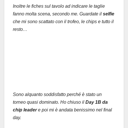
Inoltre le fiches sul tavolo ad indicare le taglie
fanno molta scena, secondo me. Guardate il
selfie
che mi sono scattato con il trofeo, le chips e tutto il
resto…
Sono alquanto soddisfatto perché è stato un
torneo quasi dominato. Ho chiuso il
Day 1B da
chip leader
e poi mi è andata benissimo nel final
day.