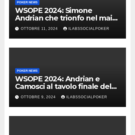
POKER NEWS
WSOPE 2024: Simone
Andrian che trionfo nel main
event al King’s
OTTOBRE 11, 2024
ILABSSOCIALPOKER
POKER NEWS
WSOPE 2024: Andrian e
Camosci al tavolo finale del
Main, vai Italia!!!
OTTOBRE 9, 2024
ILABSSOCIALPOKER