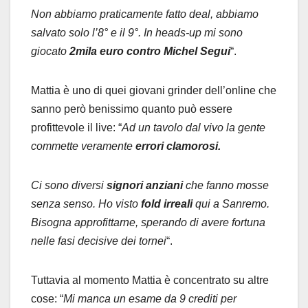
Non abbiamo praticamente fatto deal, abbiamo
salvato solo l’8° e il 9°. In heads-up mi sono
giocato
2mila euro contro Michel Segui
“.
Mattia è uno di quei giovani grinder dell’online che
sanno però benissimo quanto può essere
profittevole il live: “
Ad un tavolo dal vivo la gente
commette veramente
errori clamorosi.
Ci sono diversi
signori anziani
che fanno mosse
senza senso. Ho visto
fold irreali
qui a Sanremo.
Bisogna approfittarne, sperando di avere fortuna
nelle fasi decisive dei tornei
“.
Tuttavia al momento Mattia è concentrato su altre
cose: “
Mi manca un esame da 9 crediti per