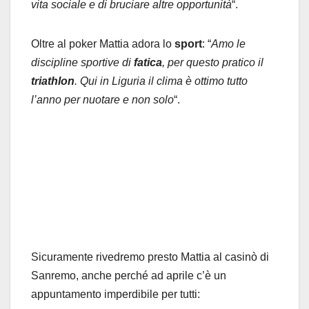
vita sociale e di bruciare altre opportunità
“.
Oltre al poker Mattia adora lo
sport
: “
Amo le
discipline sportive di
fatica
, per questo pratico il
triathlon
. Qui in Liguria il clima è ottimo tutto
l’anno per nuotare e non solo
“.
Sicuramente rivedremo presto Mattia al casinò di
Sanremo, anche perché ad aprile c’è un
appuntamento imperdibile per tutti: