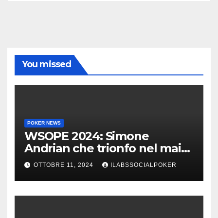
You missed
POKER NEWS
WSOPE 2024: Simone
Andrian che trionfo nel main
event al King’s
OTTOBRE 11, 2024
ILABSSOCIALPOKER