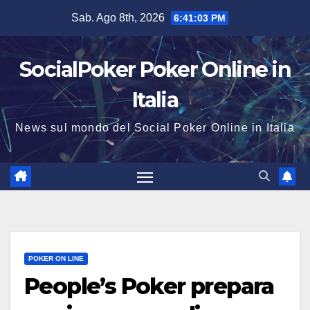
Salta
Sab. Ago 8th, 2026
6:41:03 PM
al
contenuto
SocialPoker Poker Online in
Italia
News sul mondo del Social Poker Online in Italia
POKER ON LINE
People’s Poker prepara