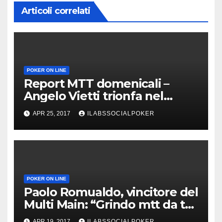
Articoli correlati
POKER ON LINE
Report MTT domenicali –
Angelo Vietti trionfa nel
Super Sunday di People’s
APR 25, 2017
ILABSSOCIALPOKER
Poker
POKER ON LINE
Paolo Romualdo, vincitore del
Multi Main: “Grindo mtt da tre
anni ed è ancora profittevole”
APR 19, 2017
ILABSSOCIALPOKER