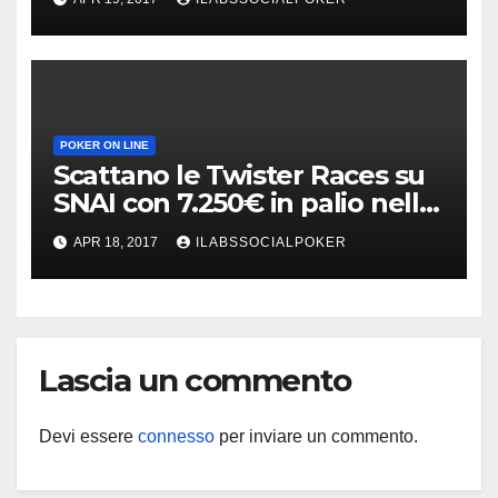
POKER ON LINE
Scattano le Twister Races su
SNAI con 7.250€ in palio nelle
tre classifiche speciali
APR 18, 2017
ILABSSOCIALPOKER
Lascia un commento
Devi essere
connesso
per inviare un commento.