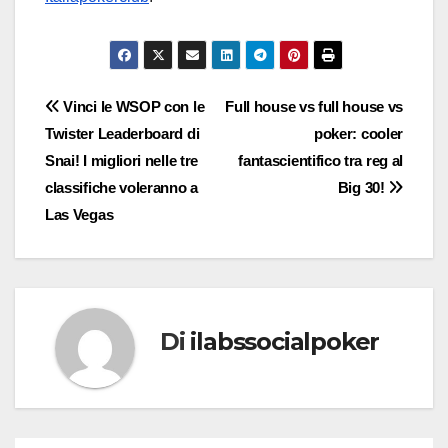
Navigazione
Vinci le WSOP con le
Full house vs full house vs
Twister Leaderboard di
poker: cooler
articoli
Snai! I migliori nelle tre
fantascientifico tra reg al
classifiche voleranno a
Big 30!
Las Vegas
Di
ilabssocialpoker