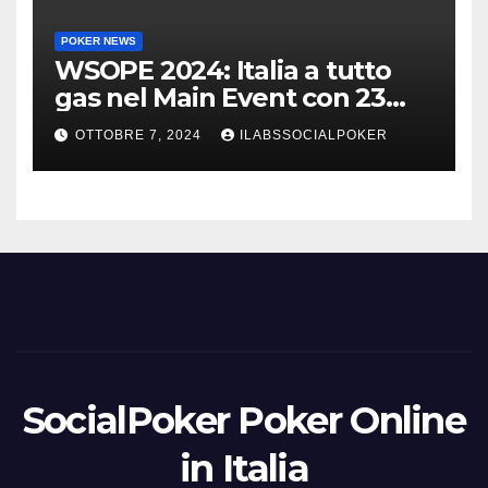
POKER NEWS
WSOPE 2024: Italia a tutto
gas nel Main Event con 23
azzurri al day 3
OTTOBRE 7, 2024
ILABSSOCIALPOKER
SocialPoker Poker Online
in Italia