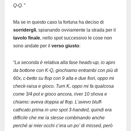
Q-Q.
”
Ma se in questo caso la fortuna ha deciso di
sorridergli
, spianando ovviamente la strada per il
tavolo finale
, nello spot successivo le cose non
sono andate per il
verso giusto
:
“
La seconda è relativa alla fase heads-up, io apro
da bottone con K-Q, giochiamo entrambi con più di
60x, c-betto su flop con 9 alta e due fiori, oppo mi
check-raisa e gioco. Turn K, oppo mi fa qualcosa
come 3/4 pot e gioco ancora, river 10 shova e
chiamo: aveva doppia al flop. L’avevo bluff-
cathcato prima in uno spot 3-handed, quindi era
difficile che me la stesse combinando anche
perché ai miei occhi c’era un po’ di missed, però