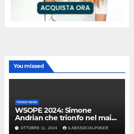
You missed
POKER NEWS
WSOPE 2024: Simone
Andrian che trionfo nel main
event al King’s
OTTOBRE 11, 2024
ILABSSOCIALPOKER