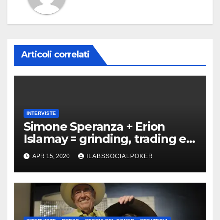
Articoli correlati
INTERVISTE
Simone Speranza + Erion
Islamay = grinding, trading e
coaching!
APR 15, 2020
ILABSSOCIALPOKER