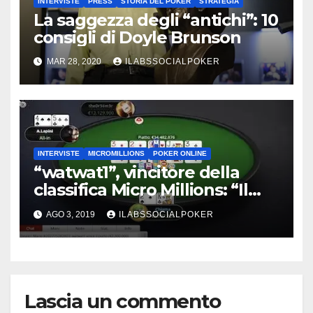
INTERVISTE
PRESS
STORIA DEL POKER
STRATEGIA
La saggezza degli “antichi”: 10
consigli di Doyle Brunson
MAR 28, 2020
ILABSSOCIALPOKER
INTERVISTE
MICROMILLIONS
POKER ONLINE
“watwat1”, vincitore della
classifica Micro Millions: “Il
primo ingrediente è stato la
AGO 3, 2019
ILABSSOCIALPOKER
passione. Poi studio e… un po’
di fortuna”
Lascia un commento