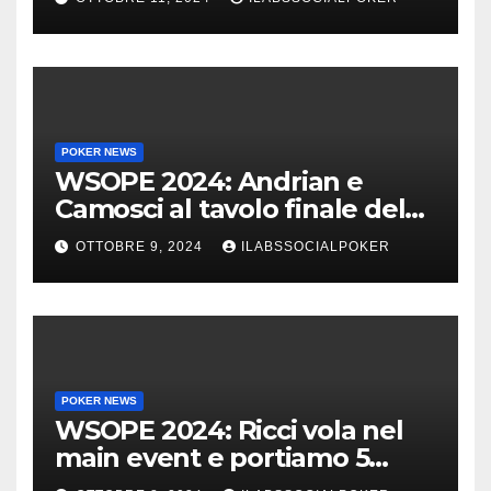
POKER NEWS
WSOPE 2024: Andrian e
Camosci al tavolo finale del
Main, vai Italia!!!
OTTOBRE 9, 2024
ILABSSOCIALPOKER
POKER NEWS
WSOPE 2024: Ricci vola nel
main event e portiamo 5
azzurri al day 4