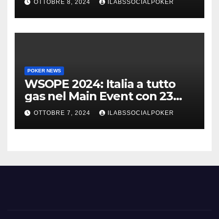
OTTOBRE 8, 2024
ILABSSOCIALPOKER
POKER NEWS
WSOPE 2024: Italia a tutto
gas nel Main Event con 23
azzurri al day 3
OTTOBRE 7, 2024
ILABSSOCIALPOKER