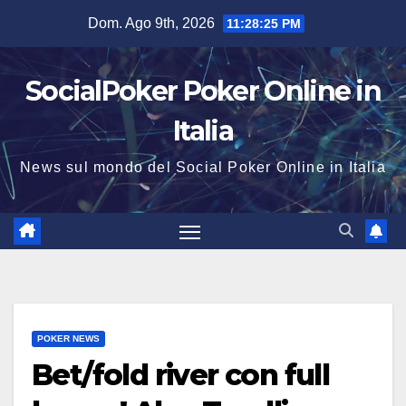
Salta
Dom. Ago 9th, 2026
11:28:26 PM
al
contenuto
SocialPoker Poker Online in
Italia
News sul mondo del Social Poker Online in Italia
POKER NEWS
Bet/fold river con full