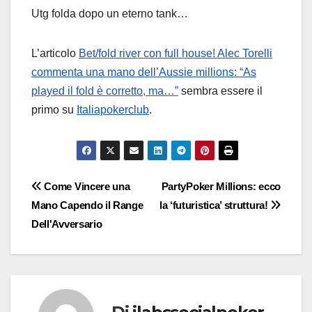
Utg folda dopo un eterno tank…
L’articolo
Bet/fold river con full house! Alec Torelli
commenta una mano dell’Aussie millions: “As
played il fold è corretto, ma…”
sembra essere il
primo su
Italiapokerclub
.
Navigazione
Come Vincere una
PartyPoker Millions: ecco
Mano Capendo il Range
la ‘futuristica’ struttura!
articoli
Dell'Avversario