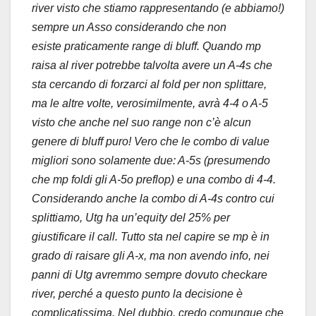
river visto che stiamo rappresentando (e abbiamo!)
sempre un Asso considerando che non
esiste praticamente range di bluff. Quando mp
raisa al river potrebbe talvolta avere un A-4s che
sta cercando di forzarci al fold per non splittare,
ma le altre volte, verosimilmente, avrà 4-4 o A-5
visto che anche nel suo range non c’è alcun
genere di bluff puro! Vero che le combo di value
migliori sono solamente due: A-5s (presumendo
che mp foldi gli A-5o preflop) e una combo di 4-4.
Considerando anche la combo di A-4s contro cui
splittiamo, Utg ha un’equity del 25% per
giustificare il call. Tutto sta nel capire se mp è in
grado di raisare gli A-x, ma non avendo info, nei
panni di Utg avremmo sempre dovuto checkare
river, perché a questo punto la decisione è
complicatissima. Nel dubbio, credo comunque che