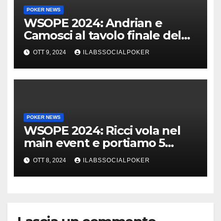
POKER NEWS
WSOPE 2024: Andrian e
Camosci al tavolo finale del
Main, vai Italia!!!
OTT 9, 2024
ILABSSOCIALPOKER
POKER NEWS
WSOPE 2024: Ricci vola nel
main event e portiamo 5
azzurri al day 4
OTT 8, 2024
ILABSSOCIALPOKER