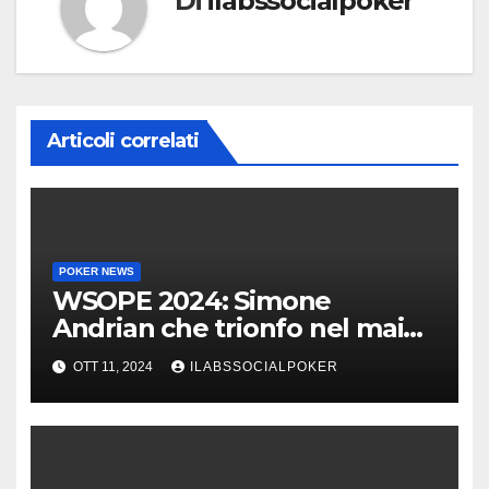
Di
ilabssocialpoker
Articoli correlati
POKER NEWS
WSOPE 2024: Simone
Andrian che trionfo nel main
event al King’s
OTT 11, 2024
ILABSSOCIALPOKER