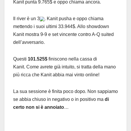
Kanit punta 9.765$ e oppo chiama ancora.
Il river è un 3
. Kanit pusha e oppo chiama
mettendo i suoi ultimi 33.944$. Allo showdown
Kanit mostra 9-9 e set vincente contro A-Q suited
dell’avversario.
Questi
101.525$
finiscono nella cassa di
Kanit. Come avrete già intuito, si tratta della mano
più ricca che Kanit abbia mai vinto online!
La sua sessione è finita poco dopo. Non sappiamo
se abbia chiuso in negativo o in positivo ma
di
certo non si è annoiato
…