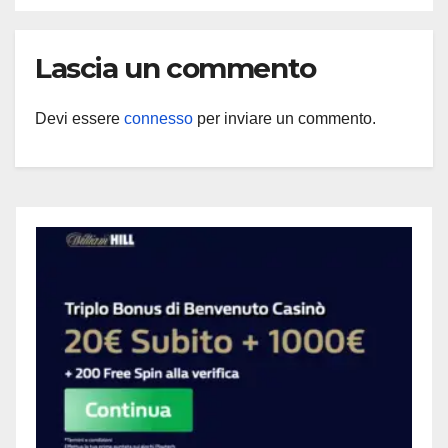
Lascia un commento
Devi essere
connesso
per inviare un commento.