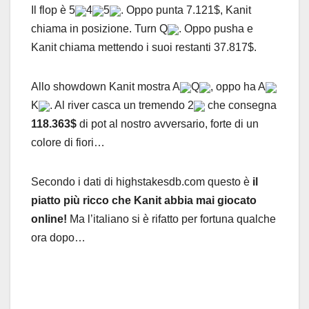
Il flop è 5
4
5
. Oppo punta 7.121$, Kanit
chiama in posizione. Turn Q
. Oppo pusha e
Kanit chiama mettendo i suoi restanti 37.817$.
Allo showdown Kanit mostra A
Q
, oppo ha A
K
. Al river casca un tremendo 2
che consegna
118.363$
di pot al nostro avversario, forte di un
colore di fiori…
Secondo i dati di highstakesdb.com questo è
il
piatto più ricco che Kanit abbia mai giocato
online!
Ma l’italiano si è rifatto per fortuna qualche
ora dopo…