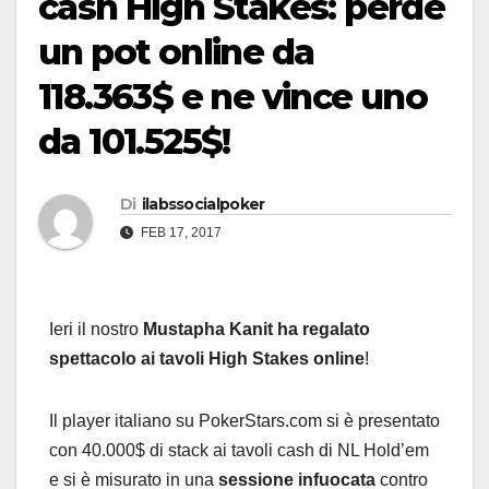
cash High Stakes: perde
un pot online da
118.363$ e ne vince uno
da 101.525$!
Di
ilabssocialpoker
FEB 17, 2017
Ieri il nostro
Mustapha Kanit ha regalato
spettacolo ai tavoli High Stakes online
!
Il player italiano su PokerStars.com si è presentato
con 40.000$ di stack ai tavoli cash di NL Hold’em
e si è misurato in una
sessione infuocata
contro