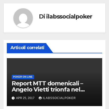
Di
ilabssocialpoker
Articoli correlati
POKER ON LINE
Report MTT domenicali –
Angelo Vietti trionfa nel
Super Sunday di People’s
APR 25, 2017
ILABSSOCIALPOKER
Poker