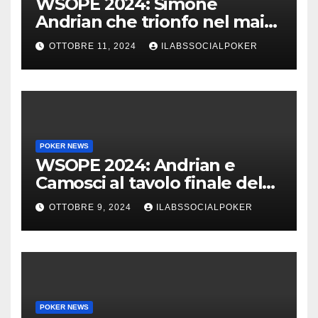
WSOPE 2024: Simone
Andrian che trionfo nel main
event al King’s
OTTOBRE 11, 2024
ILABSSOCIALPOKER
POKER NEWS
WSOPE 2024: Andrian e
Camosci al tavolo finale del
Main, vai Italia!!!
OTTOBRE 9, 2024
ILABSSOCIALPOKER
POKER NEWS