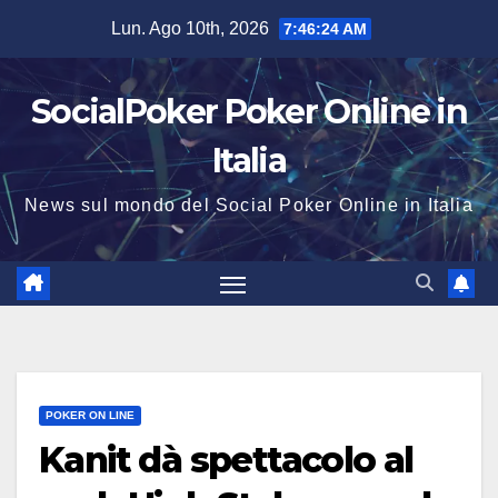
Salta
Lun. Ago 10th, 2026
7:46:25 AM
al
contenuto
SocialPoker Poker Online in
Italia
News sul mondo del Social Poker Online in Italia
POKER ON LINE
Kanit dà spettacolo al