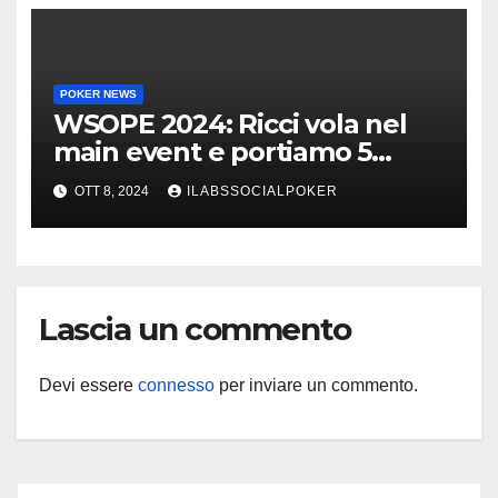
POKER NEWS
WSOPE 2024: Ricci vola nel
main event e portiamo 5
azzurri al day 4
OTT 8, 2024
ILABSSOCIALPOKER
Lascia un commento
Devi essere
connesso
per inviare un commento.