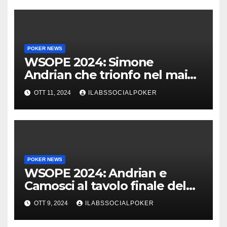
POKER NEWS
WSOPE 2024: Simone
Andrian che trionfo nel main
event al King’s
OTT 11, 2024
ILABSSOCIALPOKER
POKER NEWS
WSOPE 2024: Andrian e
Camosci al tavolo finale del
Main, vai Italia!!!
OTT 9, 2024
ILABSSOCIALPOKER