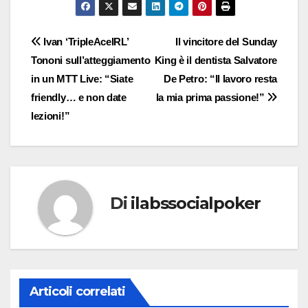
Navigazione
Ivan ‘TripleAceIRL’
Il vincitore del Sunday
Tononi sull’atteggiamento
King è il dentista Salvatore
articoli
in un MTT Live: “Siate
De Petro: “Il lavoro resta
friendly… e non date
la mia prima passione!”
lezioni!”
Di
ilabssocialpoker
Articoli correlati