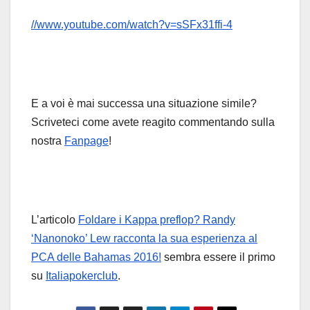
//www.youtube.com/watch?v=sSFx31ffi-4
E a voi è mai successa una situazione simile?
Scriveteci come avete reagito commentando sulla
nostra
Fanpage
!
L’articolo
Foldare i Kappa preflop? Randy
‘Nanonoko’ Lew racconta la sua esperienza al
PCA delle Bahamas 2016!
sembra essere il primo
su
Italiapokerclub
.