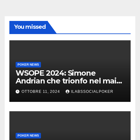
You missed
POKER NEWS
WSOPE 2024: Simone
Andrian che trionfo nel main
event al King’s
OTTOBRE 11, 2024
ILABSSOCIALPOKER
POKER NEWS