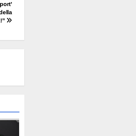
port’
della
a!”