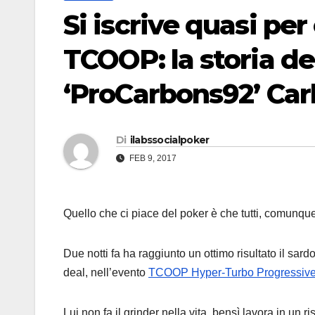
Si iscrive quasi per
TCOOP: la storia d
‘ProCarbons92’ Car
Di
ilabssocialpoker
FEB 9, 2017
Quello che ci piace del poker è che tutti, comunque
Due notti fa ha raggiunto un ottimo risultato il sard
deal, nell’evento
TCOOP Hyper-Turbo Progressive 
Lui non fa il grinder nella vita, bensì lavora in un