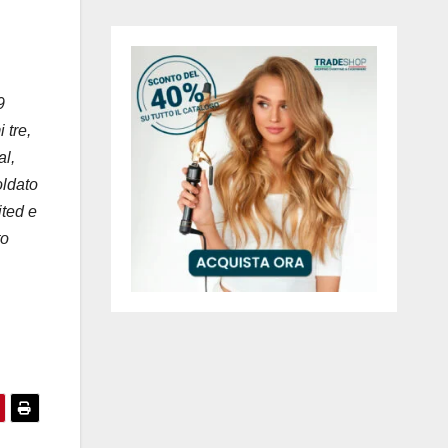
9
 tre,
al,
oldato
ited e
to