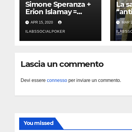
Simone Speranza +
La s
Erion Islamay =
“anti
grinding, trading e
di D
APR 15, 2020
MAR 2
coaching!
ILABSSOCIALPOKER
ILABSS
Lascia un commento
Devi essere
connesso
per inviare un commento.
You missed