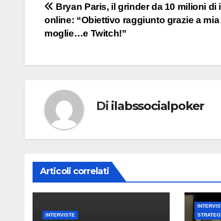
Navigazione
Bryan Paris, il grinder da 10 milioni di
online: “Obiettivo raggiunto grazie a mia
articoli
moglie…e Twitch!”
Di
ilabssocialpoker
Articoli correlati
INTERVIS
INTERVISTE
STRATEG