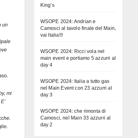
King’s
WSOPE 2024: Andrian e
o un
Camosci al tavolo finale del Main,
vai Italia!!!
cipale
dove
WSOPE 2024: Ricci vola nel
main event e portiamo 5 azzurri al
day 4
aso.
WSOPE 2024: Italia a tutto gas
nel Main Event con 23 azzurri al
by, mi
day 3
 E’
WSOPE 2024: che rimonta di
Camosci, nel Main 33 azzurri al
icche.
day 2
lie.