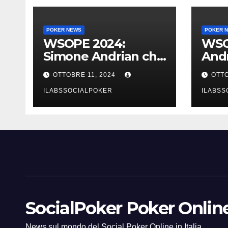
POKER NEWS
POKER 
WSOPE 2024:
WSO
Simone Andrian che
Andr
trionfo nel main
al t
OTTOBRE 11, 2024
OTTO
event al King’s
Main,
ILABSSOCIALPOKER
ILABSS
SocialPoker Poker Online 
News sul mondo del Social Poker Online in Italia