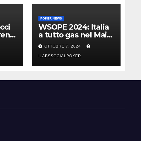
POKER NEWS
cci
WSOPE 2024: Italia
vent
a tutto gas nel Main
urri
Event con 23 azzurri
OTTOBRE 7, 2024
al day 3
ILABSSOCIALPOKER