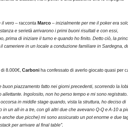
il vero
– racconta
Marco
–
inizialmente per me il poker era sol
nza e serietà arrivarono i primi buoni risultati e con essi,
, prima di iniziare il turno e quando ho finito. Detto ciò, la prin
 il cameriere in un locale a conduzione familiare in Sardegna, 
 di 8.000€,
Carboni
ha confessato di averlo giocato quasi per c
buon piazzamento fatto nei giorni precedenti, scorrendo la lob
o allettante. Ingolosito, non ho perso tempo e mi sono registrato.
ccorsa in middle stage quando, vista la struttura, ho deciso di
o in un all-in a tre, con gli altri due che avevano Q-Q e A-10 a p
no anche due picche) mi sono assicurato un pot enorme e due tag
tack per arrivare al final table”.