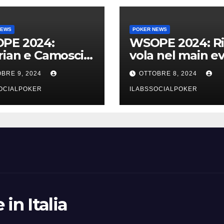
NEWS
POKER NEWS
PE 2024:
WSOPE 2024: Ri
ian e Camosci
vola nel main e
avolo finale del
e portiamo 5 azz
BRE 9, 2024
OTTOBRE 8, 2024
 vai Italia!!!
al day 4
OCIALPOKER
ILABSSOCIALPOKER
in Italia