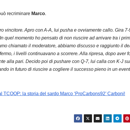
 può recriminare
Marco
.
turo vincitore. Apro con A-A, lui pusha e ovviamente callo. Gira 7-
In quel momento ho pensato di non riuscire ad arrivare tra i primi
mo chiamato il moderatore, abbiamo discusso e raggiunto il de
fermo, i livelli continuavano a scorrere. Alla ripresa, dopo aver f
te alla pari. Decido poi di pushare con Q-7, lui calla con K-J su
rando in futuro di riuscire a cogliere il successo pieno in un even
 al TCOOP: la storia del sardo Marco ‘ProCarbons92’ Carboni!