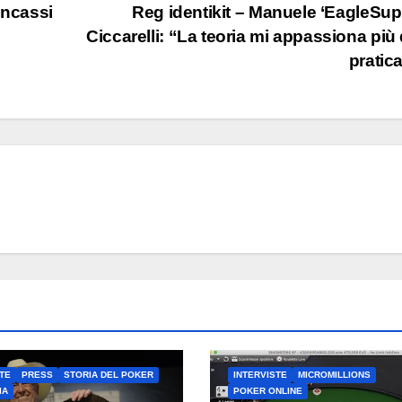
 incassi
Reg identikit – Manuele ‘EagleSup
Ciccarelli: “La teoria mi appassiona più 
pratic
TE
PRESS
STORIA DEL POKER
INTERVISTE
MICROMILLIONS
IA
POKER ONLINE