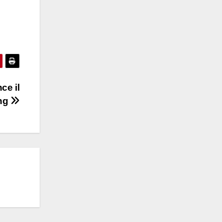
ce il
ng