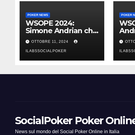
POKER NEWS
POKER 
WSOPE 2024:
WSO
Simone Andrian che
Andr
trionfo nel main
al t
OTTOBRE 11, 2024
OTTO
event al King’s
Main,
ILABSSOCIALPOKER
ILABSS
SocialPoker Poker Online 
News sul mondo del Social Poker Online in Italia