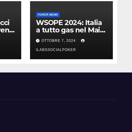
POKER NEWS
cci
WSOPE 2024: Italia
vent
a tutto gas nel Main
urri
Event con 23 azzurri
OTTOBRE 7, 2024
al day 3
ILABSSOCIALPOKER