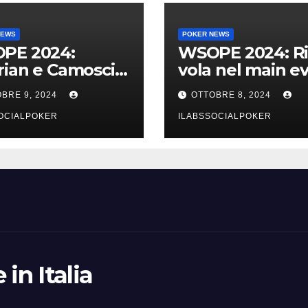
NEWS
POKER NEWS
PE 2024:
WSOPE 2024: Ri
ian e Camosci
vola nel main e
avolo finale del
e portiamo 5 azz
BRE 9, 2024
OTTOBRE 8, 2024
 vai Italia!!!
al day 4
OCIALPOKER
ILABSSOCIALPOKER
in Italia