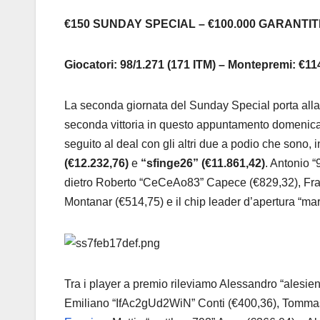
€150 SUNDAY SPECIAL – €100.000 GARANTIT
Giocatori: 98/1.271 (171 ITM) – Montepremi: €11
La seconda giornata del Sunday Special porta alla 
seconda vittoria in questo appuntamento domenica
seguito al deal con gli altri due a podio che sono,
(€12.232,76)
e
“sfinge26” (€11.861,42)
. Antonio 
dietro Roberto “CeCeAo83” Capece (€829,32), Fr
Montanar (€514,75) e il chip leader d’apertura “ma
Tra i player a premio rileviamo Alessandro “alesi
Emiliano “IfAc2gUd2WiN” Conti (€400,36), Tommaso 