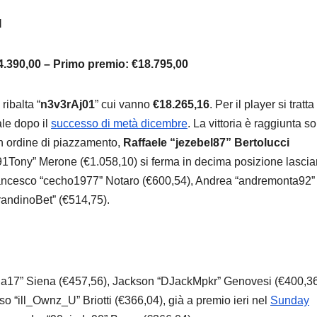
I
4.390,00 – Primo premio: €18.795,00
ribalta “
n3v3rAj01
” cui vanno
€18.265,16
. Per il player si tratta
le dopo il
successo di metà dicembre
. La vittoria è raggiunta so
 in ordine di piazzamento,
Raffaele “jezebel87” Bertolucci
“91Tony” Merone (€1.058,10) si ferma in decima posizione lasci
ancesco “cecho1977” Notaro (€600,54), Andrea “andremonta92”
randinoBet” (€514,75).
ena17” Siena (€457,56), Jackson “DJackMpkr” Genovesi (€400,36
“ill_Ownz_U” Briotti (€366,04), già a premio ieri nel
Sunday