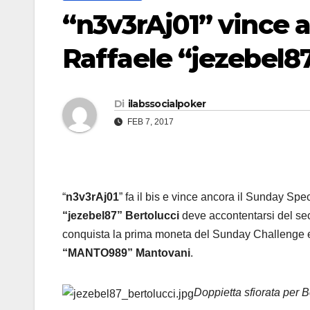
“n3v3rAj01” vince a
Raffaele “jezebel8
Di
ilabssocialpoker
FEB 7, 2017
“
n3v3rAj01
” fa il bis e vince ancora il Sunday Sp
“jezebel87” Bertolucci
deve accontentarsi del sec
conquista la prima moneta del Sunday Challenge e s
“MANTO989” Mantovani
.
Doppietta sfiorata per B