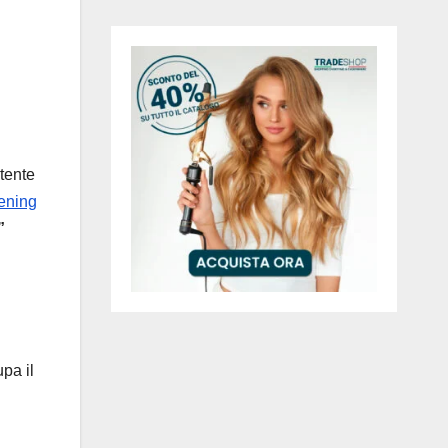
tente
vening
”
pa il