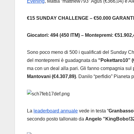
Evening
, Mattia “matthew793” Agus (€366,04) e A
€15 SUNDAY CHALLENGE – €50.000 GARANTI
Giocatori: 494 (450 ITM) – Montepremi: €51.902
Sono poco meno di 500 i qualificati del Sunday Ch
del montepremi è guadagnata da
“Pokettaro10” (
ma con un deal alla pari. Gli fanno compagnia sul 
Mantovani (€4.307,89)
. Danilo “perfidio” Pianeta
La
leaderboard annuale
vede in testa “
Granbasso
secondo posto tallonato da
Angelo “KingBobo!32