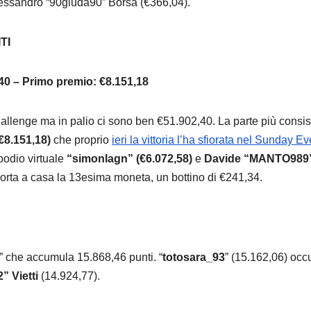
lessandro “90giuda90” Borsa (€366,04).
TI
,40 – Primo premio: €8.151,18
allenge ma in palio ci sono ben €51.902,40. La parte più consis
€8.151,18)
che proprio
ieri la vittoria l’ha sfiorata nel Sunday E
podio virtuale
“simonlagn” (€6.072,58)
e
Davide “MANTO989
 porta a casa la 13esima moneta, un bottino di €241,34.
” che accumula 15.868,46 punti. “
totosara_93
” (15.162,06) occu
” Vietti
(14.924,77).