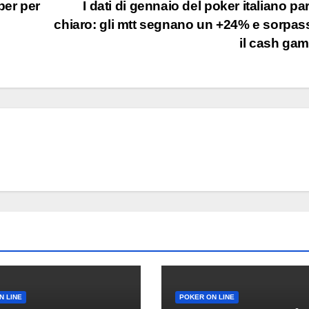
per per
I dati di gennaio del poker italiano pa
chiaro: gli mtt segnano un +24% e sorpa
il cash ga
N LINE
POKER ON LINE