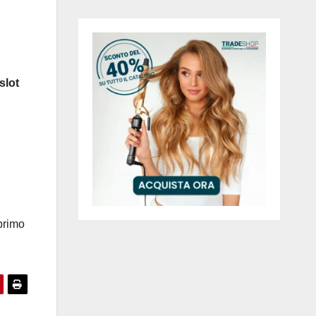
slot
primo