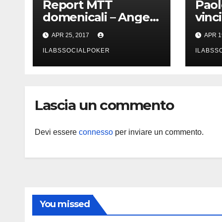
Report MTT
Paol
domenicali – Angelo
vinc
Vietti trionfa nel
Main
APR 25, 2017
APR 1
Super Sunday di
da t
People’s Poker
ILABSSOCIALPOKER
anco
ILABSS
Lascia un commento
Devi essere
connesso
per inviare un commento.
You missed