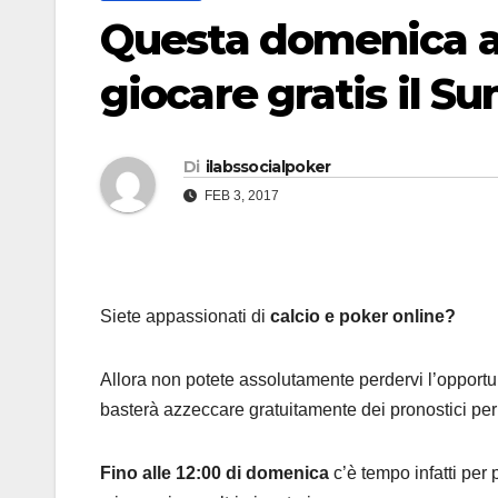
Questa domenica az
giocare gratis il S
Di
ilabssocialpoker
FEB 3, 2017
Siete appassionati di
calcio e poker online?
Allora non potete assolutamente perdervi l’oppor
basterà azzeccare gratuitamente dei pronostici pe
Fino alle 12:00 di domenica
c’è tempo infatti per 