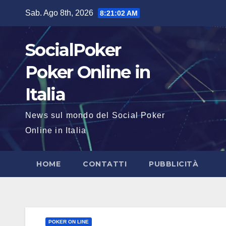
Salta
Sab. Ago 8th, 2026
8:21:03 AM
al
contenuto
SocialPoker
Poker Online in
Italia
News sul mondo del Social Poker
Online in Italia
HOME
CONTATTI
PUBBLICITÀ
POKER ON LINE