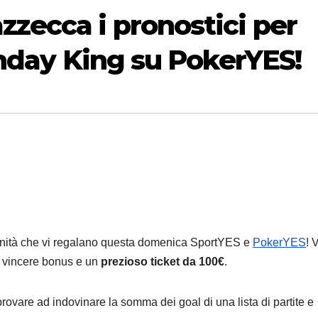
zecca i pronostici per
unday King su PokerYES!
tunità che vi regalano questa domenica SportYES e
PokerYES
! 
r vincere bonus e un
prezioso ticket da 100€
.
provare ad indovinare la somma dei goal di una lista di partite e