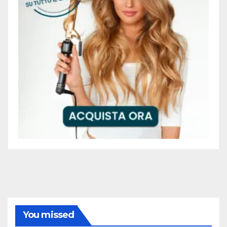
You missed