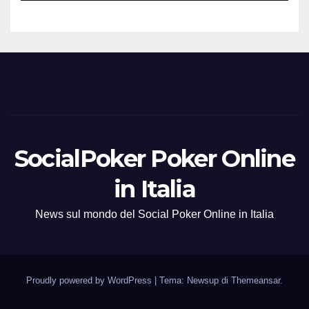
SocialPoker Poker Online
in Italia
News sul mondo del Social Poker Online in Italia
Proudly powered by WordPress
|
Tema: Newsup di
Themeansar
.