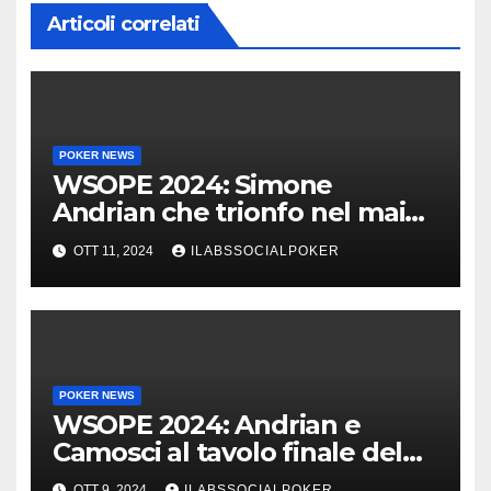
Articoli correlati
POKER NEWS
WSOPE 2024: Simone
Andrian che trionfo nel main
event al King’s
OTT 11, 2024
ILABSSOCIALPOKER
POKER NEWS
WSOPE 2024: Andrian e
Camosci al tavolo finale del
Main, vai Italia!!!
OTT 9, 2024
ILABSSOCIALPOKER