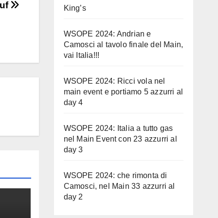
ouf
King’s
WSOPE 2024: Andrian e
Camosci al tavolo finale del Main,
vai Italia!!!
WSOPE 2024: Ricci vola nel
main event e portiamo 5 azzurri al
day 4
WSOPE 2024: Italia a tutto gas
nel Main Event con 23 azzurri al
day 3
WSOPE 2024: che rimonta di
Camosci, nel Main 33 azzurri al
day 2