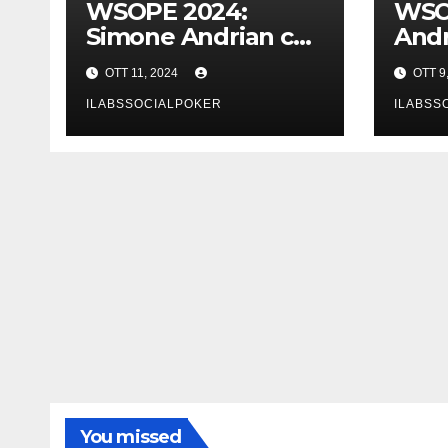
WSOPE 2024:
WSO
Simone Andrian che
Andr
trionfo nel main
al ta
OTT 11, 2024
OTT 9
event al King’s
Main,
ILABSSOCIALPOKER
ILABSS
You missed