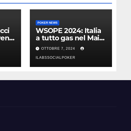
POKER NEWS
cci
WSOPE 2024: Italia
vent
a tutto gas nel Main
urri
Event con 23 azzurri
OTTOBRE 7, 2024
al day 3
ILABSSOCIALPOKER