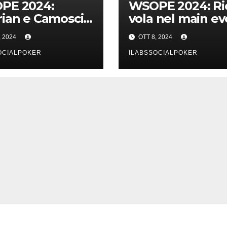
PE 2024:
WSOPE 2024: Ri
ian e Camosci
vola nel main ev
volo finale del
e portiamo 5 azz
, 2024
OTT 8, 2024
 vai Italia!!!
al day 4
OCIALPOKER
ILABSSOCIALPOKER