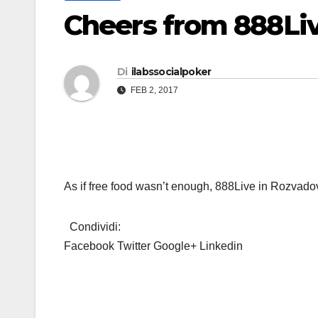
Cheers from 888Li
Di
ilabssocialpoker
FEB 2, 2017
As if free food wasn’t enough, 888Live in Rozvadov
Condividi:
Facebook Twitter Google+ Linkedin