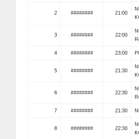
N
2
########
21:00
K
N
3
########
22:00
R
4
########
23:00
P
N
5
########
21:30
K
N
6
########
22:30
R
7
########
21:30
N
N
8
########
22:30
K