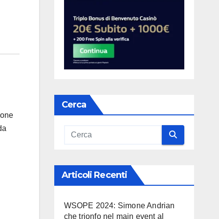
Cerca
ione
da
Articoli Recenti
WSOPE 2024: Simone Andrian
che trionfo nel main event al