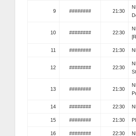
N
9
########
21:30
D
N
10
########
22:30
[
11
########
21:30
N
N
12
########
22:30
S
N
13
########
21:30
P
14
########
22:30
N
15
########
21:30
P
16
########
22:30
N