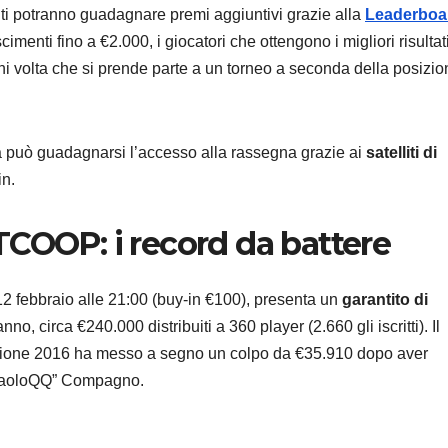
anti potranno guadagnare premi aggiuntivi grazie alla
Leaderboa
imenti fino a €2.000, i giocatori che ottengono i migliori risultat
ni volta che si prende parte a un torneo a seconda della posizio
etta può guadagnarsi l’accesso alla rassegna grazie ai
satelliti di
in.
TCOOP: i record da battere
12 febbraio alle 21:00 (buy-in €100), presenta un
garantito di
no, circa €240.000 distribuiti a 360 player (2.660 gli iscritti). Il
gione 2016 ha messo a segno un colpo da €35.910 dopo aver
 “PaoloQQ” Compagno.