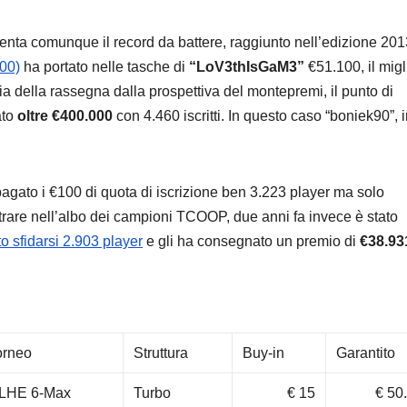
ta comunque il record da battere, raggiunto nell’edizione 201
00)
ha portato nelle tasche di
“LoV3thIsGaM3”
€51.100, il migl
ia della rassegna dalla prospettiva del montepremi, il punto di
ato
oltre €400.000
con 4.460 iscritti. In questo caso “boniek90”, 
agato i €100 di quota di iscrizione ben 3.223 player ma solo
entrare nell’albo dei campioni TCOOP, due anni fa invece è stato
o sfidarsi 2.903 player
e gli ha consegnato un premio di
€38.93
orneo
Struttura
Buy-in
Garantito
LHE 6-Max
Turbo
€ 15
€ 50