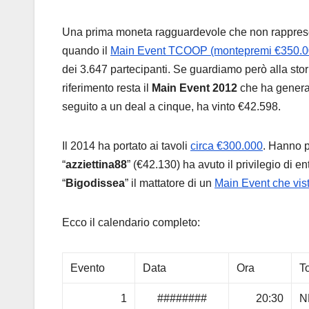
Una prima moneta ragguardevole che non rappresen
quando il
Main Event TCOOP (montepremi €350.0
dei 3.647 partecipanti. Se guardiamo però alla stor
riferimento resta il
Main Event 2012
che ha gener
seguito a un deal a cinque, ha vinto €42.598.
Il 2014 ha portato ai tavoli
circa €300.000
. Hanno p
“
azziettina88
” (€42.130) ha avuto il privilegio di 
“
Bigodissea
” il mattatore di un
Main Event che vist
Ecco il calendario completo:
Evento
Data
Ora
T
1
########
20:30
N