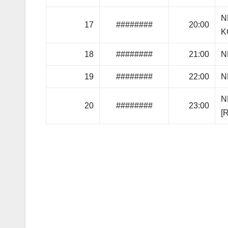
N
17
########
20:00
K
18
########
21:00
N
19
########
22:00
N
N
20
########
23:00
[
Navigazione
articoli