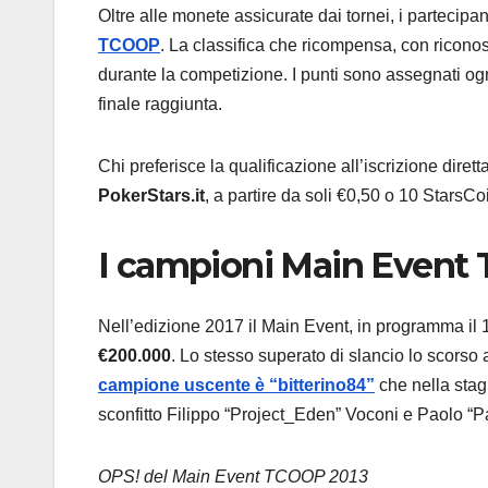
Oltre alle monete assicurate dai tornei, i partecip
TCOOP
. La classifica che ricompensa, con riconosc
durante la competizione. I punti sono assegnati og
finale raggiunta.
Chi preferisce la qualificazione all’iscrizione dir
PokerStars.it
, a partire da soli €0,50 o 10 StarsCo
I campioni Main Event 
Nell’edizione 2017 il Main Event, in programma il 
€200.000
. Lo stesso superato di slancio lo scorso an
campione uscente è “bitterino84”
che nella sta
sconfitto Filippo “Project_Eden” Voconi e Paolo
OPS! del Main Event TCOOP 2013