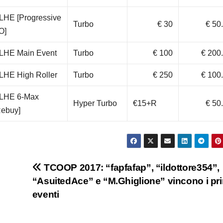
LHE [Progressive
Turbo
€ 30
€ 50
O]
LHE Main Event
Turbo
€ 100
€ 200
LHE High Roller
Turbo
€ 250
€ 100
LHE 6-Max
Hyper Turbo
€15+R
€ 50
Rebuy]
TCOOP 2017: “fapfafap”, “ildottore354”,
“AsuitedAce” e “M.Ghiglione” vincono i pr
eventi