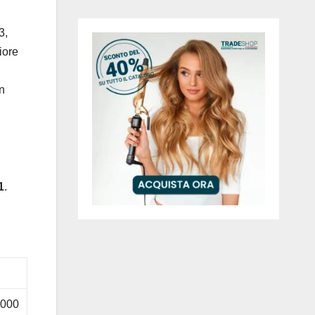
3,
iore
in
1
.
.000