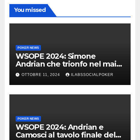
You missed
POKER NEWS
WSOPE 2024: Simone
Andrian che trionfo nel main
event al King’s
OTTOBRE 11, 2024
ILABSSOCIALPOKER
POKER NEWS
WSOPE 2024: Andrian e
Camosci al tavolo finale del