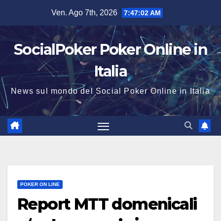
Salta
Ven. Ago 7th, 2026
7:47:03 AM
al
contenuto
SocialPoker Poker Online in
Italia
News sul mondo del Social Poker Online in Italia
POKER ON LINE
Report MTT domenicali