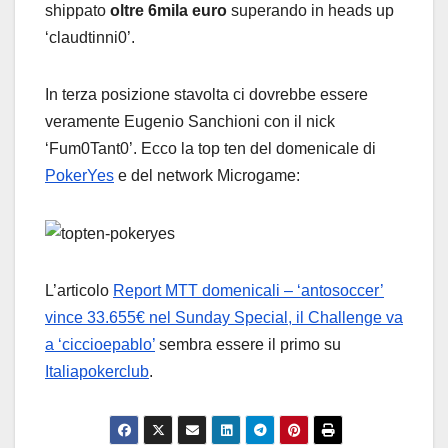
shippato
oltre 6mila euro
superando in heads up
‘claudtinni0’.
In terza posizione stavolta ci dovrebbe essere
veramente Eugenio Sanchioni con il nick
‘Fum0Tant0’. Ecco la top ten del domenicale di
PokerYes
e del network Microgame:
L’articolo
Report MTT domenicali – ‘antosoccer’
vince 33.655€ nel Sunday Special, il Challenge va
a ‘ciccioepablo’
sembra essere il primo su
Italiapokerclub
.