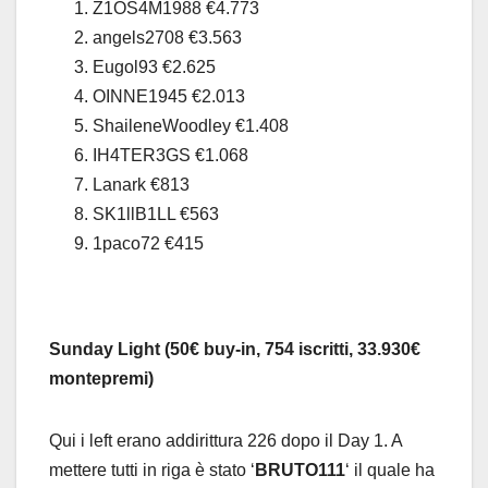
Z1OS4M1988 €4.773
angels2708 €3.563
Eugol93 €2.625
OINNE1945 €2.013
ShaileneWoodley €1.408
IH4TER3GS €1.068
Lanark €813
SK1llB1LL €563
1paco72 €415
Sunday Light
(50€ buy-in, 754 iscritti, 33.930€
montepremi)
Qui i left erano addirittura 226 dopo il Day 1. A
mettere tutti in riga è stato ‘
BRUTO111
‘ il quale ha