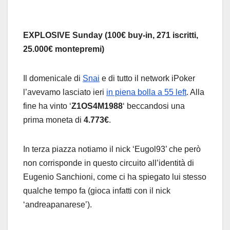
EXPLOSIVE Sunday
(100€ buy-in, 271 iscritti,
25.000€ montepremi)
Il domenicale di
Snai
e di tutto il network iPoker
l’avevamo lasciato ieri
in piena bolla a 55 left
. Alla
fine ha vinto ‘
Z1OS4M1988
‘ beccandosi una
prima moneta di
4.773€
.
In terza piazza notiamo il nick ‘Eugol93’ che però
non corrisponde in questo circuito all’identità di
Eugenio Sanchioni, come ci ha spiegato lui stesso
qualche tempo fa (gioca infatti con il nick
‘andreapanarese’).