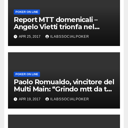
POKER ON LINE
Report MTT domenicali –
Angelo Vietti trionfa nel
Super Sunday di People’s
APR 25, 2017
ILABSSOCIALPOKER
Poker
POKER ON LINE
Paolo Romualdo, vincitore del
Multi Main: “Grindo mtt da tre
anni ed è ancora profittevole”
APR 19, 2017
ILABSSOCIALPOKER