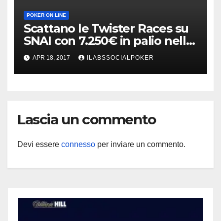
POKER ON LINE
Scattano le Twister Races su
SNAI con 7.250€ in palio nelle
tre classifiche speciali
APR 18, 2017
ILABSSOCIALPOKER
Lascia un commento
Devi essere
connesso
per inviare un commento.