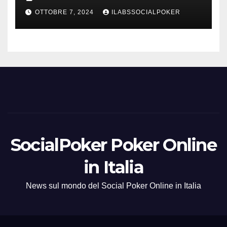
azzurri al day 3
OTTOBRE 7, 2024
ILABSSOCIALPOKER
SocialPoker Poker Online
in Italia
News sul mondo del Social Poker Online in Italia