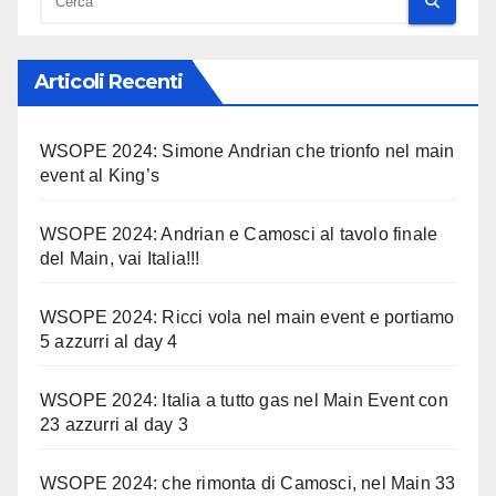
Articoli Recenti
WSOPE 2024: Simone Andrian che trionfo nel main
event al King’s
WSOPE 2024: Andrian e Camosci al tavolo finale
del Main, vai Italia!!!
WSOPE 2024: Ricci vola nel main event e portiamo
5 azzurri al day 4
WSOPE 2024: Italia a tutto gas nel Main Event con
23 azzurri al day 3
WSOPE 2024: che rimonta di Camosci, nel Main 33