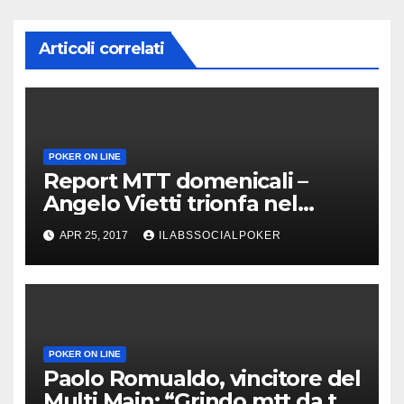
Articoli correlati
POKER ON LINE
Report MTT domenicali –
Angelo Vietti trionfa nel
Super Sunday di People’s
APR 25, 2017
ILABSSOCIALPOKER
Poker
POKER ON LINE
Paolo Romualdo, vincitore del
Multi Main: “Grindo mtt da tre