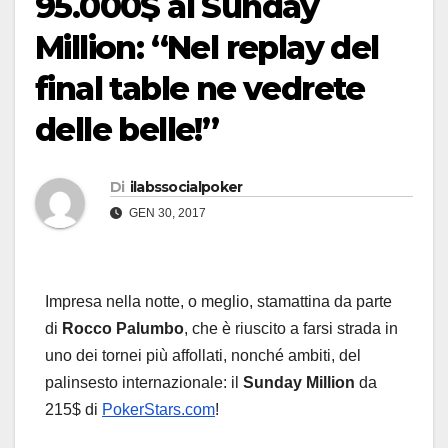
95.000$ al Sunday
Million: “Nel replay del
final table ne vedrete
delle belle!”
Di
ilabssocialpoker
GEN 30, 2017
Impresa nella notte, o meglio, stamattina da parte
di
Rocco Palumbo
, che è riuscito a farsi strada in
uno dei tornei più affollati, nonché ambiti, del
palinsesto internazionale: il
Sunday Million
da
215$ di
PokerStars.com
!