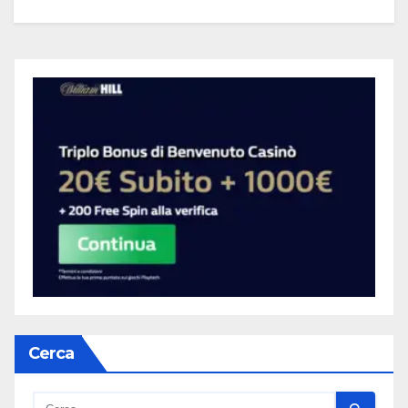
Cerca