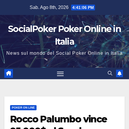
Salta
Sab. Ago 8th, 2026
4:41:06 PM
al
contenuto
SocialPoker Poker Online in
Italia
News sul mondo del Social Poker Online in Italia
POKER ON LINE
Rocco Palumbo vince