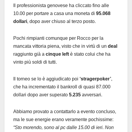
Il professionista genovese ha cliccato fino alle
10.00 per portare a casa una moneta di
95.068
dollari
, dopo aver chiuso al terzo posto.
Pochi rimpianti comunque per Rocco per la
mancata vittoria piena, visto che in virtù di un
deal
raggiunto già a
cinque left
è stato colui che ha
vinto più soldi di tutti.
Il torneo se lo è aggiudicato poi
‘stragerpoker’
,
che ha incrementato il bankroll di quasi 87.000
dollari dopo aver superato
5.235
avversari.
Abbiamo provato a contattarlo a evento concluso,
ma le sue energie erano veramente pochissime:
“Sto morendo, sono al pc dalle 15.00 di ieri. Non