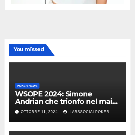
You missed
POKER NEWS
WSOPE 2024: Simone
Andrian che trionfo nel main
event al King’s
OTTOBRE 11, 2024
ILABSSOCIALPOKER