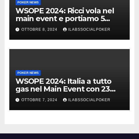
POKER NEWS
WSOPE 2024: Ricci vola nel
main event e portiamo 5
azzurri al day 4
OTTOBRE 8, 2024
ILABSSOCIALPOKER
POKER NEWS
WSOPE 2024: Italia a tutto
gas nel Main Event con 23
azzurri al day 3
OTTOBRE 7, 2024
ILABSSOCIALPOKER