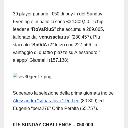
39 player pagano i €50 di buy-in del Sunday
Evening e in palio ci sono €34.309,50. Il chip
leader è “
RoVaRiuS
” che accumula 289.865,
tallonato da “
venusactarus
” (280.457). Più
staccato “
Sn0rlAx7
” terzo con 227.566, in
vantaggio di quattro piazze su Alessandro ”
aleppp” Giannelli (157.138).
Superano la selezione della prima giornata inoltre
Alessandro “sguaratovic” De Leo
(80.309) ed
Eugenio “pera276” Oribe Peralta (65.757).
€15 SUNDAY CHALLENGE – €50.000