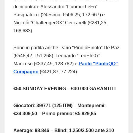
di incontrare Alessandro “L’uomocheFu”
Pasqualucci (24esimo, €506,25, 172.667) e
Niccolò “ChallengerGX” Ceccarelli (€281,25,
168.683).
Sono in partita anche Dario “PinoloPinolo” De Paz
(€548,42, 151.268), Leonardo “LeoEle07”
Mancuso (€337,49, 128.782) e
Paolo “PaoloQQ”
Compagno
(€421,87, 77.224).
€50 SUNDAY EVENING – €30.000 GARANTITI
Giocatori: 39/771 (125 ITM) – Montepremi:
€34.309,50 – Primo premio: €5.829,85
Average: 98.846 – Blind: 1.250/2.500 ante 310