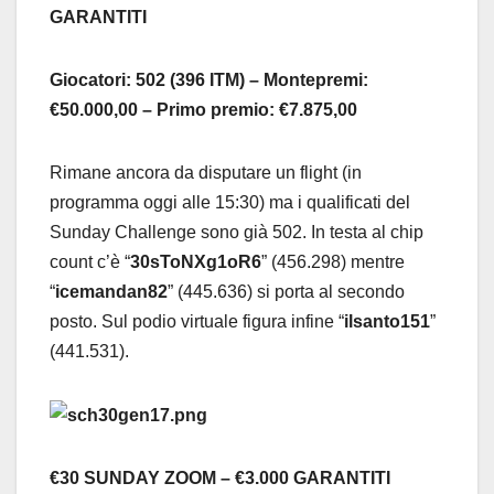
GARANTITI
Giocatori: 502 (396 ITM) – Montepremi:
€50.000,00 – Primo premio: €7.875,00
Rimane ancora da disputare un flight (in
programma oggi alle 15:30) ma i qualificati del
Sunday Challenge sono già 502. In testa al chip
count c’è “
30sToNXg1oR6
” (456.298) mentre
“
icemandan82
” (445.636) si porta al secondo
posto. Sul podio virtuale figura infine “
ilsanto151
”
(441.531).
€30 SUNDAY ZOOM – €3.000 GARANTITI