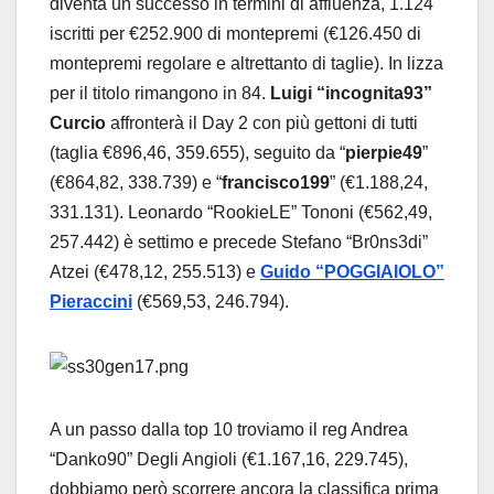
diventa un successo in termini di affluenza, 1.124
iscritti per €252.900 di montepremi (€126.450 di
montepremi regolare e altrettanto di taglie). In lizza
per il titolo rimangono in 84.
Luigi “incognita93”
Curcio
affronterà il Day 2 con più gettoni di tutti
(taglia €896,46, 359.655), seguito da “
pierpie49
”
(€864,82, 338.739) e “
francisco199
” (€1.188,24,
331.131). Leonardo “RookieLE” Tononi (€562,49,
257.442) è settimo e precede Stefano “Br0ns3di”
Atzei (€478,12, 255.513) e
Guido “POGGIAIOLO”
Pieraccini
(€569,53, 246.794).
A un passo dalla top 10 troviamo il reg Andrea
“Danko90” Degli Angioli (€1.167,16, 229.745),
dobbiamo però scorrere ancora la classifica prima