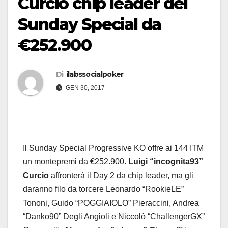
Curcio chip leader del
Sunday Special da
€252.900
Di
ilabssocialpoker
GEN 30, 2017
Il Sunday Special Progressive KO offre ai 144 ITM
un montepremi da €252.900.
Luigi “incognita93”
Curcio
affronterà il Day 2 da chip leader, ma gli
daranno filo da torcere Leonardo “RookieLE”
Tononi, Guido “POGGIAIOLO” Pieraccini, Andrea
“Danko90” Degli Angioli e Niccolò “ChallengerGX”