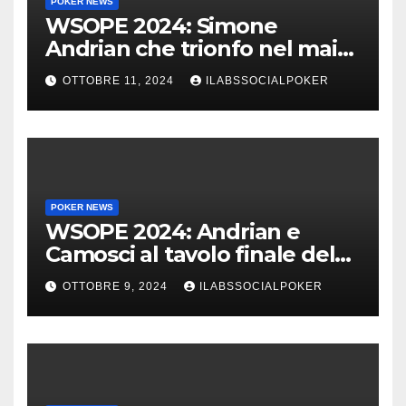
POKER NEWS
WSOPE 2024: Simone
Andrian che trionfo nel main
event al King’s
OTTOBRE 11, 2024
ILABSSOCIALPOKER
POKER NEWS
WSOPE 2024: Andrian e
Camosci al tavolo finale del
Main, vai Italia!!!
OTTOBRE 9, 2024
ILABSSOCIALPOKER