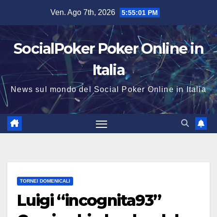
Salta
Ven. Ago 7th, 2026
5:55:02 PM
al
contenuto
SocialPoker Poker Online in
Italia
News sul mondo del Social Poker Online in Italia
TORNEI DOMENICALI
Luigi “incognita93”