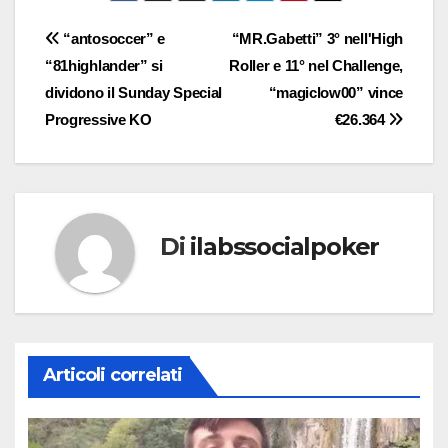
Navigazione
“antosoccer” e
“MR.Gabetti” 3° nell'High
“81highlander” si
Roller e 11° nel Challenge,
articoli
dividono il Sunday Special
“magiclow00” vince
Progressive KO
€26.364
Di
ilabssocialpoker
Articoli correlati