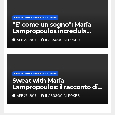
REPORTAGE E NEWS DAI TORNEI
“E’ come un sogno”: Maria
Lampropoulos incredula
dopo la vittoria al PartyPoker
APR 23, 2017
ILABSSOCIALPOKER
Millions!
REPORTAGE E NEWS DAI TORNEI
Sweat with Maria
Lampropoulos: il racconto di
Ivan Luca che raila la ragazza
APR 23, 2017
ILABSSOCIALPOKER
al final table del Millions!