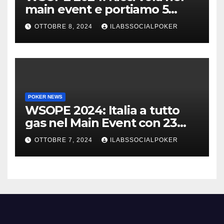
main event e portiamo 5
azzurri al day 4
OTTOBRE 8, 2024
ILABSSOCIALPOKER
POKER NEWS
WSOPE 2024: Italia a tutto
gas nel Main Event con 23
azzurri al day 3
OTTOBRE 7, 2024
ILABSSOCIALPOKER