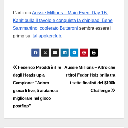
L’articolo
Aussie Millions – Main Event Day 1B:
Kanit bulla il tavolo e conquista la chiplead! Bene
Sammartino, coolerato Butteroni
sembra essere il
primo su
Italiapokerclub
.
Navigazione
Federico Piroddi è il re
Aussie Millions – Altro che
degli Heads up a
ritiro! Fedor Holz brilla tra
articoli
Campione: “Adoro
i sette finalisti del $100k
giocarli live, ti aiutano a
Challenge
migliorare nel gioco
postflop”