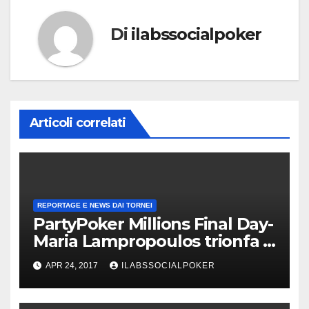
Di
ilabssocialpoker
Articoli correlati
REPORTAGE E NEWS DAI TORNEI
PartyPoker Millions Final Day-
Maria Lampropoulos trionfa a
Nottingham senza alcun deal!
APR 24, 2017
ILABSSOCIALPOKER