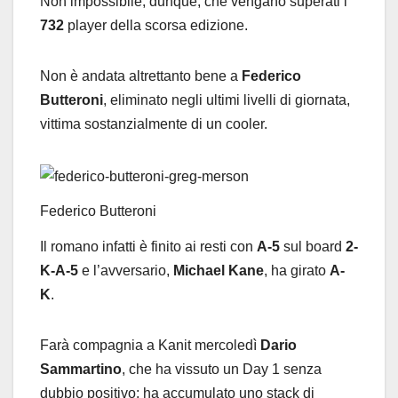
Non impossibile, dunque, che vengano superati i
732
player della scorsa edizione.
Non è andata altrettanto bene a
Federico
Butteroni
, eliminato negli ultimi livelli di giornata,
vittima sostanzialmente di un cooler.
Federico Butteroni
Il romano infatti è finito ai resti con
A-5
sul board
2-
K-A-5
e l’avversario,
Michael Kane
, ha girato
A-
K
.
Farà compagnia a Kanit mercoledì
Dario
Sammartino
, che ha vissuto un Day 1 senza
dubbio positivo: ha accumulato uno stack di