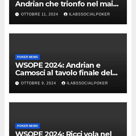
Andrian che trionfo nel main
event al King’s
OTTOBRE 11, 2024
ILABSSOCIALPOKER
POKER NEWS
WSOPE 2024: Andrian e
Camosci al tavolo finale del
Main, vai Italia!!!
OTTOBRE 9, 2024
ILABSSOCIALPOKER
POKER NEWS
WSOPE 2024: Ricci vola nel