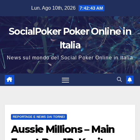
Salta
Lun. Ago 10th, 2026
7:42:43 AM
al
contenuto
SocialPoker Poker Online in
Italia
News sul mondo del Social Poker Online in Italia
REPORTAGE E NEWS DAI TORNEI
Aussie Millions – Main