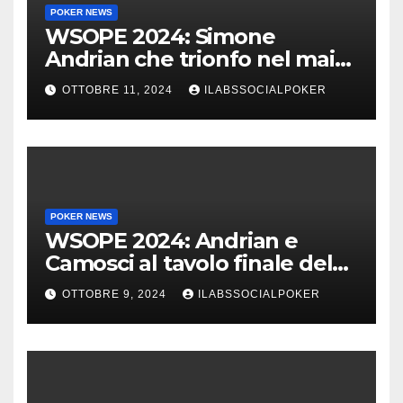
POKER NEWS
WSOPE 2024: Simone
Andrian che trionfo nel main
event al King’s
OTTOBRE 11, 2024
ILABSSOCIALPOKER
POKER NEWS
WSOPE 2024: Andrian e
Camosci al tavolo finale del
Main, vai Italia!!!
OTTOBRE 9, 2024
ILABSSOCIALPOKER