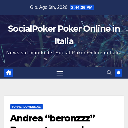
Salta
Gio. Ago 6th, 2026
2:44:37 PM
al
contenuto
SocialPoker Poker Online in
Italia
News sul mondo del Social Poker Online in Italia
TORNEI DOMENICALI
Andrea “beronzzz”