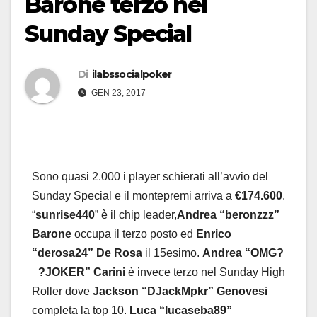
Barone terzo nel
Sunday Special
Di
ilabssocialpoker
GEN 23, 2017
Sono quasi 2.000 i player schierati all’avvio del
Sunday Special e il montepremi arriva a
€174.600
.
“
sunrise440
” è il chip leader,
Andrea “beronzzz”
Barone
occupa il terzo posto ed
Enrico
“derosa24” De Rosa
il 15esimo.
Andrea “OMG?
_?JOKER” Carini
è invece terzo nel Sunday High
Roller dove
Jackson “DJackMpkr” Genovesi
completa la top 10.
Luca “lucaseba89”