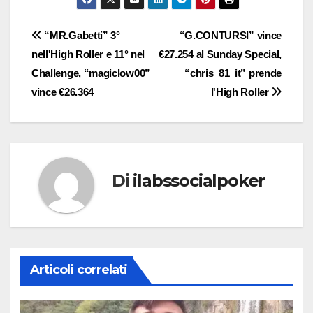
Navigazione
“MR.Gabetti” 3°
“G.CONTURSI” vince
nell'High Roller e 11° nel
€27.254 al Sunday Special,
articoli
Challenge, “magiclow00”
“chris_81_it” prende
vince €26.364
l'High Roller
Di
ilabssocialpoker
Articoli correlati