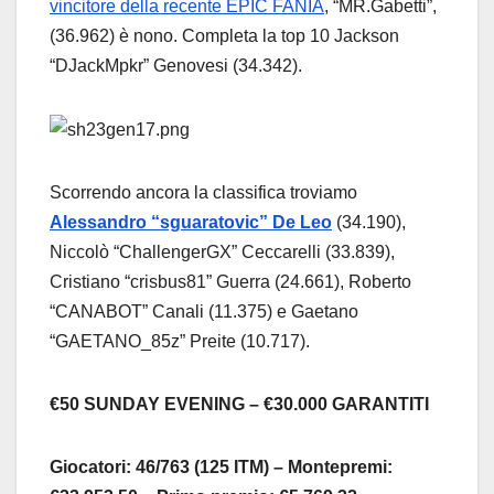
vincitore della recente EPIC FANIA
, “MR.Gabetti”,
(36.962) è nono. Completa la top 10 Jackson
“DJackMpkr” Genovesi (34.342).
Scorrendo ancora la classifica troviamo
Alessandro “sguaratovic” De Leo
(34.190),
Niccolò “ChallengerGX” Ceccarelli (33.839),
Cristiano “crisbus81” Guerra (24.661), Roberto
“CANABOT” Canali (11.375) e Gaetano
“GAETANO_85z” Preite (10.717).
€50 SUNDAY EVENING – €30.000 GARANTITI
Giocatori: 46/763 (125 ITM) – Montepremi: