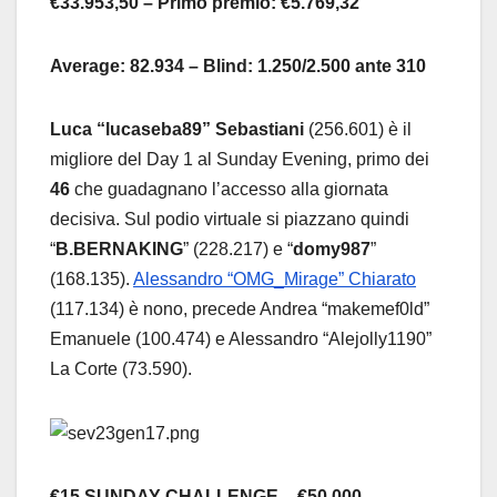
€33.953,50 – Primo premio: €5.769,32
Average: 82.934 – Blind: 1.250/2.500 ante 310
Luca “lucaseba89” Sebastiani
(256.601) è il
migliore del Day 1 al Sunday Evening, primo dei
46
che guadagnano l’accesso alla giornata
decisiva. Sul podio virtuale si piazzano quindi
“
B.BERNAKING
” (228.217) e “
domy987
”
(168.135).
Alessandro “OMG_Mirage” Chiarato
(117.134) è nono, precede Andrea “makemef0ld”
Emanuele (100.474) e Alessandro “Alejolly1190”
La Corte (73.590).
€15 SUNDAY CHALLENGE – €50.000