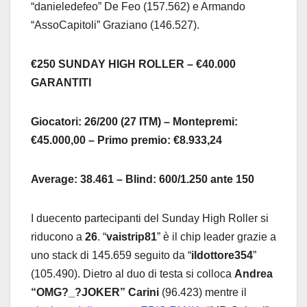
“danieledefeo” De Feo (157.562) e Armando
“AssoCapitoli” Graziano (146.527).
€250 SUNDAY HIGH ROLLER – €40.000
GARANTITI
Giocatori: 26/200 (27 ITM) – Montepremi:
€45.000,00 – Primo premio: €8.933,24
Average: 38.461 – Blind: 600/1.250 ante 150
I duecento partecipanti del Sunday High Roller si
riducono a
26
. “
vaistrip81
” è il chip leader grazie a
uno stack di 145.659 seguito da “
ildottore354
”
(105.490). Dietro al duo di testa si colloca
Andrea
“OMG?_?JOKER” Carini
(96.423) mentre il