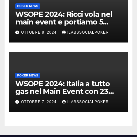
POKER NEWS
WSOPE 2024: Ricci vola nel
main event e portiamo 5
azzurri al day 4
OTTOBRE 8, 2024
ILABSSOCIALPOKER
POKER NEWS
WSOPE 2024: Italia a tutto
gas nel Main Event con 23
azzurri al day 3
OTTOBRE 7, 2024
ILABSSOCIALPOKER