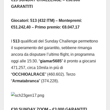
GARANTITI
Giocatori: 513 (432 ITM) – Montepremi:
€51.242,40 – Primo premio: €8.047,17
I
513
qualificati del Sunday Challenge permettono
il superamento del garantito, sebbene rimanga
ancora da disputare l’ultimo flight, in programma
oggi alle 15:30. “
giamar5685
” è pronto a giocarsi
471.257, circa 10mila in più di
“
OCCHIOALRACE
” (460.602). Terzo
“
Armatabranca
” (374.228).
€30 SUNDAY ZOOM – €3.000 GARANTITI