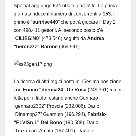
Special aggiunge €24.600 al garantito. La prima
giornata riduce il numero di concorrenti a
153
. Il
primo è “
sunrise440
” che potrà giocare il Day 2
con 498.411 gettoni. Al secondo posto c’è
“
CILIEGIN0
” (473.546) seguito da
Andrea
“beronzzz” Barone
(364.941).
La ricerca di altri reg ci porta in 15esima posizione
con
Enrico “derosa24” De Rosa
(249.361) ma in
lotta per il titolo restano anche Gennaro
“gennaro2302” Proscia (232.006), Dario
“Dinamop27” Guarnuto (196.294),
Fabrizio
“ELVISn.1” Del Bono
(190.589), Dario
“Trazaman” Amato (167.401), Daniele