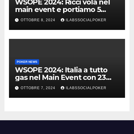
WSOPE 2024: Ricci vola nel
main event e portiamo 5
azzurri al day 4
OTTOBRE 8, 2024
ILABSSOCIALPOKER
POKER NEWS
WSOPE 2024: Italia a tutto
gas nel Main Event con 23
azzurri al day 3
OTTOBRE 7, 2024
ILABSSOCIALPOKER