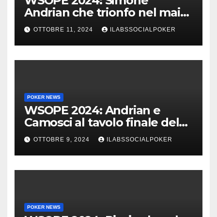
WSOPE 2024: Simone
Andrian che trionfo nel main
event al King’s
OTTOBRE 11, 2024
ILABSSOCIALPOKER
POKER NEWS
WSOPE 2024: Andrian e
Camosci al tavolo finale del
Main, vai Italia!!!
OTTOBRE 9, 2024
ILABSSOCIALPOKER
POKER NEWS