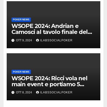
POKER NEWS
WSOPE 2024: Andrian e
Camosci al tavolo finale del
Main, vai Italia!!!
OTT 9, 2024
ILABSSOCIALPOKER
POKER NEWS
WSOPE 2024: Ricci vola nel
main event e portiamo 5
azzurri al day 4
OTT 8, 2024
ILABSSOCIALPOKER