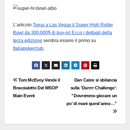
L’articolo
Torna a Las Vegas il Super High Roller
Bowl da 300.000$ di buy-in! Ecco i dettagli della
terza edizione
sembra essere il primo su
Italiapokerclub
.
Navigazione
Tom McEvoy Vende il
Dan Cates si sbilancia
Braccialetto Del WSOP
sulla ‘Durrrr Challenge’:
articoli
Main Event
“Dovremmo giocare un
po’ di mani quest’anno…”