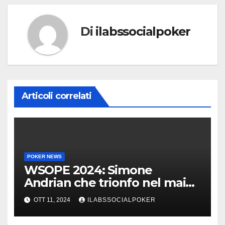
Di
ilabssocialpoker
Articoli correlati
POKER NEWS
WSOPE 2024: Simone
Andrian che trionfo nel main
event al King’s
OTT 11, 2024
ILABSSOCIALPOKER