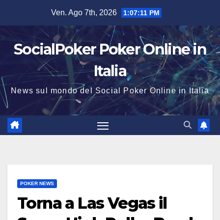
Salta
Ven. Ago 7th, 2026
1:07:11 PM
al
contenuto
SocialPoker Poker Online in
Italia
News sul mondo del Social Poker Online in Italia
POKER NEWS
Torna a Las Vegas il