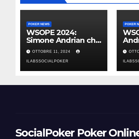
POKER NEWS
POKER 
WSOPE 2024:
WSO
Simone Andrian che
Andr
trionfo nel main
al t
OTTOBRE 11, 2024
OTTO
event al King’s
Main,
ILABSSOCIALPOKER
ILABSS
SocialPoker Poker Online 