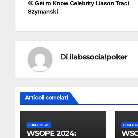
Navigazione
Get to Know Celebrity Liason Traci
Szymanski
articoli
Di
ilabssocialpoker
Articoli correlati
POKER NEWS
POKER 
WSOPE 2024:
WSO