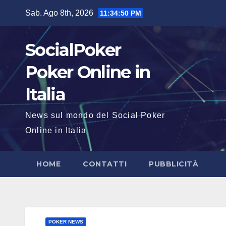
Salta
Sab. Ago 8th, 2026
11:34:51 PM
al
contenuto
SocialPoker
Poker Online in
Italia
News sul mondo del Social Poker
Online in Italia
HOME
CONTATTI
PUBBLICITÀ
POKER NEWS