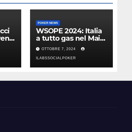
POKER NEWS
cci
WSOPE 2024: Italia
vent
a tutto gas nel Main
urri
Event con 23 azzurri
OTTOBRE 7, 2024
al day 3
ILABSSOCIALPOKER