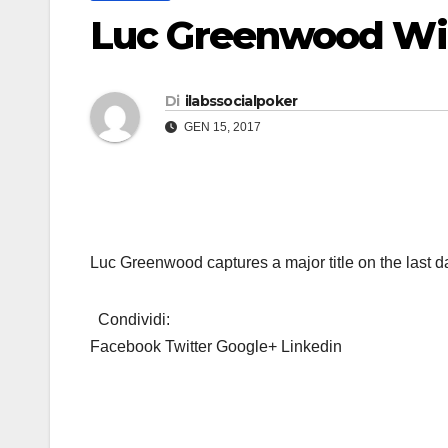
Luc Greenwood Win
Di
ilabssocialpoker
GEN 15, 2017
Luc Greenwood captures a major title on the last
Condividi:
Facebook Twitter Google+ Linkedin