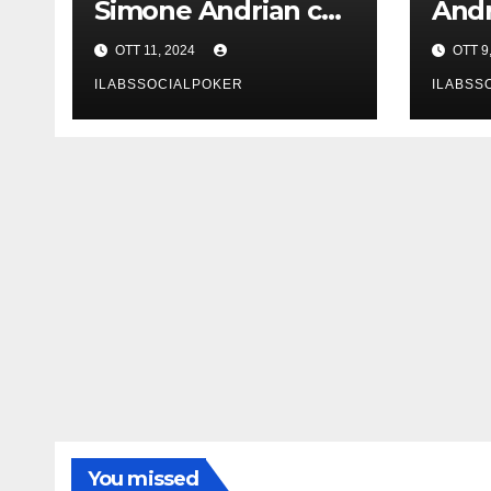
Simone Andrian che
Andr
trionfo nel main
al ta
OTT 11, 2024
OTT 9
event al King’s
Main,
ILABSSOCIALPOKER
ILABSS
You missed