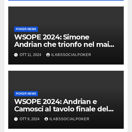
POKER NEWS
WSOPE 2024: Simone
Andrian che trionfo nel main
event al King’s
OTT 11, 2024
ILABSSOCIALPOKER
POKER NEWS
WSOPE 2024: Andrian e
Camosci al tavolo finale del
Main, vai Italia!!!
OTT 9, 2024
ILABSSOCIALPOKER