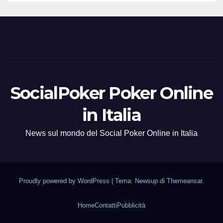
SocialPoker Poker Online
in Italia
News sul mondo del Social Poker Online in Italia
Proudly powered by WordPress
|
Tema: Newsup di
Themeansar
.
Home
Contatti
Pubblicità