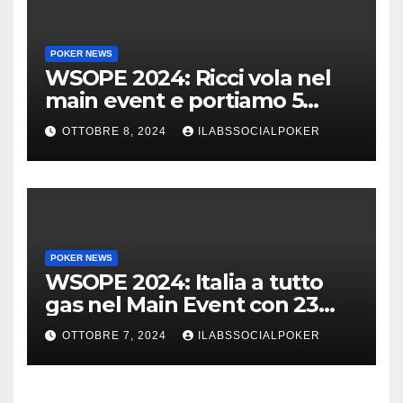
POKER NEWS
WSOPE 2024: Ricci vola nel
main event e portiamo 5
azzurri al day 4
OTTOBRE 8, 2024
ILABSSOCIALPOKER
POKER NEWS
WSOPE 2024: Italia a tutto
gas nel Main Event con 23
azzurri al day 3
OTTOBRE 7, 2024
ILABSSOCIALPOKER