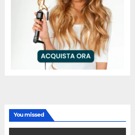
You missed