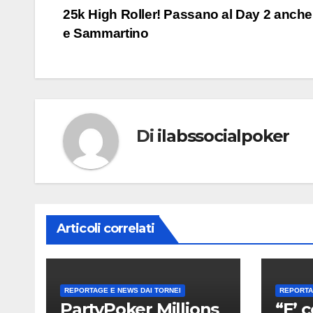
Navigazione
25k High Roller! Passano al Day 2 anche
articoli
e Sammartino
Di
ilabssocialpoker
Articoli correlati
REPORTAGE E NEWS DAI TORNEI
REPORTA
PartyPoker Millions
“E’ 