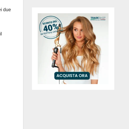
i due
l