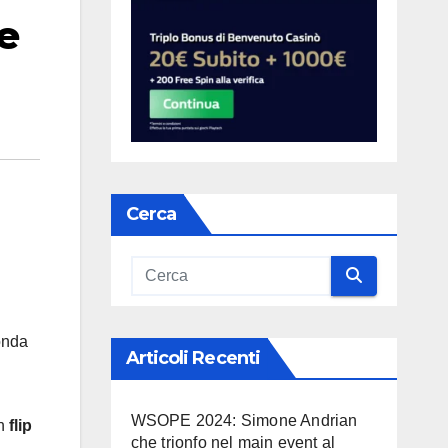
e
Cerca
onda
Articoli Recenti
WSOPE 2024: Simone Andrian
in
flip
che trionfo nel main event al