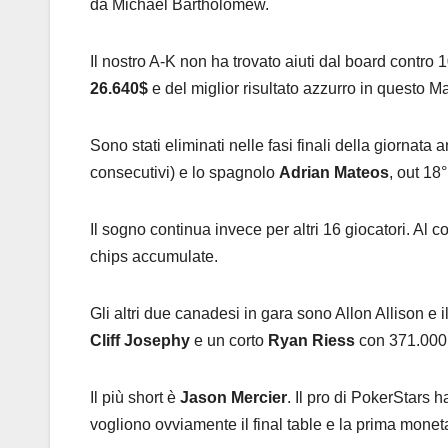
da Michael Bartholomew.
Il nostro A-K non ha trovato aiuti dal board contro
26.640$
e del miglior risultato azzurro in questo M
Sono stati eliminati nelle fasi finali della giornata
consecutivi) e lo spagnolo
Adrian Mateos
, out 18°
Il sogno continua invece per altri 16 giocatori. Al
chips accumulate.
Gli altri due canadesi in gara sono Allon Allison e 
Cliff Josephy
e un corto
Ryan Riess
con 371.000 
Il più short è
Jason Mercier
. Il pro di PokerStars h
vogliono ovviamente il final table e la prima monet