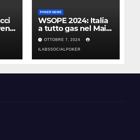
POKER NEWS
cci
WSOPE 2024: Italia
vent
a tutto gas nel Main
urri
Event con 23 azzurri
OTTOBRE 7, 2024
al day 3
ILABSSOCIALPOKER