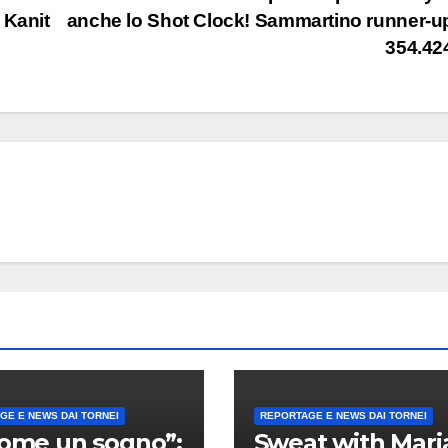
 Kanit
anche lo Shot Clock! Sammartino runner-u
354.42
GE E NEWS DAI TORNEI
REPORTAGE E NEWS DAI TORNEI
come un sogno”:
Sweat with Mari