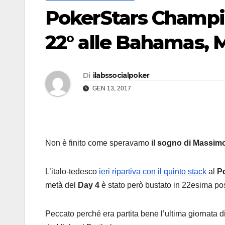
PokerStars Champi
22° alle Bahamas, Me
Di
ilabssocialpoker
GEN 13, 2017
Non è finito come speravamo
il sogno di Massim
L’italo-tedesco
ieri ripartiva con il quinto stack
al
P
metà del
Day 4
è stato però bustato in 22esima po
Peccato perché era partita bene l’ultima giornata di