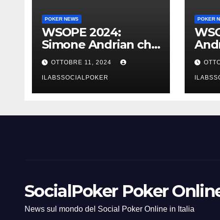
POKER NEWS
POKER 
WSOPE 2024:
WSO
Simone Andrian che
Andr
trionfo nel main
al t
OTTOBRE 11, 2024
OTTO
event al King’s
Main,
ILABSSOCIALPOKER
ILABSS
SocialPoker Poker Online 
News sul mondo del Social Poker Online in Italia