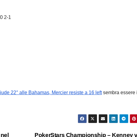
0 2-1
de 22° alle Bahamas, Mercier resiste a 16 left
sembra essere i
nel
PokerStars Championship – Kenney 