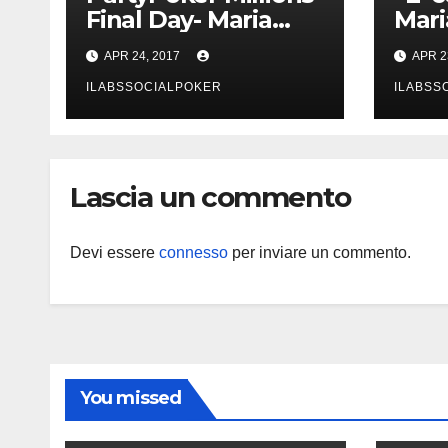
Final Day- Maria
Mari
Lampropoulos
Lam
APR 24, 2017
APR 2
trionfa a
incr
Nottingham senza
ILABSSOCIALPOKER
vitto
ILABSS
alcun deal!
Part
Lascia un commento
Devi essere
connesso
per inviare un commento.
You missed