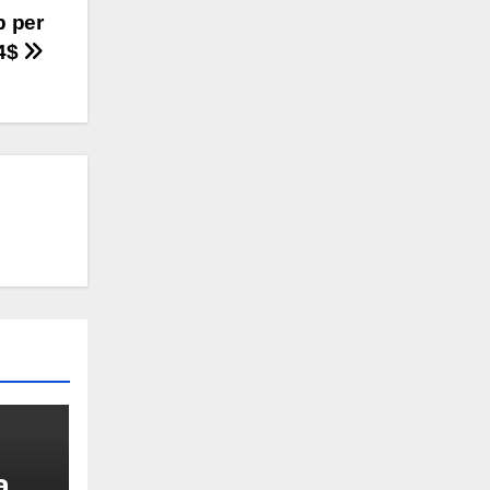
p per
4$
a