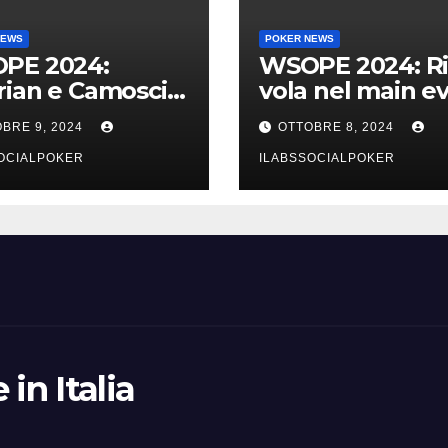
NEWS
POKER NEWS
PE 2024:
WSOPE 2024: Ri
ian e Camosci
vola nel main e
avolo finale del
e portiamo 5 azz
BRE 9, 2024
OTTOBRE 8, 2024
 vai Italia!!!
al day 4
OCIALPOKER
ILABSSOCIALPOKER
in Italia