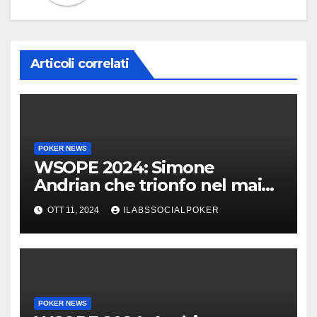
Articoli correlati
POKER NEWS
WSOPE 2024: Simone
Andrian che trionfo nel main
event al King’s
OTT 11, 2024
ILABSSOCIALPOKER
POKER NEWS