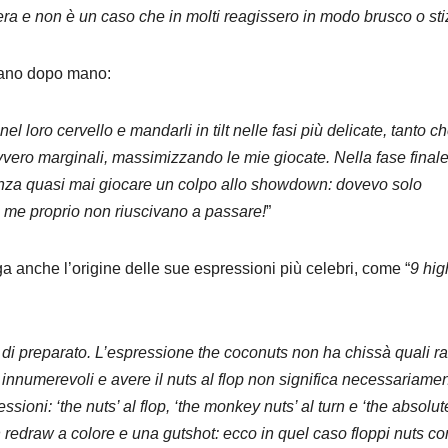
era e non è un caso che in molti reagissero in modo brusco o stiz
no dopo mano:
l loro cervello e mandarli in tilt nelle fasi più delicate, tanto ch
vero marginali, massimizzando le mie giocate. Nella fase finale
enza quasi mai giocare un colpo allo showdown: dovevo solo
 me proprio non riuscivano a passare!
”
a anche l’origine delle sue espressioni più celebri, come “
9 hig
a di preparato. L’espressione the coconuts non ha chissà quali ra
nnumerevoli e avere il nuts al flop non significa necessariame
ssioni: ‘the nuts’ al flop, ‘the monkey nuts’ al turn e ‘the absolut
n redraw a colore e una gutshot: ecco in quel caso floppi nuts co