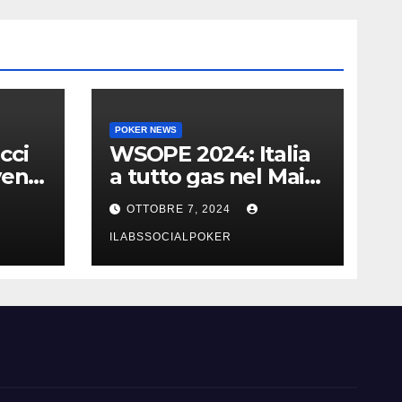
POKER NEWS
cci
WSOPE 2024: Italia
vent
a tutto gas nel Main
urri
Event con 23 azzurri
OTTOBRE 7, 2024
al day 3
ILABSSOCIALPOKER