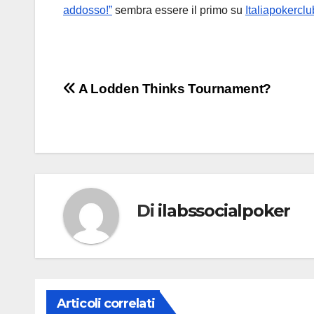
addosso!”
sembra essere il primo su
Italiapokerclu
Navigazione
A Lodden Thinks Tournament?
articoli
Di
ilabssocialpoker
Articoli correlati