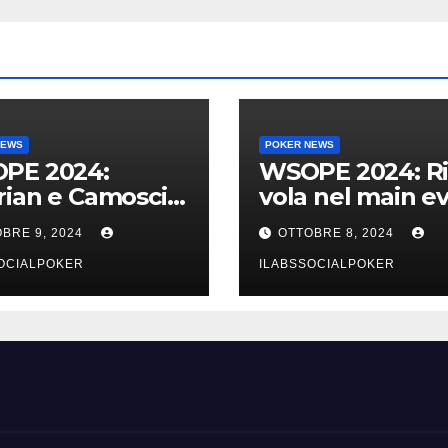
NEWS
POKER NEWS
PE 2024:
WSOPE 2024: Ri
ian e Camosci
vola nel main e
avolo finale del
e portiamo 5 azz
BRE 9, 2024
OTTOBRE 8, 2024
 vai Italia!!!
al day 4
OCIALPOKER
ILABSSOCIALPOKER