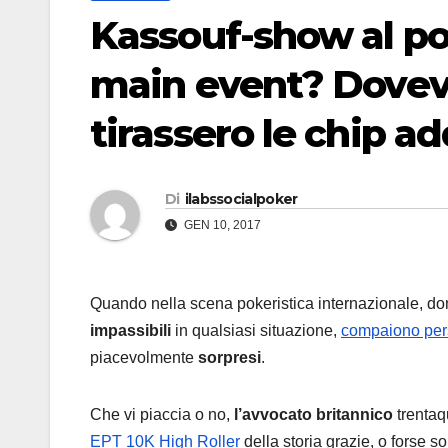
Kassouf-show al pod
main event? Dovevo
tirassero le chip a
Di
ilabssocialpoker
GEN 10, 2017
Quando nella scena pokeristica internazionale, d
impassibili
in qualsiasi situazione,
compaiono per
piacevolmente
sorpresi
.
Che vi piaccia o no,
l’avvocato britannico
trentaq
EPT 10K High Roller
della storia grazie, o forse so