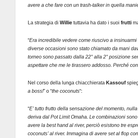
avere a che fare con un trash-talker in quella mani
La strategia di
Willie
tuttavia ha dato i suoi
frutti
ma
“
Era incredibile vedere come riuscivo a insinuarmi ne
diverse occasioni sono stato chiamato da mani dav
torneo sono passato dalla 22° alla 2° posizione s
aspettare che me le tirassero addosso. Perché con
Nel corso della lunga chiacchierata
Kassouf
spieg
a boss!
” o “
the coconuts
“:
“
E’ tutto frutto della sensazione del momento, null
deriva dal Pot Limit Omaha. Le combinazioni sono i
avere la best hand al river, perciò esistono tre espre
coconuts’ al river. Immagina di avere set al flop co