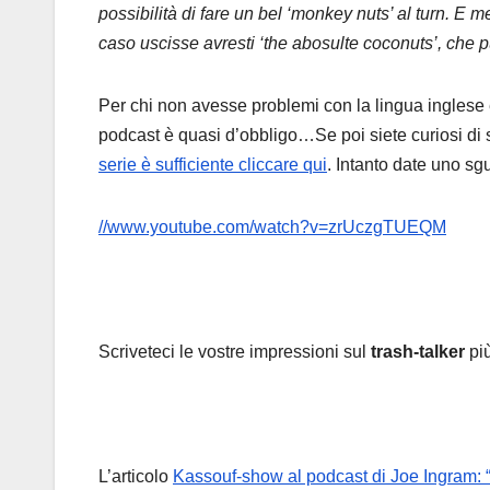
possibilità di fare un bel ‘monkey nuts’ al turn. E m
caso uscisse avresti ‘the abosulte coconuts’, che pu
Per chi non avesse problemi con la lingua inglese e
podcast è quasi d’obbligo…Se poi siete curiosi di s
serie è sufficiente cliccare qui
. Intanto date uno sg
//www.youtube.com/watch?v=zrUczgTUEQM
Scriveteci le vostre impressioni sul
trash-talker
pi
L’articolo
Kassouf-show al podcast di Joe Ingram: “