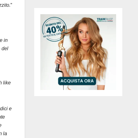
zito.
”
e in
 del
h like
dici e
nte
e
n la