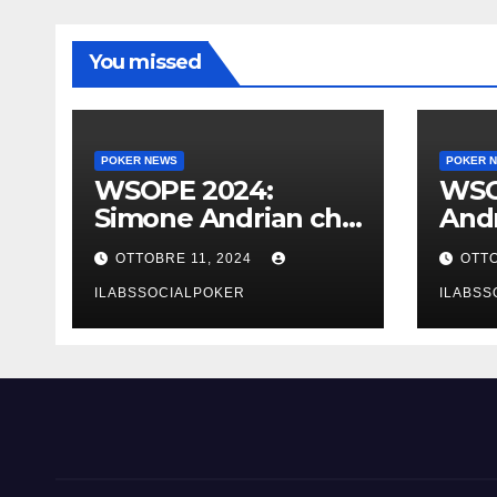
You missed
POKER NEWS
POKER 
WSOPE 2024:
WSO
Simone Andrian che
Andr
trionfo nel main
al t
OTTOBRE 11, 2024
OTTO
event al King’s
Main,
ILABSSOCIALPOKER
ILABSS