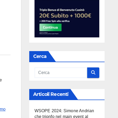
Cerca
e
Articoli Recenti
timo
WSOPE 2024: Simone Andrian
che trionfo nel main event al