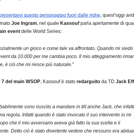
resentarvi questo personaggio fuori dalle righe
, quest’oggi an
rmato
Joe Ingram
, nel quale
Kassouf
parla apertamente di qua
ain event
delle World Series:
nzialmente un gioco e come tale va affrontato. Quando mi siedo 
 event da 10.000 per me cambia poco. Il mio atteggiamento rima
e, è ciò che mi riesce più naturale.
”
 7 del main WSOP
, Kassouf è stato
redarguito
da TD
Jack Eff
bilmente sono riuscito a mandare in tilt anche Jack, che infatt
 regola. Infatti quando è stato invocato il suo intervento io mi
po che il mio avversario aveva già fatto la sua scelta e il
ente. Detto ciò è stato divertente vedere che nessuno era abitua