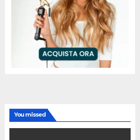
You missed