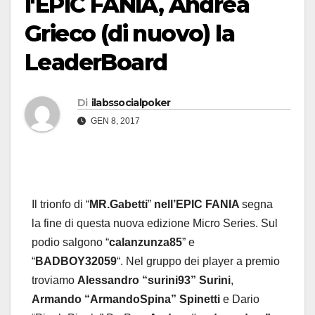
l'EPIC FANIA, Andrea
Grieco (di nuovo) la
LeaderBoard
Di
ilabssocialpoker
GEN 8, 2017
Il trionfo di “
MR.Gabetti
”
nell’EPIC FANIA
segna
la fine di questa nuova edizione Micro Series. Sul
podio salgono “
calanzunza85
” e
“
BADBOY32059
“. Nel gruppo dei player a premio
troviamo
Alessandro “surini93” Surini
,
Armando “ArmandoSpina” Spinetti
e Dario