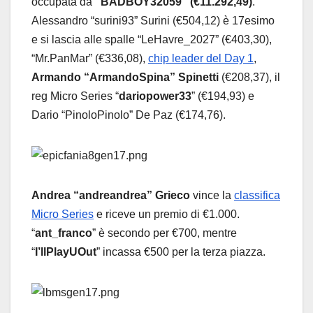
occupata da
“BADBOY32059” (€11.292,49)
.
Alessandro “surini93” Surini (€504,12) è 17esimo
e si lascia alle spalle “LeHavre_2027” (€403,30),
“Mr.PanMar” (€336,08),
chip leader del Day 1
,
Armando “ArmandoSpina” Spinetti
(€208,37), il
reg Micro Series “
dariopower33
” (€194,93) e
Dario “PinoloPinolo” De Paz (€174,76).
Andrea “andreandrea” Grieco
vince la
classifica
Micro Series
e riceve un premio di €1.000.
“
ant_franco
” è secondo per €700, mentre
“
I’llPlayUOut
” incassa €500 per la terza piazza.