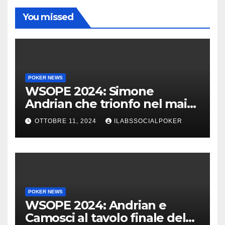
You missed
POKER NEWS
WSOPE 2024: Simone
Andrian che trionfo nel main
event al King’s
OTTOBRE 11, 2024
ILABSSOCIALPOKER
POKER NEWS
WSOPE 2024: Andrian e
Camosci al tavolo finale del