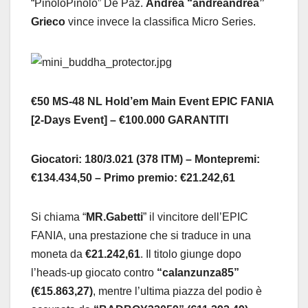
“PinoloPinolo” De Paz.
Andrea “andreandrea”
Grieco
vince invece la classifica Micro Series.
€50 MS-48 NL Hold’em
Main Event EPIC FANIA
[2-Days Event] – €100.000 GARANTITI
Giocatori: 180/3.021 (378 ITM) – Montepremi:
€134.434,50 – Primo premio: €21.242,61
Si chiama “
MR.Gabetti
” il vincitore dell’EPIC
FANIA, una prestazione che si traduce in una
moneta da
€21.242,61
. Il titolo giunge dopo
l’heads-up giocato contro
“calanzunza85”
(€15.863,27)
, mentre l’ultima piazza del podio è