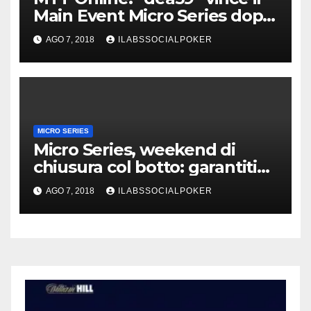
Main Event Micro Series dopo
un deal a 3
AGO 7, 2018
ILABSSOCIALPOKER
MICRO SERIES
Micro Series, weekend di
chiusura col botto: garantiti
stracciati e Main Event da
AGO 7, 2018
ILABSSOCIALPOKER
€139.455 di prizepool!