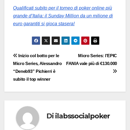
Qualificati subito per il torneo di poker online più
grande d’Italia: il Sunday Million da un milione di
euro garantiti si gioca stasera!
Navigazione
Inizio col botto per le
Micro Series: l'EPIC
Micro Series, Alessandro
FANIA vale più di €130.000
articoli
“Deneb93” Pichierri è
subito il top winner
Di
ilabssocialpoker