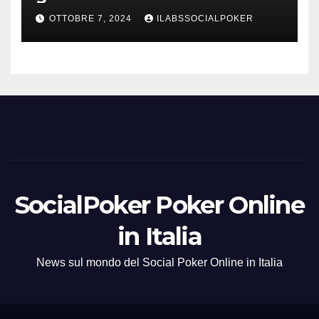
azzurri al day 3
OTTOBRE 7, 2024
ILABSSOCIALPOKER
SocialPoker Poker Online
in Italia
News sul mondo del Social Poker Online in Italia