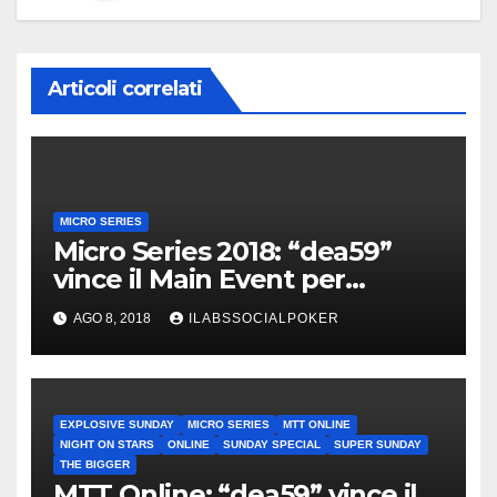
Articoli correlati
MICRO SERIES
Micro Series 2018: “dea59”
vince il Main Event per
€20.364. I numeri finali della
AGO 8, 2018
ILABSSOCIALPOKER
Serie
EXPLOSIVE SUNDAY
MICRO SERIES
MTT ONLINE
NIGHT ON STARS
ONLINE
SUNDAY SPECIAL
SUPER SUNDAY
THE BIGGER
MTT Online: “dea59” vince il