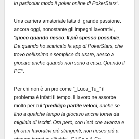
in particolar modo il poker online di PokerStars
“.
Una carriera amatoriale fatta di grande passione,
ancora oggi, nonostante gli impegni lavorativi,
“
gioco quando riesco. Il più spesso possibile
.
Da quando ho scaricato la
app di PokerStars, che
trovo bellissima e semplice da usare, riesco a
giocare anche quando non sono a casa. Quando il
PC
“.
Per chi non è un pro come “_Luca_Tu_” il
problema è infatti il tempo. Il lavoro ne assorbe
molto per cui “
prediligo partite veloci
, anche se
fino a qualche tempo fa giocavo anche tornei da
migliaia di iscritti. Ora però, con l’età che avanza e
gli orari lavorativi più stringenti, non riesco più a