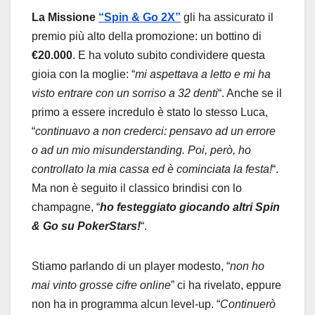
La Missione
“Spin & Go 2X”
gli ha assicurato il
premio più alto della promozione: un bottino di
€20.000
. E ha voluto subito condividere questa
gioia con la moglie: “
mi aspettava a letto e mi ha
visto entrare con un sorriso a 32 denti
“. Anche se il
primo a essere incredulo è stato lo stesso Luca,
“
continuavo a non crederci: pensavo ad un errore
o ad un mio misunderstanding. Poi, però, ho
controllato la mia cassa ed è cominciata la festa!
“.
Ma non è seguito il classico brindisi con lo
champagne, “
ho festeggiato giocando altri Spin
& Go su PokerStars!
“.
Stiamo parlando di un player modesto, “
non ho
mai vinto grosse cifre online
” ci ha rivelato, eppure
non ha in programma alcun level-up. “
Continuerò