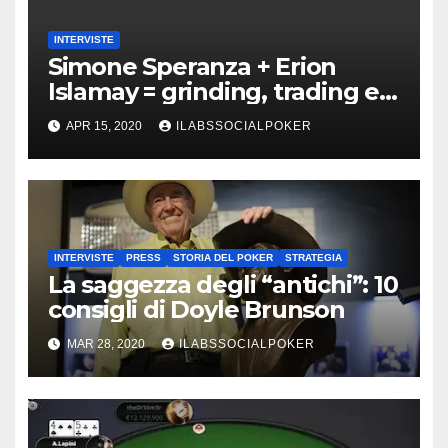
INTERVISTE
Simone Speranza + Erion
Islamay = grinding, trading e
coaching!
APR 15, 2020
ILABSSOCIALPOKER
INTERVISTE
PRESS
STORIA DEL POKER
STRATEGIA
La saggezza degli “antichi”: 10
consigli di Doyle Brunson
MAR 28, 2020
ILABSSOCIALPOKER