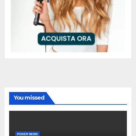
You missed
POKER NEWS