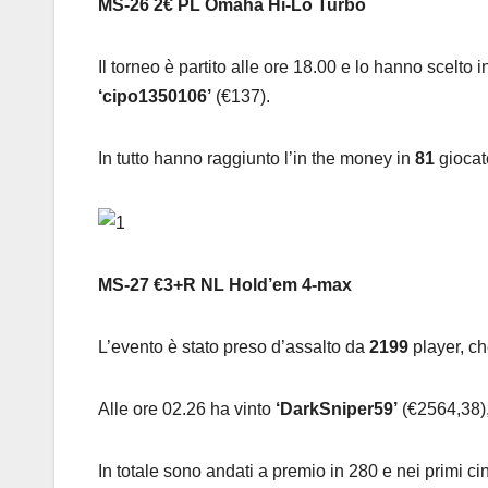
MS-26 2€ PL Omaha Hi-Lo Turbo
Il torneo è partito alle ore 18.00 e lo hanno scelto 
‘cipo1350106’
(€137).
In tutto hanno raggiunto l’in the money in
81
giocat
MS-27 €3+R NL Hold’em 4-max
L’evento è stato preso d’assalto da
2199
player, c
Alle ore 02.26 ha vinto
‘DarkSniper59’
(€2564,38),
In totale sono andati a premio in 280 e nei primi 