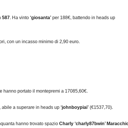
in
587
. Ha vinto
‘giosanta’
per 188€, battendo in heads up
ori, con un incasso minimo di 2,90 euro.
he hanno portato il montepremi a 17085,60€.
 abile a superare in heads up
‘johnboypiai’
(€1537,70).
cinquanta hanno trovato spazio
Charly ‘charly87bwin’ Maracchi