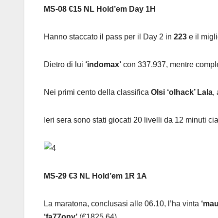
MS-08 €15 NL Hold’em Day 1H
Hanno staccato il pass per il Day 2 in
223
e il migli
Dietro di lui
‘indomax’
con 337.937, mentre complet
Nei primi cento della classifica
Olsi ‘olhack’ Lala
,
Ieri sera sono stati giocati 20 livelli da 12 minuti c
MS-29 €3 NL Hold’em 1R 1A
La maratona, conclusasi alle 06.10, l’ha vinta
‘mau
‘fa77ony’
(€1825,64).