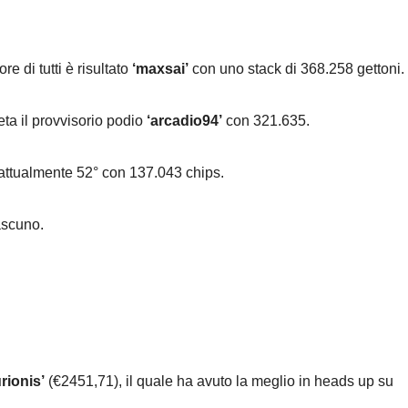
ore di tutti è risultato
‘maxsai’
con uno stack di 368.258 gettoni.
a il provvisorio podio
‘arcadio94’
con 321.635.
 attualmente 52° con 137.043 chips.
iascuno.
rionis’
(€2451,71), il quale ha avuto la meglio in heads up su