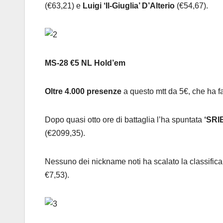
(€63,21) e
Luigi ‘Il-Giuglia’ D’Alterio
(€54,67).
MS-28 €5 NL Hold’em
Oltre 4.000 presenze
a questo mtt da 5€, che ha f
Dopo quasi otto ore di battaglia l’ha spuntata
‘SRI
(€2099,35).
Nessuno dei nickname noti ha scalato la classifica
€7,53).