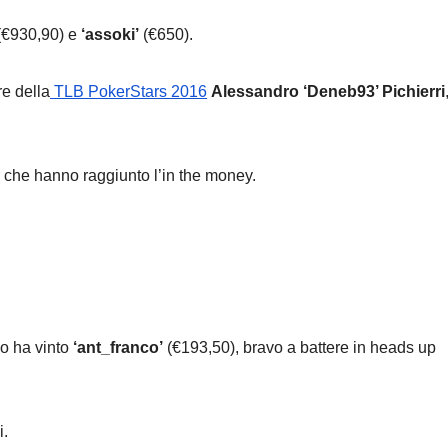
€930,90) e
‘assoki’
(€650).
re della
TLB PokerStars 2016
Alessandro ‘Deneb93’ Pichierri
 che hanno raggiunto l’in the money.
lo ha vinto
‘ant_franco’
(€193,50), bravo a battere in heads up
i.