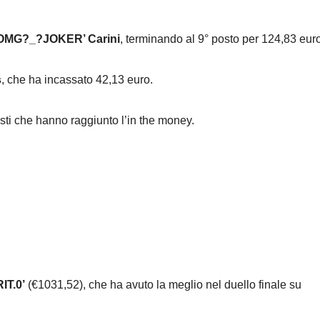
‘OMG?_?JOKER’ Carini
, terminando al 9° posto per 124,83 euro
s
, che ha incassato 42,13 euro.
sti che hanno raggiunto l’in the money.
IT.0’
(€1031,52), che ha avuto la meglio nel duello finale su