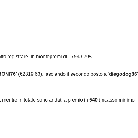
atto registrare un montepremi di 17943,20€.
BONI76’
(€2819,63), lasciando il secondo posto a
‘diegodog86
, mentre in totale sono andati a premio in
540
(incasso minimo