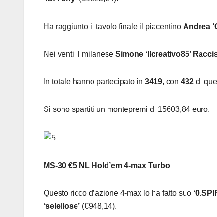
Ha raggiunto il tavolo finale il piacentino
Andrea 
Nei venti il milanese
Simone ‘Ilcreativo85’ Racci
In totale hanno partecipato in
3419
, con
432
di que
Si sono spartiti un montepremi di 15603,84 euro.
MS-30 €5 NL Hold’em 4-max Turbo
Questo ricco d’azione 4-max lo ha fatto suo
‘0.SPIR
‘selellose’
(€948,14).