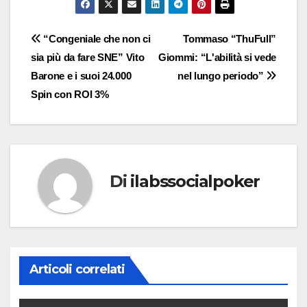
Navigazione
“Congeniale che non ci
Tommaso “ThuFull”
sia più da fare SNE” Vito
Giommi: “L'abilità si vede
articoli
Barone e i suoi 24.000
nel lungo periodo”
Spin con ROI 3%
Di
ilabssocialpoker
Articoli correlati