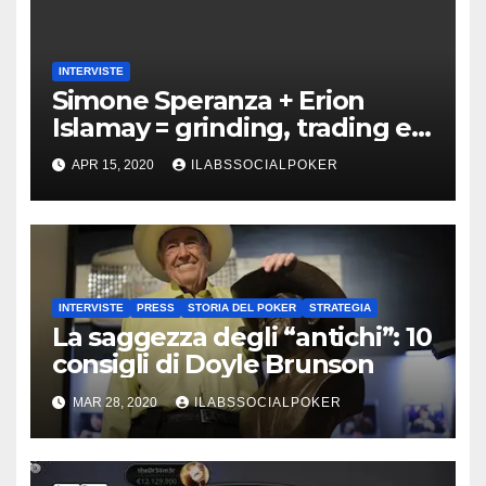
INTERVISTE
Simone Speranza + Erion
Islamay = grinding, trading e
coaching!
APR 15, 2020
ILABSSOCIALPOKER
INTERVISTE
PRESS
STORIA DEL POKER
STRATEGIA
La saggezza degli “antichi”: 10
consigli di Doyle Brunson
MAR 28, 2020
ILABSSOCIALPOKER