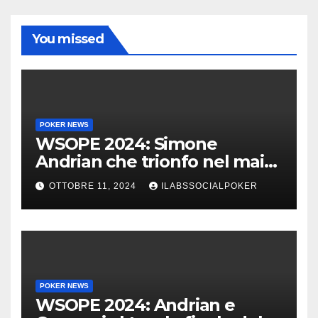
You missed
POKER NEWS
WSOPE 2024: Simone
Andrian che trionfo nel main
event al King’s
OTTOBRE 11, 2024
ILABSSOCIALPOKER
POKER NEWS
WSOPE 2024: Andrian e