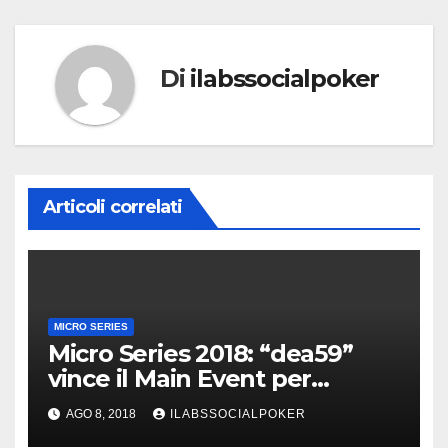
Di
ilabssocialpoker
Articoli correlati
MICRO SERIES
Micro Series 2018: “dea59”
vince il Main Event per
€20.364. I numeri finali della
AGO 8, 2018
ILABSSOCIALPOKER
Serie