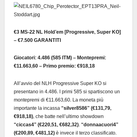
€3 MS-22 NL Hold’em [Progressive, Super KO]
– €7.500 GARANTITI
Giocatori: 4.486 (585 ITM) – Montepremi:
€11.663,60 – Primo premio: €918,18
All’avvio del NLH Progressive Super KO si
presentano in 4.486. I primi 585 si spartiscono un
montepremi di €11.663,60. La moneta più
importante la incassa
“silver8586” (€131,79,
€918,18)
, che batte nell’ultimo showdown
“ciccas4” (€220,51, €682,32)
.
“donnaacuori4”
(€200,89, €481,12)
è invece il terzo classificato.