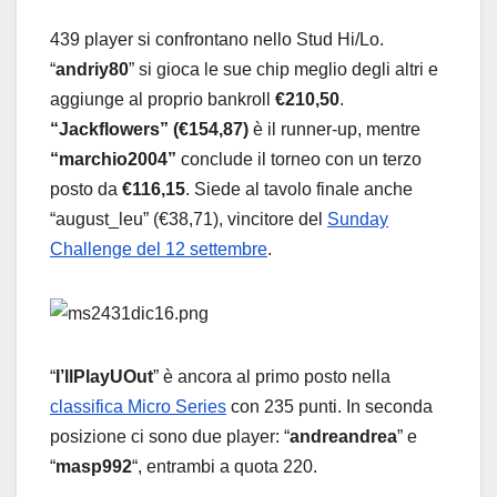
439 player si confrontano nello Stud Hi/Lo.
“
andriy80
” si gioca le sue chip meglio degli altri e
aggiunge al proprio bankroll
€210,50
.
“Jackflowers” (€154,87)
è il runner-up, mentre
“marchio2004”
conclude il torneo con un terzo
posto da
€116,15
. Siede al tavolo finale anche
“august_leu” (€38,71), vincitore del
Sunday
Challenge del 12 settembre
.
“
I’llPlayUOut
” è ancora al primo posto nella
classifica Micro Series
con 235 punti. In seconda
posizione ci sono due player: “
andreandrea
” e
“
masp992
“, entrambi a quota 220.