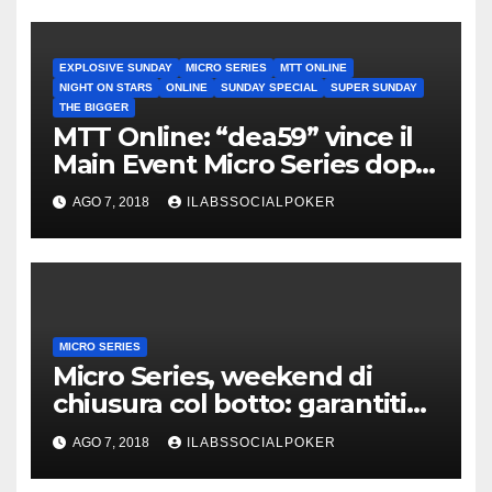
EXPLOSIVE SUNDAY
MICRO SERIES
MTT ONLINE
NIGHT ON STARS
ONLINE
SUNDAY SPECIAL
SUPER SUNDAY
THE BIGGER
MTT Online: “dea59” vince il
Main Event Micro Series dopo
un deal a 3
AGO 7, 2018
ILABSSOCIALPOKER
MICRO SERIES
Micro Series, weekend di
chiusura col botto: garantiti
stracciati e Main Event da
AGO 7, 2018
ILABSSOCIALPOKER
€139.455 di prizepool!