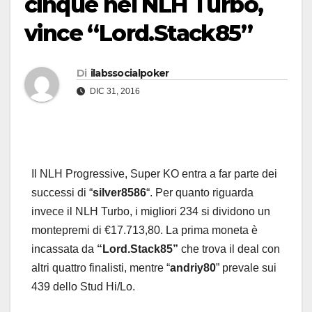
cinque nel NLH Turbo,
vince “Lord.Stack85”
Di
ilabssocialpoker
DIC 31, 2016
Il NLH Progressive, Super KO entra a far parte dei
successi di “
silver8586
“. Per quanto riguarda
invece il NLH Turbo, i migliori 234 si dividono un
montepremi di €17.713,80. La prima moneta è
incassata da
“Lord.Stack85”
che trova il deal con
altri quattro finalisti, mentre “
andriy80
” prevale sui
439 dello Stud Hi/Lo.