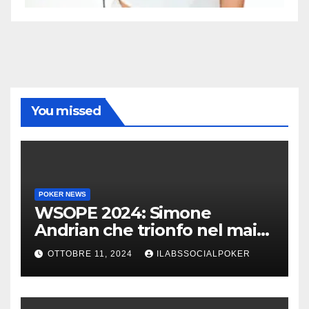
You missed
POKER NEWS
WSOPE 2024: Simone
Andrian che trionfo nel main
event al King’s
OTTOBRE 11, 2024
ILABSSOCIALPOKER