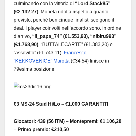
culminando con la vittoria di
“Lord.Stack85”
(€2.132,27)
. Moneta ridotta rispetto a quanto
previsto, perché ben cinque finalisti scelgono il
deal. I player coinvolti nell’accordo sono, in ordine
d’arrivo,
“il_papa_74” (€1.553,93)
,
“nibiru993”
(€1.768,90)
, “BUTTALECARTE” (€1.383,20) e
“assovitto” (€1.743,11).
Francesco
“KEKKOVENICE” Marotta
(€34,54) finisce in
79esima posizione.
€3 MS-24 Stud Hi/Lo – €1.000 GARANTITI
Giocatori: 439 (56 ITM) – Montepremi: €1.106,28
– Primo premio: €210,50