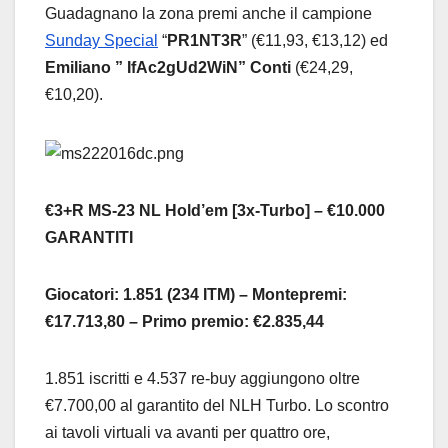
Guadagnano la zona premi anche il campione
Sunday Special
“
PR1NT3R
” (€11,93, €13,12) ed
Emiliano ” IfAc2gUd2WiN” Conti
(€24,29,
€10,20).
€3+R MS-23 NL Hold’em [3x-Turbo] – €10.000
GARANTITI
Giocatori: 1.851 (234 ITM) – Montepremi:
€17.713,80 – Primo premio: €2.835,44
1.851 iscritti e 4.537 re-buy aggiungono oltre
€7.700,00 al garantito del NLH Turbo. Lo scontro
ai tavoli virtuali va avanti per quattro ore,