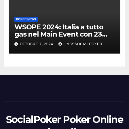
POKER NEWS
WSOPE 2024: Italia a tutto
gas nel Main Event con 23
azzurri al day 3
OTTOBRE 7, 2024
ILABSSOCIALPOKER
SocialPoker Poker Online