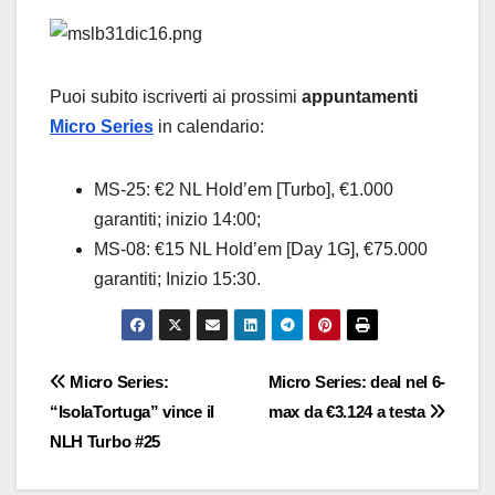
Puoi subito iscriverti ai prossimi
appuntamenti
Micro Series
in calendario:
MS-25: €2 NL Hold’em [Turbo], €1.000
garantiti; inizio 14:00;
MS-08: €15 NL Hold’em [Day 1G], €75.000
garantiti; Inizio 15:30.
Navigazione
Micro Series:
Micro Series: deal nel 6-
“IsolaTortuga” vince il
max da €3.124 a testa
articoli
NLH Turbo #25